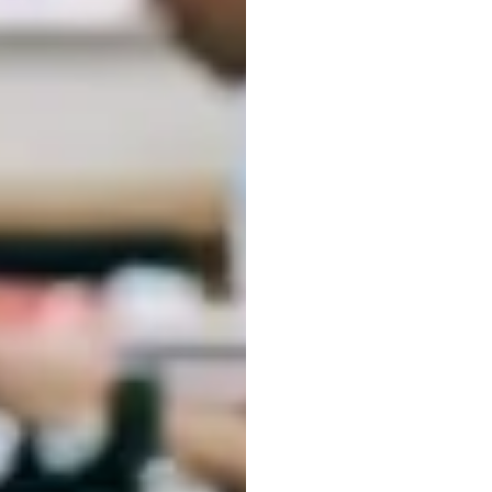
Mera
Anta
Otak-
Meng