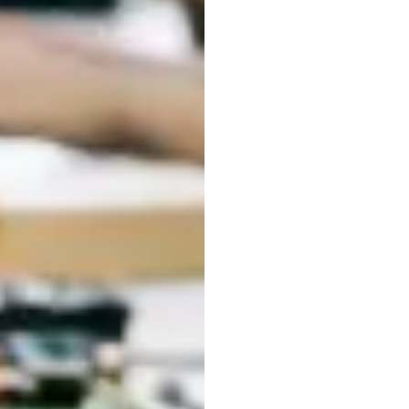
Heads
dan
B
Pemr
Emotiv
Diperbarui
pada
1