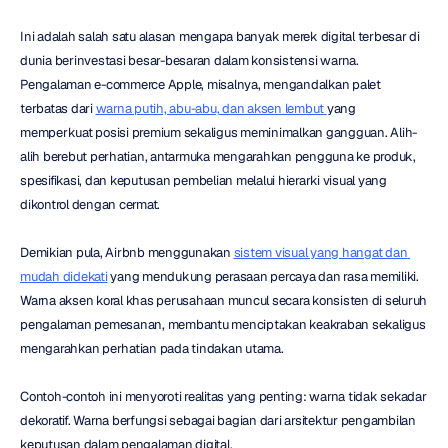
Ini adalah salah satu alasan mengapa banyak merek digital terbesar di 
dunia berinvestasi besar-besaran dalam konsistensi warna. 
Pengalaman e-commerce Apple, misalnya, mengandalkan palet 
terbatas dari 
warna putih, abu-abu, dan aksen lembut 
yang 
memperkuat posisi premium sekaligus meminimalkan gangguan. Alih-
alih berebut perhatian, antarmuka mengarahkan pengguna ke produk, 
spesifikasi, dan keputusan pembelian melalui hierarki visual yang 
dikontrol dengan cermat.
Demikian pula, Airbnb menggunakan 
sistem visual yang hangat dan 
mudah didekati
 yang mendukung perasaan percaya dan rasa memiliki. 
Warna aksen koral khas perusahaan muncul secara konsisten di seluruh 
pengalaman pemesanan, membantu menciptakan keakraban sekaligus 
mengarahkan perhatian pada tindakan utama.
Contoh-contoh ini menyoroti realitas yang penting: warna tidak sekadar 
dekoratif. Warna berfungsi sebagai bagian dari arsitektur pengambilan 
keputusan dalam pengalaman digital.