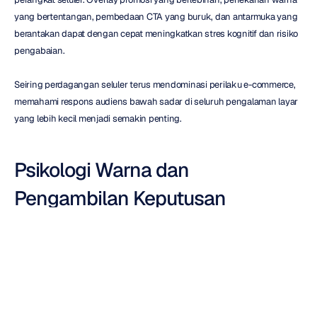
yang bertentangan, pembedaan CTA yang buruk, dan antarmuka yang 
berantakan dapat dengan cepat meningkatkan stres kognitif dan risiko 
pengabaian.
Seiring perdagangan seluler terus mendominasi perilaku e-commerce, 
memahami respons audiens bawah sadar di seluruh pengalaman layar 
yang lebih kecil menjadi semakin penting.
Psikologi Warna dan 
Pengambilan Keputusan 
Emosional
Konsumen jarang membuat keputusan pembelian hanya melalui logika 
saja.
Warna memengaruhi kondisi emosional yang terkait dengan keyakinan, 