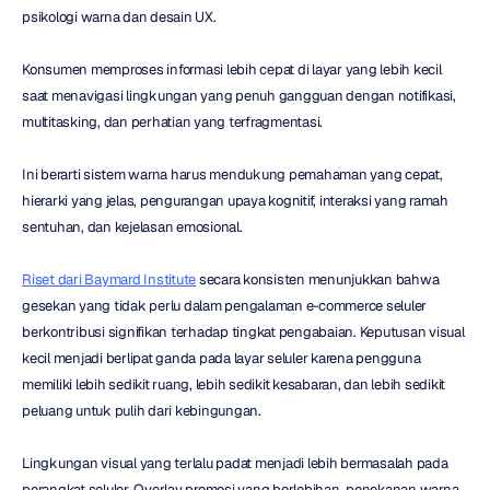
psikologi warna dan desain UX.
Konsumen memproses informasi lebih cepat di layar yang lebih kecil 
saat menavigasi lingkungan yang penuh gangguan dengan notifikasi, 
multitasking, dan perhatian yang terfragmentasi.
Ini berarti sistem warna harus mendukung pemahaman yang cepat, 
hierarki yang jelas, pengurangan upaya kognitif, interaksi yang ramah 
sentuhan, dan kejelasan emosional.
Riset dari Baymard Institute
 secara konsisten menunjukkan bahwa 
gesekan yang tidak perlu dalam pengalaman e-commerce seluler 
berkontribusi signifikan terhadap tingkat pengabaian. Keputusan visual 
kecil menjadi berlipat ganda pada layar seluler karena pengguna 
memiliki lebih sedikit ruang, lebih sedikit kesabaran, dan lebih sedikit 
peluang untuk pulih dari kebingungan.
Lingkungan visual yang terlalu padat menjadi lebih bermasalah pada 
perangkat seluler. Overlay promosi yang berlebihan, penekanan warna 