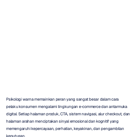
untuk
Ecommerce
dan
Desain
UX
H.B.
Duran
Diperbarui
pada
27
Mei
2026
Psikologi warna memainkan peran yang sangat besar dalam cara 
pelaku konsumen mengalami lingkungan e-commerce dan antarmuka 
digital. Setiap halaman produk, CTA, sistem navigasi, alur checkout, dan 
halaman arahan menciptakan sinyal emosional dan kognitif yang 
memengaruhi kepercayaan, perhatian, keyakinan, dan pengambilan 
keputusan.