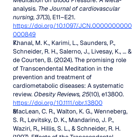
Meditation on Blood Pressure: A Meta-
analysis. 
The Journal of cardiovascular 
nursing, 37
(3), E11–E21. 
https://doi.org/10.1097/JCN.0000000000
000849
Khanal, M. K., Karimi, L., Saunders, P., 
Schneider, R. H., Salerno, J., Livesay, K., ... & 
de Courten, B. (2024). The promising role 
of Transcendental Meditation in the 
prevention and treatment of 
cardiometabolic diseases: A systematic 
review. 
Obesity Reviews, 25
(10), e13800. 
https://doi.org/10.1111/obr.13800
MacLean, C. R., Walton, K. G., Wenneberg, 
S. R., Levitsky, D. K., Mandarino, J. P., 
Waziri, R., Hillis, S. L., & Schneider, R. H. 