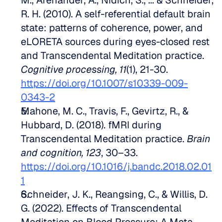
M., Arenander, A., Nidich, S., ... & Schneider, 
R. H. (2010). A self-referential default brain 
state: patterns of coherence, power, and 
eLORETA sources during eyes-closed rest 
and Transcendental Meditation practice. 
Cognitive processing, 11
(1), 21-30. 
https://doi.org/10.1007/s10339-009-
0343-2
Mahone, M. C., Travis, F., Gevirtz, R., & 
Hubbard, D. (2018). fMRI during 
Transcendental Meditation practice. 
Brain 
and cognition, 123
, 30–33. 
https://doi.org/10.1016/j.bandc.2018.02.01
1
Schneider, J. K., Reangsing, C., & Willis, D. 
G. (2022). Effects of Transcendental 