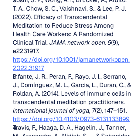
Joshi, S. P., Wong, A. I., Brucker, A., Ardito, 
T. A., Chow, S. C., Vaishnavi, S., & Lee, P. J. 
(2022). Efficacy of Transcendental 
Meditation to Reduce Stress Among 
Health Care Workers: A Randomized 
Clinical Trial. 
JAMA network open, 5
(9), 
e2231917. 
https://doi.org/10.1001/jamanetworkopen.
2022.31917
Infante, J. R., Peran, F., Rayo, J. I., Serrano, 
J., Domínguez, M. L., Garcia, L., Duran, C., & 
Roldan, A. (2014). Levels of immune cells in 
transcendental meditation practitioners. 
International journal of yoga, 7
(2), 147–151. 
https://doi.org/10.4103/0973-6131.133899
Travis, F., Haaga, D. A., Hagelin, J., Tanner, 