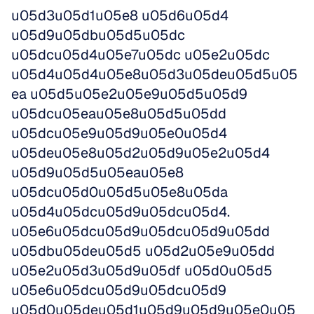
u05d3u05d1u05e8 u05d6u05d4 
u05d9u05dbu05d5u05dc 
u05dcu05d4u05e7u05dc u05e2u05dc 
u05d4u05d4u05e8u05d3u05deu05d5u05
ea u05d5u05e2u05e9u05d5u05d9 
u05dcu05eau05e8u05d5u05dd 
u05dcu05e9u05d9u05e0u05d4 
u05deu05e8u05d2u05d9u05e2u05d4 
u05d9u05d5u05eau05e8 
u05dcu05d0u05d5u05e8u05da 
u05d4u05dcu05d9u05dcu05d4. 
u05e6u05dcu05d9u05dcu05d9u05dd 
u05dbu05deu05d5 u05d2u05e9u05dd 
u05e2u05d3u05d9u05df u05d0u05d5 
u05e6u05dcu05d9u05dcu05d9 
u05d0u05deu05d1u05d9u05d9u05e0u05