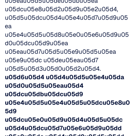
u05eau05d5u05deu05dbu05ea 
u05dcu05e8u05d2u05d9u05e2u05d4, 
u05d5u05dcu05d4u05e4u05d7u05d9u05
ea 
u05e4u05d5u05d8u05e0u05e6u05d9u05
d0u05dcu05d9u05ea 
u05eau05d7u05d5u05e9u05d5u05ea 
u05e9u05dc u05deu05eau05d7 
u05d5u05d3u05d0u05d2u05d4. 
u05d6u05d4 u05d4u05d5u05e4u05da 
u05d0u05d5u05eau05d4 
u05dcu05dbu05dcu05d9 
u05e4u05d5u05e4u05d5u05dcu05e8u0
5d9 
u05dcu05e0u05d9u05d4u05d5u05dc 
u05d4u05dcu05d7u05e6u05d9u05dd 