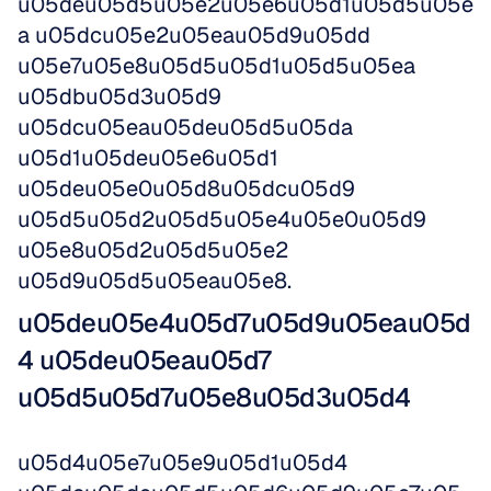
u05deu05d5u05e2u05e6u05d1u05d5u05e
a u05dcu05e2u05eau05d9u05dd 
u05e7u05e8u05d5u05d1u05d5u05ea 
u05dbu05d3u05d9 
u05dcu05eau05deu05d5u05da 
u05d1u05deu05e6u05d1 
u05deu05e0u05d8u05dcu05d9 
u05d5u05d2u05d5u05e4u05e0u05d9 
u05e8u05d2u05d5u05e2 
u05d9u05d5u05eau05e8.
u05deu05e4u05d7u05d9u05eau05d
4 u05deu05eau05d7 
u05d5u05d7u05e8u05d3u05d4
u05d4u05e7u05e9u05d1u05d4 