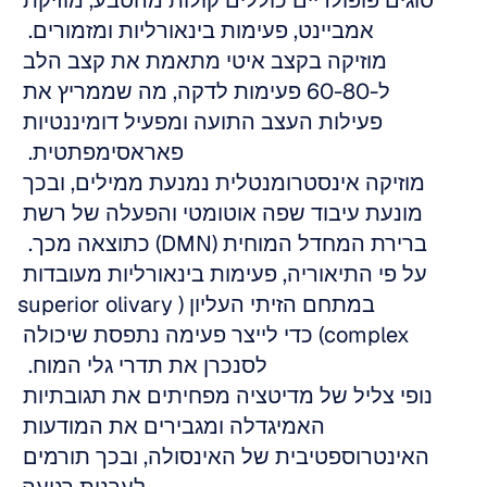
​​סוגים פופולריים כוללים קולות מהטבע, מוזיקת 
אמביינט, פעימות בינאורליות ומזמורים.  
מוזיקה בקצב איטי מתאמת את קצב הלב 
ל-60-80 פעימות לדקה, מה שממריץ את 
פעילות העצב התועה ומפעיל דומיננטיות 
פאראסימפתטית.  
מוזיקה אינסטרומנטלית נמנעת ממילים, ובכך 
מונעת עיבוד שפה אוטומטי והפעלה של רשת 
ברירת המחדל המוחית (DMN) כתוצאה מכך.  
על פי התיאוריה, פעימות בינאורליות מעובדות 
במתחם הזיתי העליון (superior olivary 
complex) כדי לייצר פעימה נתפסת שיכולה 
לסנכרן את תדרי גלי המוח.  
נופי צליל של מדיטציה מפחיתים את תגובתיות 
האמיגדלה ומגבירים את המודעות 
האינטרוספטיבית של האינסולה, ובכך תורמים 