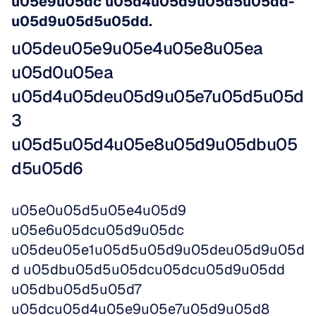
u05e9u05dc u05d4u05d9u05d5u05dd-
u05d9u05d5u05dd.
u05deu05e9u05e4u05e8u05ea 
u05d0u05ea 
u05d4u05deu05d9u05e7u05d5u05d
3 
u05d5u05d4u05e8u05d9u05dbu05
d5u05d6
u05e0u05d5u05e4u05d9 
u05e6u05dcu05d9u05dc 
u05deu05e1u05d5u05d9u05deu05d9u05d
d u05dbu05d5u05dcu05dcu05d9u05dd 
u05dbu05d5u05d7 
u05dcu05d4u05e9u05e7u05d9u05d8 