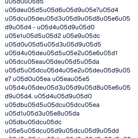
u05d0u05d5 
u05deu05d5u05d6u05d9u05e7u05d4 
u05dcu05deu05d3u05d9u05d8u05e6u05
d9u05d4 - u05d4u05d9u05d0 
u05e1u05d5u05d2 u05e9u05dc 
u05d0u05d5u05d3u05d9u05d5 
u05d4u05deu05d5u05e2u05e6u05d1 
u05dcu05eau05deu05d5u05da 
u05d5u05dcu05d4u05e2u05deu05d9u05
e7 u05d0u05ea u05eau05e5 
u05d4u05deu05d3u05d9u05d8u05e6u05
d9u05d4. u05d4u05d9u05d0 
u05dbu05d5u05dcu05dcu05ea 
u05d1u05d3u05e8u05da 
u05dbu05dcu05dc 
u05e5u05dcu05d9u05dcu05d9u05dd 