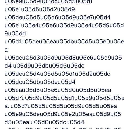
u05e9u05d9u05dcu05d5u05d1 
u05e1u05d5u05d2u05d9 
u05deu05d5u05d6u05d9u05e7u05d4 
u05e1u05e4u05e6u05d9u05e4u05d9u05d
9u05dd 
u05d1u05deu05eau05dbu05d5u05e0u05e
a 
u05deu05d3u05d9u05d8u05e6u05d9u05
d4 u05d9u05dbu05d5u05dc 
u05dcu05d4u05d5u05d1u05d9u05dc 
u05dcu05dbu05deu05d4 
u05eau05d5u05e6u05d0u05d5u05ea 
u05d7u05d9u05d5u05d1u05d9u05d5u05e
a. u05d7u05d5u05d5u05d9u05d5u05ea 
u05e9u05deu05d9u05e2u05eau05d9u05
d5u05ea u05d0u05dcu05d4 