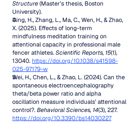
Structure
 (Master's thesis, Boston 
University).  
Ding, H., Zhang, L., Ma, C., Wen, H., & Zhao, 
X. (2025). Effects of long-term 
mindfulness meditation training on 
attentional capacity in professional male 
fencer athletes. 
Scientific Reports, 15
(1), 
13040. 
https://doi.org/10.1038/s41598-
025-97179-w
Wei, H., Chen, L., & Zhao, L. (2024). Can the 
spontaneous electroencephalography 
theta/beta power ratio and alpha 
oscillation measure individuals’ attentional 
control?. 
Behavioral Sciences, 14
(3), 227. 
https://doi.org/10.3390/bs14030227