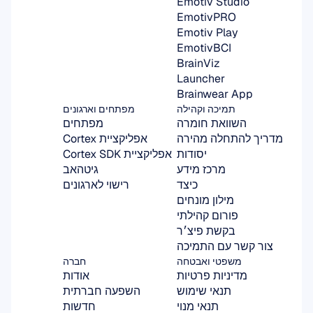
Emotiv Studio
EmotivPRO
Emotiv Play
EmotivBCI
BrainViz
Launcher
Brainwear App
תמיכה וקהילה
מפתחים וארגונים
השוואת חומרה
מפתחים
מדריך להתחלה מהירה
אפליקציית Cortex
יסודות
אפליקציית Cortex SDK
מרכז מידע
גיטהאב
כיצד
רישוי לארגונים
מילון מונחים
פורום קהילתי
בקשת פיצ׳ר
צור קשר עם התמיכה
משפטי ואבטחה
חברה
מדיניות פרטיות
אודות
תנאי שימוש
השפעה חברתית
תנאי מנוי
חדשות