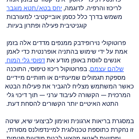
לריכוז והרפיה. לדוגמה, 
יחס בטא/תטא מוגבר
משמש בדרך כלל כסמן אובייקטיבי למעורבות 
קוגניטיבית פעילה ופתרון בעיות. 
פרוטוקולי נוירופידבק ממנפים מדדים אלה בזמן 
אמת על ידי שימוש בהתניה אופרנטית כדי לאמן 
אנשים לווסת באופן מודע את 
דפוסי גלי המוח 
שלהם עצמם
. בפרוטוקול ריכוז טיפוסי, התוכנה 
מספקת תגמולים שמיעתיים או חזותיים מיידיים 
כאשר המשתמש מצליח להגביר את פעילות הבטא 
המרכזית — הקשורה לעיבוד ערני — תוך דיכוי גלי 
התטא האיטיים יותר הקשורים להסחת דעת. 
במסגרת בריאות ארגונית ואימון לביצועי שיא, שיטה 
זו נחקרת כתוספת טכנולוגית למיינדפולנס מסורתי, 
ומסייעת לאנשי מקצוע לבנות מודעות פנימית 