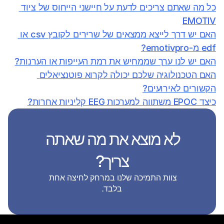
כל מה שאתם צריכים לדעת על חיישני הייחוס של ציוד 
EMOTIV
האם יש דרך לייצא ממצאים של שרירים לקובץ csv או 
edf מ-emotivpro?
האם יש לנו ערך שממחיש את רמת העייפות או הערנות?
האם הטכנולוגיה שלכם יכולה לקרוא פוטנציאלים 
הקשורים לאירועים?
כיצד EPOC משתווה למערכות EEG קליניות אחרות?
לא מוצא את מה שאתה 
צריך?
צוות התמיכה שלנו במרחק לחיצה אחת 
בלבד.