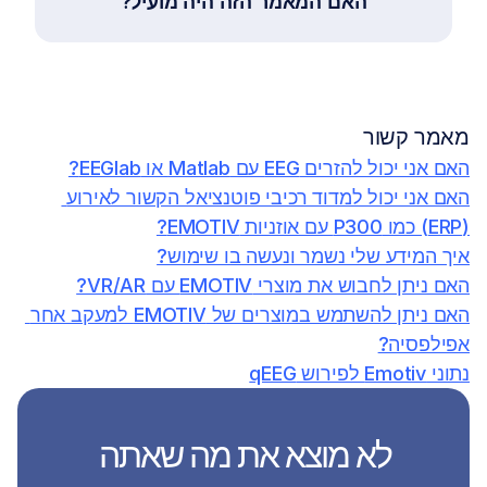
האם המאמר הזה היה מועיל?
מאמר קשור
האם אני יכול להזרים EEG עם Matlab או EEGlab?
האם אני יכול למדוד רכיבי פוטנציאל הקשור לאירוע 
(ERP) כמו P300 עם אוזניות EMOTIV?
איך המידע שלי נשמר ונעשה בו שימוש?
האם ניתן לחבוש את מוצרי EMOTIV עם VR/AR?
האם ניתן להשתמש במוצרים של EMOTIV למעקב אחר 
אפילפסיה?
נתוני Emotiv לפירוש qEEG
לא מוצא את מה שאתה 