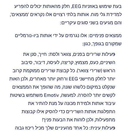
בעת שימוש באוזניות EEG, חלק מהאותות יכולים להפריע 
למדידת גלי מוח. אותות בלתי רצויים אלו נקראים 'ממצאים', 
והם מגיעים בשני סוגים עיקריים:
ממצאים פנימיים: אלו נגרמים על ידי אותות ביו-נורמליים 
שמקורם בגופך, כגון:
פעילות שרירים בפנים, צוואר ולסת: חייך, סנן את 
השיניים, כעס, מצמוץ, קריצה, לעיסה, דיבור, סיבוב 
הראש (שרירי צוואר). כל קבוצת שרירים ממוקמת קרוב 
יותר לחלק מחיישני EEG ורחוק יותר מאחרים, ולכן האות 
שנקלט במיקום כלשהו שונה, מה שהופך את הממצאים 
לקשים יותר להסרה. למעשה, Emotiv משתמש בשיטות 
עיבוד אותות ולמידת מכונה על מנת להתיר את 
התפלגות אותות השרירים כדי להסיק אילו קבוצות 
מתפעילות, ולכן לזהות את הבעות פניך!
פעילות עינית: כל אחד מהעיניים שלך מכיל ריכוז גבוה 