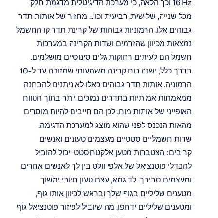
16 Hz וכך הלאה, כי מערכת הדיגיטלית מדגמת חלק 
מכל שנייה, שלישית, רביעית וכו'… מחזור של אותות תדר 
גבוהים אלו. הרמוניות גבוהות של קרינת תדר קו החשמל 
נמצאות מכיוון שהזרמים ושדות הקרינה במערכות 
חשמל הם לעיתים רחוקות גלים סינוסיים מושלמים. 
בדרך כלל, ישנה כוח קרינה משמעותי שמזוהה עד ל-10 
הרמוניה. אותות תדר גבוהים כאלו לא ניתנים להבחנה 
ממאמתות אמיתיות בתדרים נמוכים יותר בתוך הטווח 
האופייני של אותות מוח, לכן הם חייבים להיות מוסרים 
מהאות הנכנס לפני שהוא מוצג למערכת הדגימה.
שדות חשמליים סטטיים מעצמים טעונים ואנשים 
קרובים: הצטברות מטען אלקטרוסטטי יכול להוביל 
להבדלי פוטנציאל של אלפי וולט בין לך לאנשים אחרים 
ומעצמים סביבך. לדוגמא, עצם טעון חיובי ימשוך 
מטענים שליליים בגוף שלך ובראש לכיוון אותו גוף, 
ומטענים שליליים ידחפו, מה שיוביל לפיזור פוטנציאל גוף 