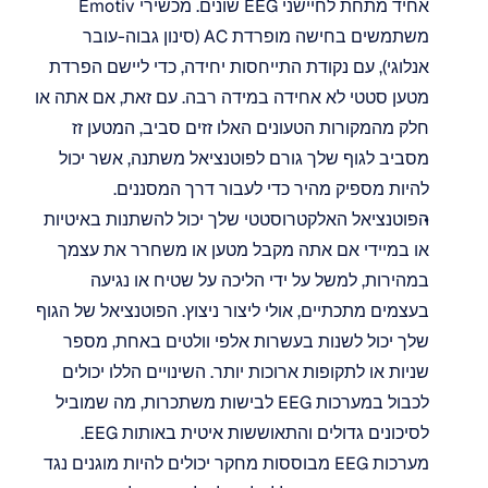
אחיד מתחת לחיישני EEG שונים. מכשירי Emotiv 
משתמשים בחישה מופרדת AC (סינון גבוה-עובר 
אנלוגי), עם נקודת התייחסות יחידה, כדי ליישם הפרדת 
מטען סטטי לא אחידה במידה רבה. עם זאת, אם אתה או 
חלק מהמקורות הטעונים האלו זזים סביב, המטען זז 
מסביב לגוף שלך גורם לפוטנציאל משתנה, אשר יכול 
להיות מספיק מהיר כדי לעבור דרך המסננים.
הפוטנציאל האלקטרוסטטי שלך יכול להשתנות באיטיות 
או במיידי אם אתה מקבל מטען או משחרר את עצמך 
במהירות, למשל על ידי הליכה על שטיח או נגיעה 
בעצמים מתכתיים, אולי ליצור ניצוץ. הפוטנציאל של הגוף 
שלך יכול לשנות בעשרות אלפי וולטים באחת, מספר 
שניות או לתקופות ארוכות יותר. השינויים הללו יכולים 
לכבול במערכות EEG לבישות משתכרות, מה שמוביל 
לסיכונים גדולים והתאוששות איטית באותות EEG.
מערכות EEG מבוססות מחקר יכולים להיות מוגנים נגד 