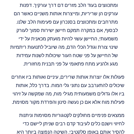
ומתכווצים בעוד הלב מזרים דם דרך עורקיך. דפנות 
עורקים הן שריריות, ומייצרות אותות משניים כאשר הם 
מתרחבים ומתכווצים בסנכרון עם פעימות הלב שלנו. 
לבסוף, אם במקרה תמקם חיישן ישירות סמוך לעורק 
משמעותי, החיישן עשוי להיות מועתק מכאנית על ידי 
שינוי צורת וגודל הכלי הדם, מה שיוביל לתנועות ריתמיות 
של החיישן על פני שטח העור שיכולות לשנות עמידות 
מגע ולהניע מתח פתאומי על פני תבנית מחזורית.
פעולות אלו יוצרות אותות שרירים, עיניים ואותות ביו אחרים 
שיכולים להתערבב עם נתוני גלי המוח. בדרך כלל, אותות 
ביו אלו גדולים משמעותית מגילי מוח, מה שמקשה על זיהוי 
פעילות מוח אלא אם כן נעשה סינון והפרדת מקור מסוימת.
ממצאים פנימיים מחולקים לקטגוריות מסוימות וניתנות 
לחיזוי וישנם כלים לעיבוד קדם רבים שניתן ליישם כדי 
להסיר אותם באופן סלקטיבי. השיטה הנפוצה ביותר היא 