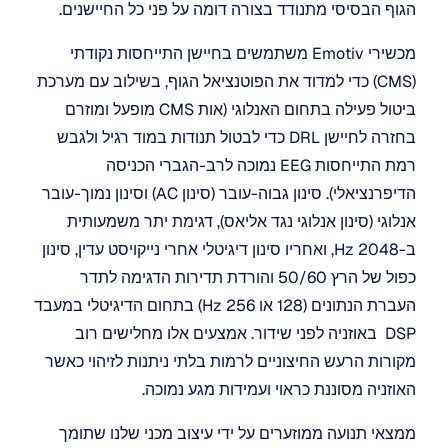
הגוף הבסיסי מתנודד בצורה דומה על פני כל החיישנים. 
מכשירי Emotiv משתמשים בחיישן התייחסות נקודתי 
(CMS) כדי למדוד את הפוטנציאל הגוף, בשילוב עם מערכת 
ביטול פעילה בתחום האנלוגי (אות CMS מופעל ומוזרם 
בחזרה לחיישן DRL כדי לבטול תנודות במוד רגיל ולגבש 
רמת התייחסות EEG נמוכה לרב-הגברי הכניסה 
הדיפרנציאלי). סינון גבוה-עובר (סינון AC) וסינון נמוך-עובר 
אנלוגי (סינון אנלוגי נגד אליאס), דגימת יתר משמעותית 
ב-2048 Hz, ואחריו סינון דיגיטלי אחרי נייקויסט עדין, סינון 
כפול של הרץ 50/60 והורדת תדירות הדגימה לתדר 
העברת הנתונים (128 או 256 Hz) בתחום הדיגיטלי במעבד 
DSP  באוזניה לפני שידור. אמצעים אלו מחלישים רוב 
מקורות הרעש החיצוניים לרמות בלתי ניתנות לזיהוי כאשר 
האוזניה מסוננת כראוי ועמידות מגע נמוכה.
ממצאי תנועה ממוזערים על ידי עיצוב מכני שלנו שתומך 