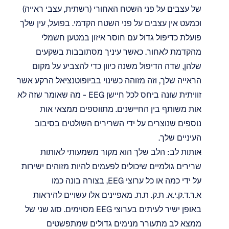
של עצבים על פני השטח האחורי (רשתית, עצבי ראייה) 
וכמעט אין עצבים על פני השטח הקדמי. בפועל, עין שלך 
פועלת כדיפול גדול עם חוסר איזון במטען חשמלי 
מהקדמת לאחור. כאשר עיניך מסתובבות בשקעים 
שלהן, שדה הדיפול משנה כיוון כדי להצביע על מקום 
הראייה שלך, וזה מזוהה כשינוי בביופוטנציאל הרקע אשר 
זוויתית שונה ביחס לכל חיישן EEG - מה שאומר שזה לא 
אות משותף בין החיישנים. מתווספים ממצאי אות 
נוספים שנוצרים על ידי השרירים השולטים בסיבוב 
העיניים שלך.
אותות לב: הלב שלך הוא מקור משמעותי לאותות 
שרירים גולמיים שיכולים לפעמים להיות מזוהים ישירות 
על ידי כמה או כל ערוצי EEG, בצורה בונה כמו 
א.ר.ד.ק.י.א. ת.ק. ת.ת. מאפיינים אלו עשויים להיראות 
באופן ישיר לעיתים בערוצי EEG מסוימים. סוג שני של 
ממצא לב מתעורר מנימים גדולים שמתפשטים 