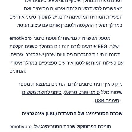
רגעים מפתח במהלך איסוף נתוני EEG. סימנים אלו 
מאפשרים למשתמשים לנתח אירועים מסוימים ואת 
הפעילות המוחית המתאימה להם. יש להוסיף סימני אירועים 
במהלך תהליך ההקלטה ולסנכרן אותם עם עיצוב הניסוי.
emotivpro מספק אפשרויות גמישות להוספת סימני 
אירועים לזרם הנתונים במהלך סשנים הקלטת EEG שלך. 
תכונה זו חיונית להגדרות ניסיוניות שבהן יש לסנכרן גירויים 
עם פעילות המוח או לסמן אירועים ספציפיים במהלך איסוף 
הנתונים.
ניתן להזין ידנית סימנים לזרם הנתונים באמצעות מספר 
שיטות כולל 
סימני פורט סריאלי
, 
סימני לחיצת מקשים
ו-
סימנים USB
.
שכבת הסטרימינג של המעבדה (LSL) אינטגרציה
emotivpro תומכת בפרוטוקול שכבת הסטרימינג של 