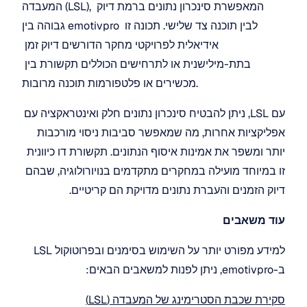
המעבדה (LSL), המאפשרת סינכרון נתונים ברמת דיוק 
גבוהה בין emotivpro לבין תוכנה צד שלישי. תכונה זו 
אידיאלית לפרויקטי מחקר הדורשים דיוק זמן 
בתת-מילישנית או לתרחישים הכוללים תקשורת בין 
מכשירים או פלטפורמות תוכנה מרובות.
עם LSL, ניתן להבטיח סינכרון נתונים חלק ואינטראקציה עם 
אפליקציות אחרות, מה שמאפשר סביבות ניסוי מורכבות 
יותר ומשפר את אמינות איסוף הנתונים. תקשורת דו כיוונית 
זו במיוחד מועילה במחקרים מתקדמים בנויורולוגיה, שבהם 
דיוק הזמנים והעברת נתונים מדויקת הם קריטיים.
עוד משאבים
למידע מפורט יותר על השימוש בסימנים ובפרוטוקול LSL 
ב-emotivpro, ניתן לפנות למשאבים הבאים:
סקירת שכבת הסטרימינג של המעבדה (LSL)