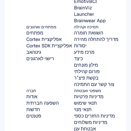
EmotivBCI
BrainViz
Launcher
Brainwear App
תמיכה וקהילה
מפתחים וארגונים
השוואת חומרה
מפתחים
מדריך להתחלה מהירה
אפליקציית Cortex
יסודות
אפליקציית Cortex SDK
מרכז מידע
גיטהאב
כיצד
רישוי לארגונים
מילון מונחים
פורום קהילתי
בקשת פיצ׳ר
צור קשר עם התמיכה
משפטי ואבטחה
חברה
מדיניות פרטיות
אודות
תנאי שימוש
השפעה חברתית
תנאי מנוי
חדשות
מדיניות החזרים כספי
פטנטים
מדיניות משלוחים
אבטחת ענן