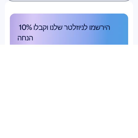
מחקר אקדמי
הירשמו לניוזלטר שלנו וקבלו 10% 
הנחה
אל תפספסו – הירשמו היום וקבלו את 
ההנחה הבלעדית שלכם.
הירשמו כאן
הירשמו כאן
מוצר
פתרונות
מחקר אקדמי
חומרה
Epoc X
מחקר משתמשים 
Flex 2 Saline
ומוצרים
Flex 2 Gel
ממשק מוח-מחשב (BCI)
Insight
בריאות המוח
MN8