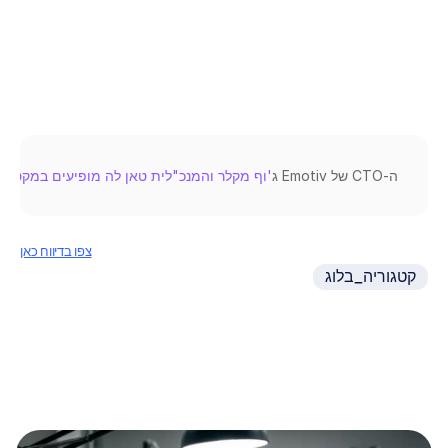
נורי
דג'אביט
עודכן
ב
ה
-
CTO 
של 
Emotiv 
ג
'וף מקלר והמנכ"לית טאן לה מופיעים במקטע טל
צפו בדיווח כאן
קטגוריה_בלוג