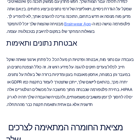
למידה תלולה עבור הצוות שלך. חפש פתרון עם ממשק תוכנה נקי ואינטואיטיבי 
שמקל על הגדרת ניסויים, ויזואליזציה של זרמי נתונים וביצוע ניתוחים. בין אם אתה 
מדען מוח מנוסה או חדש בתחום, התוכנה צריכה להעצים אותך, לא להפריע לך. 
פלטפורמה נגישה כמו ה-
Brainwear App
 מבטיחה שהצוות שלך יוכל להתמקד 
בשאלות המחקר שלו במקום להיאבק בטכנולוגיה עצמה.
אבטחת נתונים ותאימות
בעבודה עם נתוני מוח, אבטחה ופרטיות הן מעל הכל. כל פתרון ארגוני שאתה שוקל 
חייב לכלול צעדים חזקים להגנה על מידע רגיש זה. זה כולל הצפנת נתונים הן 
במעבר והן במנוחה, אחסון מאובטח בענן ומדיניות ברורה של בעלות על נתונים. 
יתרה מכך, בהתאם ליישום שלך, ייתכן שתצטרך לעמוד בתקנות כמו GDPR או 
HIPAA. בחירת פלטפורמה שנבנתה מתוך מחשבה על מכשולים רגולטוריים אלה 
יכולה לחסוך לך זמן ומשאבים משמעותיים, ולהבטיח שהעבודה שלך תהיה לא רק 
חדשנית אלא גם אתית ותואמת תקנות כבר מההתחלה.
מציאת החומרה המתאימה לצרכים 
שלך