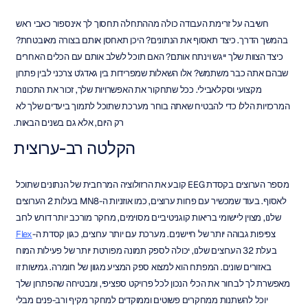
חשיבה על זרימת העבודה כולה מההתחלה תחסוך לך אינספור כאבי ראש 
בהמשך הדרך. כיצד תאסוף את הנתונים? היכן תאחסן אותם בצורה מאובטחת? 
כיצד הצוות שלך ייגש וינתח אותם? האם תוכל לשלב אותם עם הכלים האחרים 
שבהם אתה כבר משתמש? אלו השאלות שמפרידות בין גאדג'ט צרכני לבין פתרון 
מקצועי וסקלאבילי. ככל שתחקור את האפשרויות שלך, זכור את התכונות 
המרכזיות הללו כדי להבטיח שאתה בוחר מערכת שתוכל לתמוך ביעדים שלך לא 
רק היום, אלא גם בשנים הבאות.
הקלטה רב-ערוצית
מספר הערוצים בקסדת EEG קובע את הרזולוציה המרחבית של הנתונים שתוכל 
לאסוף. בעוד שמכשיר עם פחות ערוצים, כמו אוזניות ה-MN8 בעלות 2 הערוצים 
שלנו, מצוין ליישומי בריאות קוגניטיביים מסוימים, מחקר מורכב יותר דורש לרוב 
צפיפות גבוהה יותר של חיישנים. מערכת עם יותר ערוצים, כגון קסדת ה-
Flex
בעלת 32 הערוצים שלנו, יכולה לספק תמונה מפורטת יותר של פעילות המוח 
באזורים שונים. המפתח הוא למצוא ספק המציע מגוון של חומרה. גמישות זו 
מאפשרת לך לבחור את הכלי הנכון לכל פרויקט ספציפי, ומבטיחה שהפתרון שלך 
יוכל להשתנות ממחקרים פשוטים וממוקדים למחקר מקיף ורב-פנים מבלי 