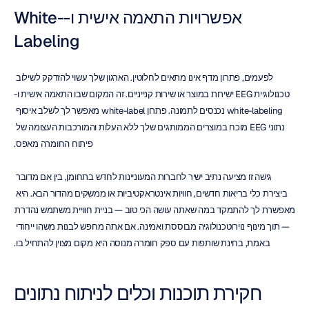
אפשרויות התאמה אישית ו-White-
Labeling
לפעמים, פתרון מדף אינו מתאים לחלוטין. הארגון שלך עשוי להזדקק לשילוב 
טכנולוגיית EEG ישירות במוצר או שירות קנייניים. זה המקום שבו התאמה אישית ו-
white-labeling נכנסים לתמונה. פתרון white-label מאפשר לך לשלב איסוף 
נתוני EEG מוכח במוצרים הממותגים שלך ללא העלות והמורכבות העצומה של 
פיתוח החומרה מאפס.
גישה זו מציעה נתיב ישיר לחברות המעוניינות לחדש בתחומן, בין אם מדובר 
ביצירת כלי בריאות חדשים, חוויות אינטראקטיביות או ממשקים מהדור הבא. היא 
מאפשרת לך להתמקד במה שאתה עושה הכי טוב — בניית חוויית משתמש נהדרת 
— תוך מינוף נוירוטכנולוגיה מבוססת ואמינה. אם אתה מחפש לבנות משהו ייחודי 
באמת, בחינת שותפות עם ספק חומרה מנוסה היא מקום מצוין להתחיל בו.
חקירת תוכנות וכלים לניתוח נתונים