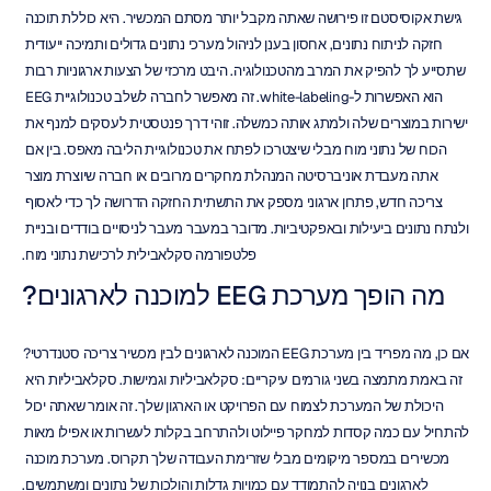
גישת אקוסיסטם זו פירושה שאתה מקבל יותר מסתם המכשיר. היא כוללת תוכנה 
חזקה לניתוח נתונים, אחסון בענן לניהול מערכי נתונים גדולים ותמיכה ייעודית 
שתסייע לך להפיק את המרב מהטכנולוגיה. היבט מרכזי של הצעות ארגוניות רבות 
הוא האפשרות ל-white-labeling. זה מאפשר לחברה לשלב טכנולוגיית EEG 
ישירות במוצרים שלה ולמתג אותה כמשלה. זוהי דרך פנטסטית לעסקים למנף את 
הכוח של נתוני מוח מבלי שיצטרכו לפתח את טכנולוגיית הליבה מאפס. בין אם 
אתה מעבדת אוניברסיטה המנהלת מחקרים מרובים או חברה שיוצרת מוצר 
צריכה חדש, פתרון ארגוני מספק את התשתית החזקה הדרושה לך כדי לאסוף 
ולנתח נתונים ביעילות ובאפקטיביות. מדובר במעבר מעבר לניסויים בודדים ובניית 
פלטפורמה סקלאבילית לרכישת נתוני מוח.
מה הופך מערכת EEG למוכנה לארגונים?
אם כן, מה מפריד בין מערכת EEG המוכנה לארגונים לבין מכשיר צריכה סטנדרטי? 
זה באמת מתמצה בשני גורמים עיקריים: סקלאביליות וגמישות. סקלאביליות היא 
היכולת של המערכת לצמוח עם הפרויקט או הארגון שלך. זה אומר שאתה יכול 
להתחיל עם כמה קסדות למחקר פיילוט ולהתרחב בקלות לעשרות או אפילו מאות 
מכשירים במספר מיקומים מבלי שזרימת העבודה שלך תקרוס. מערכת מוכנה 
לארגונים בנויה להתמודד עם כמויות גדלות והולכות של נתונים ומשתמשים.