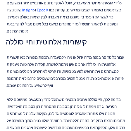
על ידי הוצאת המחקר מהמעבדה, תוכל לאסוף נתונים אותנטיים יותר המשקפים 
כיצד אנשים באמת חושבים ומרגישים. קסדות כמו 
Epoc X
 ו-
Insight
 שלנו נוצרו 
כדי לגשר על הפער בין נתונים ברמת מעבדה לבין ישימות בעולם האמיתי, 
ומעניקות לך את החופש לערוך מחקרים כמעט בכל מקום מבלי להקריב את 
איכות הנתונים.
קישוריות אלחוטית וחיי סוללה
עבור כל פריסה בקנה מידה גדול או מחוץ למעבדה, תכונות מעשיות כמו קישוריות 
אלחוטית וחיי סוללה ארוכים אינן ניתנות לפשרה. קסדות אלחוטיות מעניקות 
למשתתפים את החופש לנוע בטבעיות, וזה קריטי למחקרים הכוללים משימות 
פיזיות או אינטראקציות. זה מבטל חוטים מסורבלים שעלולים להגביל את התנועה 
ואף להשפיע על הנתונים עצמם.
בדומה לכך, חיי סוללה ארוכים מבטיחים שתוכל להריץ מפגשים ממושכים ללא 
הפרעה, גורם מפתח ליעילות הן בסביבה המסחרית והן בסביבה האקדמית. 
תכונות אלו פותרות אתגרים לוגיסטיים גדולים, ומקלות על ניהול משתתפים 
מרובים והרצת מחקרים בצורה חלקה יותר. החומרה שלנו בנויה מתוך מחשבה על 
צרכים אלו, ומספקת את הביצועים האמינים הנדרשים ליישומים ארגוניים תובעניים.