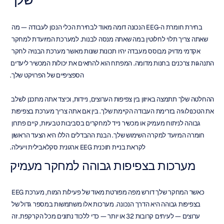
בחירת חומרת ה-EEG הנכונה דומה מאוד לבחירת הכלי הנכון לעבודה — מה 
שאתה צריך תלוי לחלוטין במה שאתה מנסה לבנות. למערכת המיועדת למחקר 
אקדמי מדויק מבוסס מעבדה יהיו תכונות שונות מאשר מערכת הבנויה לחקר 
התנהגות צרכנים בחנות מדומה. המפתח הוא להתאים את יכולות המכשיר ליעדים 
הספציפיים של הפרויקט שלך.
ההחלטה שלך תתמצה באיזון בין צפיפות הערוצים, ניידות, וכיצד אתה מתכנן לשלב 
את הטכנולוגיה בזרימת העבודה הקיימת שלך. בין אם אתה צריך מערכת בצפיפות 
גבוהה לניתוח מעמיק או מכשיר נייד למחקרים בסביבות טבעיות, קיים פתרון 
חומרה המיועד למקרה השימוש שלך. הבנת ההבדלים הללו היא הצעד הראשון 
לקראת בניית תוכנית EEG ארגונית סקלאבילית ויעילה.
מערכות בצפיפות גבוהה למחקר מעמיק
כאשר המחקר שלך דורש מפה מפורטת מאוד של פעילות המוח, מערכת EEG 
בצפיפות גבוהה היא הדרך הנכונה. מערכות אלו משתמשות במספר גדול של 
ערוצים — לעיתים קרובות 32 או יותר — כדי ללכוד נתונים מכל הקרקפת. זה 