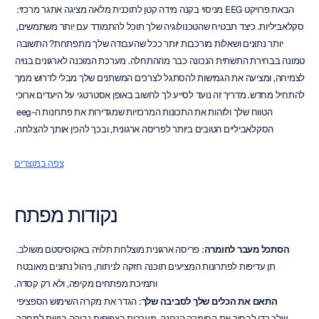
הבאת פרויקט EEG מניסוי בקנה מידה קטן לתוכנית מלאה מציגה אתגר מרכזי: 
סקלאביליות. כיצד תבטיח שהטכנולוגיה שלך תוכל להתמודד עם יותר משתמשים, 
יותר נתונים ושאלות מורכבות יותר ככל שהעבודה שלך מתפתחת? התשובה 
טמונה בבחירת התשתית הנכונה כבר מההתחלה. מערכת המוכנה לארגונים בנויה 
לצמיחה, ומציעה את הגמישות להסתגל לצרכים המשתנים שלך מבלי לדרוש ממך 
להתחיל מחדש. מדריך זה נועד לסייע לך לחשוב באופן אסטרטגי על היעדים ארוכי 
הטווח שלך ולזהות את התכונות המרכזיות שמגדירות את פתרונות ה-eeg 
הסקלאביליים הטובים ביותר לפריסה ארגונית, ובכך להכין אותך להצלחה.
צפה במוצרים
נקודות מפתח
הסתכל מעבר לחומרה
: פריסה ארגונית מוצלחת תלויה באקוסיסטם משולב. 
תן עדיפות לפתרונות המציעים תוכנה חזקה לניתוח, ניהול נתונים מאובטח 
ותמיכת מפתחים מקיפה, ולא רק קסדה.
התאם את הכלים שלך לסביבה שלך
: הגדר את מקרה השימוש הספציפי 
שלך כדי לבחור את החומרה הנכונה. מערכות בצפיפות גבוהה בנויות למחקר 