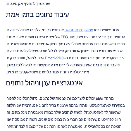
שתצטרך להחליף אקוסיסטם.
עיבוד נתונים בזמן אמת
עבור יישומים כמו 
ממשקי מוח-מחשב
 או ביופידבק חי, עליך לראות ולעבוד עם 
הנתונים תוך כדי יצירתם. עם זאת, נתוני EEG גולמיים ידועים כרועשים מאוד. אתגר 
מרכזי הוא התמודדות עם יחס אות לרעש נמוך וסינון ארטיפקטים מתנועות שרירים 
או הפרעות סביבתיות. פתרון ארגוני חזק חייב לכלול תוכנה שיכולה להתמודד עם 
עיבוד מקדים זה תוך כדי תנועה. תוכנת ה-
EmotivPRO
 שלנו, למשל, נועדה לנקות 
ולעבד נתונים בזמן אמת, ומעניקה לך זרם מידע אמין שתוכל לפעול לפיו באופן 
מיידי. יכולת זו חיונית עבור כל יישום אינטראקטיבי או מגיב.
אינטגרציית ענן וניהול נתונים
מחקרי EEG יכולים לייצר כמויות עצומות של נתונים, וניהול הכל יכול להפוך 
במהירות לאתגר לוגיסטי. פתרון ברמה ארגונית צריך להציע אינטגרציית ענן חלקה 
שתעזור לך לאחסן, לנהל ולגשת לנתונים שלך בצורה מאובטחת מכל מקום. זה 
חיוני לפרויקטים שיתופיים עם חברי צוות במיקומים שונים. תשתית מבוססת ענן 
תומכת גם בסקלאביליות, ומאפשרת לאחסון הנתונים שלך לצמוח לצד המחקר 