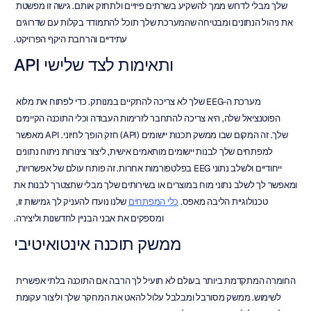
שלך מבלי לדרוש ממך להשקיע בשרתים פיזיים ולתחזק אותם. גישה זו מפשטת 
את ניהול הנתונים ומבטיחה שהמערכת שלך תוכל להתמודד בקלות עם שדרוגים 
עתידיים והרחבת היקף הפרויקט.
API ותאימות לצד שלישי
מערכת ה-EEG שלך לא צריכה להתקיים במנותק. כדי לפתוח את מלוא 
הפוטנציאל שלה, היא צריכה להתחבר לזרימות העבודה וכלי התוכנה הקיימים 
שלך. זה המקום שבו ממשק תכנות יישומים (API) חזק הופך לחיוני. API מאפשר 
למפתחים שלך לבנות יישומים מותאמים אישית, ליצור צינורות ניתוח נתונים 
ייחודיים ולשלב נתוני EEG בפלטפורמות אחרות. זה פותח עולם של אפשרויות, 
ומאפשר לך לשלב נתוני מוח במוצרים או בשירותים שלך מבלי שתצטרך לבנות את 
טכנולוגיית הליבה מאפס. 
כלי המפתחים
 שלנו נועדו להעניק לך גמישות זו, 
ומספקים את אבני הבניין לחדשנות וליצירה.
ממשק תוכנה אינטואיטיבי
החומרה המתקדמת ביותר בעולם לא תועיל לך הרבה אם התוכנה בלתי אפשרית 
לשימוש. ממשק מסורבל ומבלבל עלול להאט את המחקר שלך וליצור עקומת 