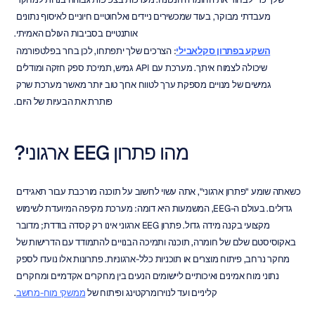
מעבדתי מבוקר, בעוד שמכשירים ניידים ואלחוטיים חיוניים לאיסוף נתונים 
אותנטיים בסביבות העולם האמיתי.
השקע בפתרון סקלאבילי
: הצרכים שלך יתפתחו, לכן בחר בפלטפורמה 
שיכולה לצמוח איתך. מערכת עם API גמיש, תמיכת ספק חזקה ומודלים 
גמישים של מנויים מספקת ערך לטווח ארוך טוב יותר מאשר מערכת שרק 
פותרת את הבעיות של היום.
מהו פתרון EEG ארגוני?
כשאתה שומע "פתרון ארגוני", אתה עשוי לחשוב על תוכנה מורכבת עבור תאגידים 
גדולים. בעולם ה-EEG, המשמעות היא דומה: מערכת מקיפה המיועדת לשימוש 
מקצועי בקנה מידה גדול. פתרון EEG ארגוני אינו רק קסדה בודדת; מדובר 
באקוסיסטם שלם של חומרה, תוכנה ותמיכה הבנויים להתמודד עם הדרישות של 
מחקר נרחב, פיתוח מוצרים או תוכניות כלל-ארגוניות. פתרונות אלו נועדו לספק 
נתוני מוח אמינים ואיכותיים ליישומים הנעים בין מחקרים אקדמיים ומחקרים 
קליניים ועד לנוירומרקטינג ופיתוח של 
ממשקי מוח-מחשב
.