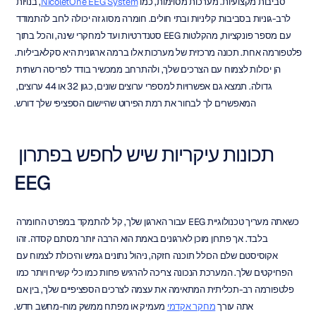
סביבות מקצועיות. מערכות מסוימות, כמו 
NicoletOne EEG System
, בנויות 
לרב-גוניות בסביבות קליניות ובתי חולים. חומרה מסוג זה יכולה לרוב להתמודד 
עם מספר פונקציות, מהקלטות EEG סטנדרטיות ועד למחקרי שינה, והכל בתוך 
פלטפורמה אחת. תכונה מרכזית של מערכות אלו ברמה ארגונית היא סקלאביליות. 
הן יכולות לצמוח עם הצרכים שלך, ולהתרחב ממכשיר בודד לפריסה רשתית 
גדולה. תמצא גם אפשרויות למספרי ערוצים שונים, כגון 32 או 44 ערוצים, 
המאפשרים לך לבחור את רמת הפירוט שהיישום הספציפי שלך דורש.
תכונות עיקריות שיש לחפש בפתרון 
EEG
כשאתה מעריך טכנולוגיית EEG עבור הארגון שלך, קל להתמקד במפרט החומרה 
בלבד. אך פתרון מוכן לארגונים באמת הוא הרבה יותר מסתם קסדה. זהו 
אקוסיסטם שלם הכולל תוכנה חזקה, ניהול נתונים גמיש והיכולת לצמוח עם 
הפרויקטים שלך. המערכת הנכונה צריכה להרגיש פחות כמו כלי קשיח ויותר כמו 
פלטפורמה רב-תכליתית המתאימה את עצמה לצרכים הספציפיים שלך, בין אם 
אתה עורך 
מחקר אקדמי
 מעמיק או מפתח ממשק מוח-מחשב חדש.