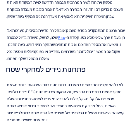
מספק את הרזולוציה המרחבית הגבוהה הדרושה לאיתור מקורות האותות 
העצביים בדיוק רב יותר. זוהי הבחירה האידיאלית עבור סביבות מעבדה מבוקרות 
שבהן המטרה העיקרית היא לאסוף את מערך הנתונים המקיף ביותר שניתן.
עבור ארגונים המתמקדים במו"פ מעמיק או בחקירה מדעית בסיסית, מערכות אלו 
הן בעלות ערך שלא יסולא בפז. קסדת ה-
Flex
 שלנו, למשל, מיועדת בדיוק למטרה 
זו, ומציעה את מספר הערוצים ואיכות הנתונים שמחקר רציני דורש. בעת התכנון, 
שקול אם המכשיר יכול לתמוך בשדרוגים עתידיים או בפונקציונליות נוספת ככל 
שאלות המחקר שלך יתפתחו.
פתרונות ניידים למחקרי שטח
לא כל המחקרים מתרחשים במעבדה. רבות מהתובנות המרגשות ביותר מגיעות 
מחקר אנשים בסביבתם הטבעית, וזה המקום שבו פתרונות EEG ניידים בולטים. 
מכשירים אלו קלי משקל, קלים להגדרה ומיועדים לשימוש בסביבות העולם 
האמיתי, החל מבדיקות שימושיות במשרד ועד למחקרי נוירומרקטינג בשטח 
קמעונאי. הפשטות והיעילות הכלכלית של מוצרים אלו הפכו אותם לפופולריים יותר 
ויותר עבור יישומים מסחריים.