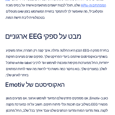
המפתחים וה-APIs
 שלנו, תוכל לבנות יישומים מותאמים אישית על בסיס מוכח 
וסקלאבילי, מה שיאפשר לך להתמקד בחוויית המשתמש בזמן שאנו מטפלים 
בטכנולוגיית ליבת חישת המוח.
מבט על ספקי EEG ארגוניים
בחירת ספק ה-EEG הנכון היא החלטה גדולה. אינך קונה רק חומרה; אתה משקיע 
בשותף ובאקוסיסטם שיתמכו ביעדי הפרויקט שלך. ספקים שונים מציעים חוזקות 
ייחודיות, החל ממערכות מקיפות ומוכנות לשימוש ועד לרכיבי white-label שתוכל 
לשלב במוצרים שלך. בוא נחקור כמה גישות כדי לראות מה עשוי להיות המתאים 
ביותר לארגון שלך.
האקוסיסטם של Emotiv
כאן ב-Emotiv, אנו מספקים פתרון שלם המיועד לשימוש ארגוני. אנו מציעים מגוון 
מכשירי EEG בשילוב עם תוכנות וכלי פיתוח חזקים. חשוב על זה כמערכת מקצה 
לקצה. צוות מדעני המוח ומדעני הנתונים שלנו עובד איתך בכל שלב, החל מתכנון 