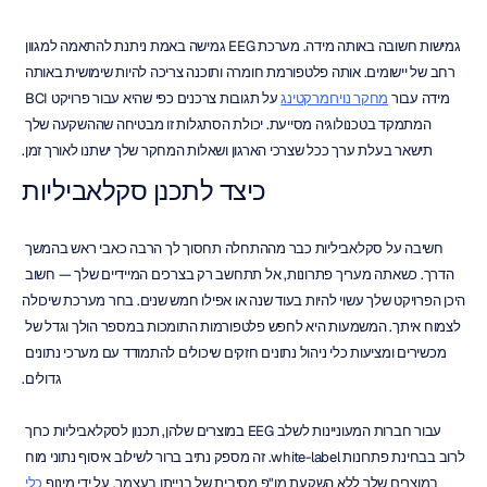
גמישות חשובה באותה מידה. מערכת EEG גמישה באמת ניתנת להתאמה למגוון 
רחב של יישומים. אותה פלטפורמת חומרה ותוכנה צריכה להיות שימושית באותה 
מידה עבור 
מחקר נוירומרקטינג
 על תגובות צרכנים כפי שהיא עבור פרויקט BCI 
המתמקד בטכנולוגיה מסייעת. יכולת הסתגלות זו מבטיחה שההשקעה שלך 
תישאר בעלת ערך ככל שצרכי הארגון ושאלות המחקר שלך ישתנו לאורך זמן.
כיצד לתכנן סקלאביליות
חשיבה על סקלאביליות כבר מההתחלה תחסוך לך הרבה כאבי ראש בהמשך 
הדרך. כשאתה מעריך פתרונות, אל תתחשב רק בצרכים המיידיים שלך — חשוב 
היכן הפרויקט שלך עשוי להיות בעוד שנה או אפילו חמש שנים. בחר מערכת שיכולה 
לצמוח איתך. המשמעות היא לחפש פלטפורמות התומכות במספר הולך וגדל של 
מכשירים ומציעות כלי ניהול נתונים חזקים שיכולים להתמודד עם מערכי נתונים 
גדולים.
עבור חברות המעוניינות לשלב EEG במוצרים שלהן, תכנון לסקלאביליות כרוך 
לרוב בבחינת פתרונות white-label. זה מספק נתיב ברור לשילוב איסוף נתוני מוח 
במוצרים שלך ללא השקעת מו"פ מסיבית של בנייתו בעצמך. על ידי מינוף 
כלי 