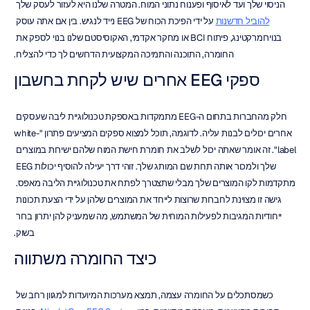
הניסוי שלך ועד לאיסוף ופענוח נתוני המוח. המטרה שלנו היא לעזור לעסק שלך 
להוביל חדשנות
 על ידי הפיכת הכוח של EEG נייד לנגיש. בין אם אתה עוסק 
בנוירומרקטינג, פיתוח BCI או מחקר אקדמי, האקוסיסטם שלנו בנוי לספק את 
החומרה, התוכנה והתמיכה המקצועית הדרושים לך כדי להצליח.
ספקי EEG אחרים שיש לקחת בחשבון
חלק מהחברות בתחום ה-EEG מתמקדות באספקת טכנולוגיית ליבה שעסקים 
אחרים יכולים לבנות עליה. לדוגמה, תוכל למצוא ספקים המציעים פתרון "white-
label". זה אומר שאתה יכול לשלב את חומרת חישת המוח שלהם ישירות במוצרים 
שלך ולמכור אותה תחת שם המותג שלך. זוהי דרך יעילה להוסיף יכולות EEG 
מתקדמות לקו המוצרים שלך מבלי שתצטרך לפתח את טכנולוגיית הליבה מאפס. 
גישה זו מצוינת לחברות שרוצות לייחד את המוצרים שלהן על ידי הצעת תכונות 
ייחודיות המגיבות לפעילות המוחית של המשתמש, מה שמעניק להן יתרון ברור 
בשוק.
כיצד החומרה משתווה
כשמסתכלים על החומרה עצמה, תמצא מערכות המיועדות למגוון רחב של 