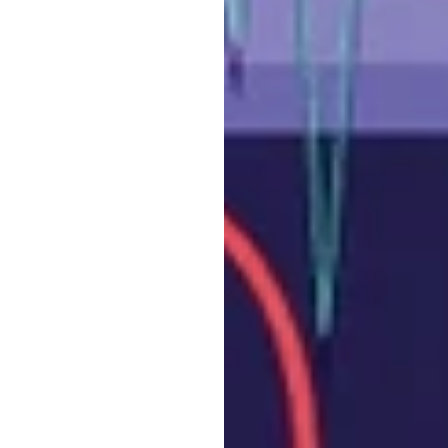
חו
מהדור
רגש