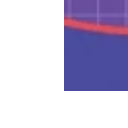
Wall St
העובדים' של מאמר שפורסם על ידי Deloitte CIO Insights and Analysis ב-