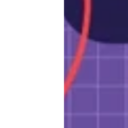
דוק
נגו
עודכן
ב
12
באוג׳
020