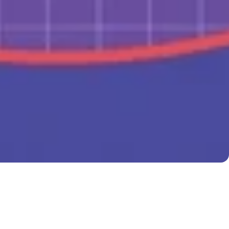
reet Journal
. 