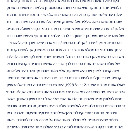
הקורטיזול נמצאת במתאם עם רמת האהדה לקבוצה. במילים אחרות, אוהדים 
נלחצים יותר. המחקר מצא גם כי רמות הטסטוסטרון של אוהדים שצפו במשחק 
עלו, בעוד ש"הפרשת קורטיזול בקרב אוהדי כדורגל צעירים ומסורים יותר מרמזת 
שהם תפסו שתוצאה שלילית של המשחק תאיים על הערכה העצמית החברתית 
שלהם". הערכה עצמית וניכוס עצמי חשובים באהדת ספורט, כפי שעולה מהנטייה 
של אוהדים להשתמש בגוף ראשון כדי לדבר על ניצחונות ובגוף שלישי כשהם דנים 
בהפסדים. מכאן "ניצחנו" אך "הם הפסידו". כבני אדם, יש לנו צורך חזק להשתייך. 
היותך אוהד ספורט ממלא את הצורך הזה עבור הרבה אנשים, אך לעתים קרובות 
מאוד הדבר אינו מעוגן בשום דבר רציונלי. נאמנויות שרירותיות לקבוצות הן לב ליבו 
של עולם האוהדים. אחת הסיבות לכך שהרבה אנשים תומכים בקבוצת כדורגל 
אינה קשורה לאופן שבו היא משחקת, אלא משום שהתומך נולד בעיר של אותה 
קבוצה. אם יזדמן לכם להיות בצרפת בקרוב, או בפעם הבאה שתפגשו צרפתים, 
שאלו אותם מה הם עשו ב-12 ביולי 1998, היום שבו צרפת זכתה במונדיאל הראשון 
שלה אי פעם. אני מתאר לעצמי שהם יזכרו את הרגע הזה בצורה חיה. אז, לא נהניתי 
ממנו לחלוטין מכיוון שהתכוננתי לתואר השני שלי. אבל ביום ראשון האחרון, כאשר 
נבחרת צרפת בכדורגל הפכה לאלופת העולם בפעם השנייה, זה היה שונה. עודדתי 
וצרחתי יחד עם בנותיי וקיבלתי מהן אפילו יותר חיבוקים ונשיקות מהרגיל. כמו 
מיליוני אנשים אחרים, לא סבלתי משום איום של אהדה עיוורת לספורט: פשוט 
נהניתי מההדבקה הרגשית הנלווית לזכייה בגביע העולם, אחד האירועים החיוביים 