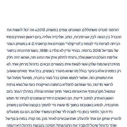
הורמוני סטרס משתוללים כשאנחנו צופים במשחק u2013 וזה יכול לעשות את 
ההבדל בין הנאה לבין אגרסיביות, כותב אוליבייה אולייה.
ביום ראשון האחרון טסתי 
הביתה לצרפת כדי לצפות ב"טריקולור" מנצחים את קרואטיה 4-2 במשחק הגמר 
של מונדיאל 2018 ברוסיה. בנותיי עדיין לא נולדו ב-1998, כשצרפת זכתה בתואר 
אליפות העולם הראשון שלה, ורציתי לחלוק איתן את הרגע הזה, ושהוא יהיה חלק 
מהזיכרון שהמוח שלהן עשוי לשאת איתו בעשורים הבאים. כדורגל מרתק אותי. לא 
רק כספורט אלא בעיקר בגלל מה שהוא מעורר באנשים, בכל אחד מאיתנו שאוהב 
את המשחק הזה. אפשר למצוא אותם בכל מגזר בחברה, מפועלי מפעל ועד 
לראשי מדינות, כפי שמודגם להפליא בתמונה האייקונית כעת של נשיא צרפת 
עמנואל מקרון מניף את אגרופו באוויר מתוך שמחה וצהלה במהלך הגמר ביום 
ראשון האחרון. למיטב ידיעתי, הם האנשים היחידים שמוכנים לקחת ימי חופש 
מהעבודה, לנסוע באוטובוס במשך 15 שעות כדי לתמוך בקבוצה שלהם במשחק 
נידח וקר, ולחזור בזמן כדי לשבת ליד שולחן המשרד שלהם. הם גם מסוגלים 
להעריץ שחקן יום אחד ולהעליב אותו שבועיים לאחר מכן. מה קורה במוח ובגוף של 
אוהד כדורגל שיכול להסביר את התנהגותו? תמיכה בקבוצת כדורגל היא דוגמה 