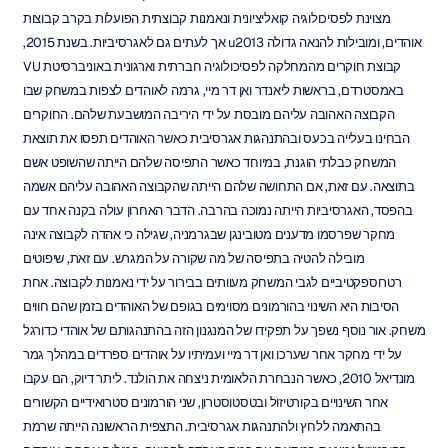
מצוינת לפסיכולוגיה קואליציונית ונאמנות קבוצתית הפועלות בקרב קבוצות 
אוהדים, ומובילות להנאה גדולה u2013 אך לעתים גם לאגרסיביות. בשנת 2015, 
קבוצת חוקרים מהמחלקה לפסיכולוגיה חברתית וארגונית באוניברסיטת VU 
באמסטרדם, בראשות ליאנדר ואן דר מיי, גרמה לאוהדים לצפות במשחק שבו 
הקבוצה האהובה עליהם מובסת על ידי היריבה המושבעת שלהם. החוקרים 
הבחינו בעלייה בכעס ובהתנהגות אגרסיבית כאשר האוהדים תפסו את תוצאת 
המשחק כבלתי הוגנת, במיוחד כאשר התפיסה שלהם הייתה שהשופט אשם 
בתוצאה. עם זאת, אם התחושה שלהם הייתה שהקבוצה האהובה עליהם אשמה 
בהפסד, האגרסיביות הייתה נמוכה בהרבה. הדבר האחרון עולה בקנה אחד עם 
מחקר שפרסמו מדענים מטובינגן שבגרמניה, שגילה כי אהדה לקבוצה אינה 
מובילה להטיה בתפיסה של מה שקורה על המגרש. עם זאת, שיפוטים 
רטרוספקטיביים לגבי המשחק מעוותים בבירור על ידי נאמנות לקבוצה. אחת 
הסיבות היא השינוי בהורמונים מסוימים בגופם של האוהדים בזמן שהם חווים 
משחק. אור נוסף נשפך על תפקידו של המנגנון הזה בהתנהגותם של אוהדי כדורגל 
על ידי מחקר אחר שערכו ואן דר מיי ועמיתיו על אוהדים ספרדים במהלך גמר 
מונדיאל 2010, כאשר הנבחרת הלאומית ניצחה את הולנד. ליתר דיוק, הם עקבו 
אחר השינויים בקורטיזול ובטסטוסטרון, שני הורמונים סטרואידיים הקשורים 
בהתאמה ללחץ ולהתנהגות אגרסיבית. התצפית הראשונה הייתה שרמת 