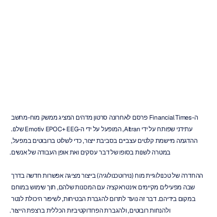
המפעלים
של
העתיד?
מאבריק
נוגיין
עודכן
ב
21
בפבר׳
2018
ה-Financial Times פרסם לאחרונה סרטון מדהים המציג ממשק מוח-מחשב 
עתידני שפותח על ידי Altran, המופעל על ידי ה-Emotiv EPOC+ EEG שלנו. 
ההדגמה מיישמת קלטים עצביים בסביבת ייצור, כדי לשלוט ברובוטים במפעל, 
במטרה לשנות בסופו של דבר עסקים ואת אופן העבודה של אנשים.
ההחדרה של טכנולוגיית מוח (נוירוטכנולוגיה) בייצור מציגה אפשרות חדשה בדרך 
שבה מפעילים מקיימים אינטראקציה עם המכונות שלהם, תוך שימוש במוחם 
במקום בידיהם. דבר זה נועד לתרום להגברת הבטיחות, לשיפור היכולת לנטר 
ולהנחות רובוטים, ולהגברת הפרודוקטיביות הכללית ברצפת הייצור.