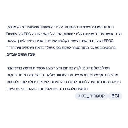
הסרטון המדהים שפורסם לאחרונה על ידי ה-Financial Times מציג ממשק 
מוח-מחשב עתידני שפותח על ידי Altran, המופעל באמצעות ה-EEG של Emotiv 
EPOC+ שלנו. ההדגמה מיישמת קלטים עצביים בסביבת ייצור לצורך שליטה 
ברובוטים במפעל, מתוך מטרה לשנות בסופו של דבר את העסקים ואת הדרך 
שבה אנשים עובדים.
השילוב של נוירוטכנולוגיה בתחום הייצור מציג אפשרות חדשה בדרך שבה 
מפעילים מקיימים אינטראקציה עם המכונות שלהם, תוך שימוש במוחם במקום 
בידיהם. מטרה זו נועדה לתרום להגברת הבטיחות, לשיפור היכולת לנטר ולהנחות 
רובוטים, ולהגברת הפרודוקטיביות הכוללת ברצפת הייצור.
BCI
קטגוריה_בלוג