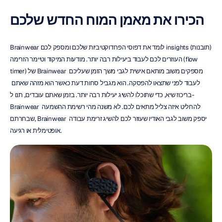
הכירו את מאמן המוח החדש שלכם
Brainwear לומד את דפוסי הפרודוקטיביות שלכם ומספק לכם insights (תובנות) 
העוזרים לכם לעבוד ביעילות רבה יותר. מודעות המיקוד וטיימר הזרימה (flow 
timer) של Brainwear מספקים משוב מותאם אישית לגבי משך הזמן שעליכם 
לעבוד לפני שתצאו להפסקה. הוא מגביל סחות דעת כאשר הוא מזהה שאתם 
בריכוז שיא, כדי שתוכלו להשיג יעילות רבה יותר. בזמן שאתם עובדים, תנו ל-
Brainwear להחליט איזה צליל מתאים לכם. לא משנה מהי רשימת ההשמעה 
שבחרתם, Brainwear יספק משוב לגבי האודיו שעוזר לכם להשיג זרימת עבודה 
אופטימלית או רגיעה.