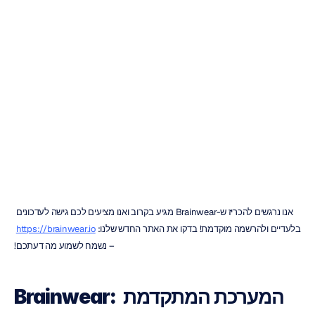
ה-Brainwear
-
הרשמו
לגישה
מוקדמת!
קווק
מין
לאי
עודכן
ב
18
באוג׳
2021
אנו נרגשים להכריז ש-Brainwear מגיע בקרוב ואנו מציעים לכם גישה לעדכונים 
בלעדיים ולהרשמה מוקדמת! בדקו את האתר החדש שלנו: 
https://brainwear.io
– נשמח לשמוע מה דעתכם!
Brainwear: המערכת המתקדמת 