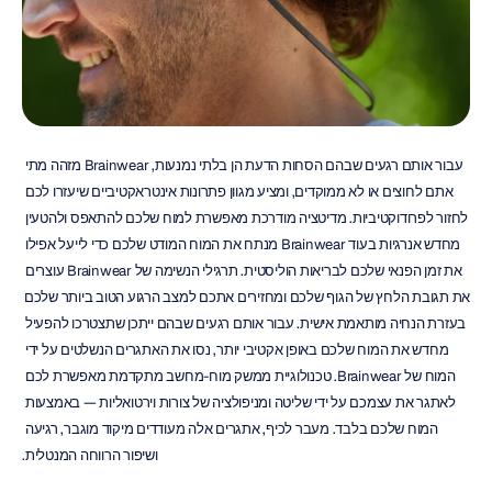
עבור אותם רגעים שבהם הסחות הדעת הן בלתי נמנעות, Brainwear מזהה מתי 
אתם לחוצים או לא ממוקדים, ומציע מגוון פתרונות אינטראקטיביים שיעזרו לכם 
לחזור לפרודוקטיביות. מדיטציה מודרכת מאפשרת למוח שלכם להתאפס ולהטעין 
מחדש אנרגיות בעוד Brainwear מנתח את המוח המודט שלכם כדי לייעל אפילו 
את זמן הפנאי שלכם לבריאות הוליסטית. תרגילי הנשימה של Brainwear עוצרים 
את תגובת הלחץ של הגוף שלכם ומחזירים אתכם למצב הרגוע הטוב ביותר שלכם 
בעזרת הנחיה מותאמת אישית. עבור אותם רגעים שבהם ייתכן שתצטרכו להפעיל 
מחדש את המוח שלכם באופן אקטיבי יותר, נסו את האתגרים הנשלטים על ידי 
המוח של Brainwear. טכנולוגיית ממשק מוח-מחשב מתקדמת מאפשרת לכם 
לאתגר את עצמכם על ידי שליטה ומניפולציה של צורות וירטואליות — באמצעות 
המוח שלכם בלבד. מעבר לכיף, אתגרים אלה מעודדים מיקוד מוגבר, רגיעה 
ושיפור הרווחה המנטלית.