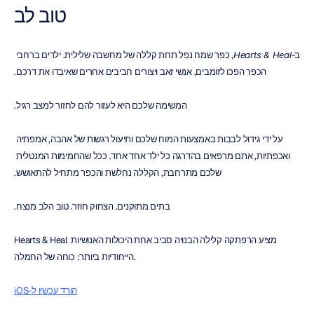
טוב לב
ב-
Hearts & Heal
, כפר שמח נפל תחת קללה של מחשבה שלילית. ילדים ברחבי 
הכפר הפכו לזומבים, אנשי זאב ויצורים חביבים אחרים שאיבדו את דרכם.
המשימה שלכם היא לעזור להם לחזור למצב רגיל.
על ידי גידול לבבות באמצעות המוח שלכם ותיעול רגשות של אהבה, אמפתיה 
ואכפתיות, אתם מרפאים בהדרגה כל ילד אחד אחד. ככל שהחמימות המנטלית 
שלכם מתרחבת, הקללה נחלשת והכפר מתחיל להתאושש.
בתים מתוקנים. הצחוק חוזר. טוב הלב מנצח.
Hearts & Heal מציע הרפתקה קלילה הבנויה סביב אחת היכולות האנושיות 
הייחודיות ביותר: כוחה של החמלה.
הורד עכשיו ל-iOS