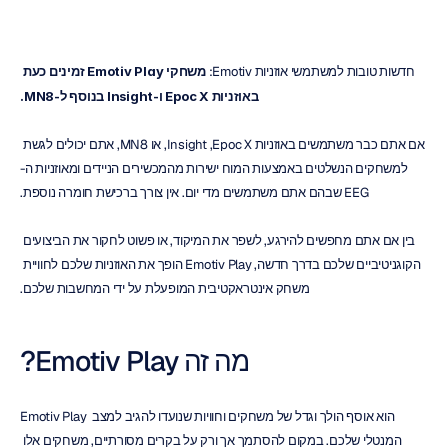
חדשות טובות למשתמשי אוזניות Emotiv: ‏
משחקי Emotiv Play זמינים כעת 
באוזניות Epoc X ו-Insight בנוסף ל-MN8.
אם אתם כבר משתמשים באוזניות Epoc X, ‏Insight, או MN8, אתם יכולים לגשת 
למשחקים הנשלטים באמצעות המוח ישירות מהמכשירים הניידים ומאוזניות ה-
EEG שבהם אתם משתמשים מדי יום. אין צורך ברכישת חומרה נוספת.
בין אם אתם מחפשים להירגע, לשפר את המיקוד, או פשוט לחקור את הביצועים 
הקוגניטיביים שלכם בדרך חדשה, Emotiv Play הופך את האוזניות שלכם לחוויית 
משחק אינטראקטיבית המופעלת על ידי המחשבות שלכם.
מה זה Emotiv Play?
Emotiv Play הוא אוסף הולך וגדל של משחקים וחוויות שנועדו להגיב למצב 
המנטלי שלכם. במקום להסתמך אך ורק על בקרים מסורתיים, משחקים אלו 