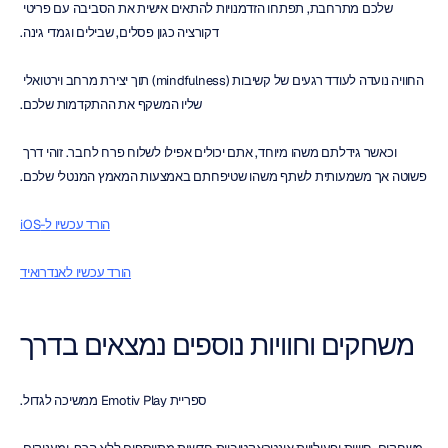
שלכם מתרחבת, תפתחו הזדמנויות להתאים אישית את הסביבה עם פריטי 
דקורציה כגון פסלים, שבילים וגמדי גינה.
החוויה נועדה לעודד רגעים של קשיבות (mindfulness) תוך יצירת מרחב וירטואלי 
שליו המשקף את ההתקדמות שלכם.
וכאשר גידלתם משהו מיוחד, אתם יכולים אפילו לשלוח פרח לחבר. זוהי דרך 
פשוטה אך משמעותית לשתף משהו שטיפחתם באמצעות המאמץ המנטלי שלכם.
הורד עכשיו ל-iOS
הורד עכשיו לאנדרואיד
משחקים וחוויות נוספים נמצאים בדרך
ספריית Emotiv Play ממשיכה לגדול.