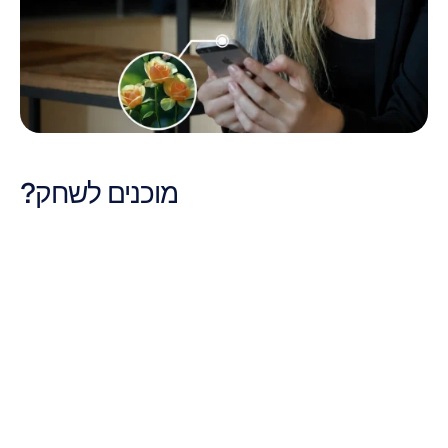
מוכנים לשחק?
אם בבעלותכם אוזניות Epoc X, ‏Insight, או MN8, אתם מוכנים להתחיל. ואם לא, 
למה אתם מחכים?
הורידו את המשחקים, חברו את האוזניות שלכם וגלו מה קורה כאשר המחשבות 
שלכם הופכות לחלק מחוויית המשחק.
בקרו ב-
Emotiv Play
 כדי לחקור את המשחקים הזמינים, וחזרו לבקר 
לעיתים קרובות מכיוון שחוויות חדשות מתווספות לספרייה כל הזמן.
BCI
גיימינג