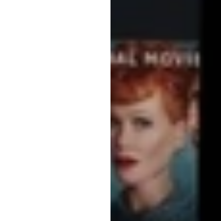
בדיקת
וט