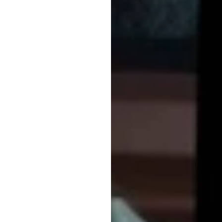
ב
ה.ב.
דוראן
עודכן
ב
30
באפר׳