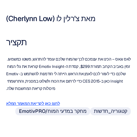
מאת צ'רלין לו (Cherlynn Low)
תקציר
לאס וגאס – הכינו את עצמכם לכך שהמוח שלכם עומד להתרגש, פשוטו כמשמעו. 
זמין באביב הקרוב תמורת $299, קסדת ה-Emotiv Insight קוראת את גלי המוח 
שלכם כדי לעזור לכם לאמן את הראש. הייתה לי הזדמנות להשתמש ב-Emotiv 
Insight כאן ב-CES 2015 כדי לרתום את הכוח ולשלוט במכונית, והתרשמתי 
מיכולות קריאת המחשבות שלה.
לחצו כאן לקריאת המאמר המלא
קטגוריה_חדשות
EmotivPRO/מחקר במדעי המוח