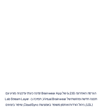
ב-Brainwear
App
גרסה
2.6
(Virtual
Lab
Brainwear,
Layer)
Stream
דוק
נגו
עודכן
ב
הגרסה האחרונה (v.2.6) של Brainwear App זמינה כעת! עדכון זה מגיע עם 
תכונה חדשה ומרגשת של Virtual Brainwear, תמיכה ב-Lab Stream Layer 
(LSL), ניהול הורדות ואחסון משופר באמצעות CloudSync, שיפור ביצועים 