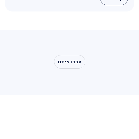
קרא עוד
עבדו איתנו
ראו
מה
אפשרי
כשמדעי
המוח
יוצאים
אל
מחוץ
למעבדה
מחקר משתמשים ומוצרים
מחקר משתמשים ומוצרים
מחקר אקדמי