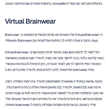
בפעולות מטריצה עם ספריית Armadillo, בתוספת שיפורים שונים ותיקוני באגים.
Virtual Brainwear
ה-'Virtual Brainwear' של Emotiv הוא מדמה מכשירים המוטמע ב-Brainwear 
App. תכונה זו נועדה לסייע לך בפיתוח אפליקציות עם Emotiv Brainwear®.
Virtual Brainwear יכול לעזור לך לדמות מגוון מצבי מכשיר וזרמי נתונים שונים 
בכמה קליקים בלבד, ובכך לחסוך ממך את הצורך להגדיר מצבים שונים באמצעות 
המכשיר הפיזי ולחסוך לך זמן. לאחר ההגדרה, ניתן להפעיל/לכבות את המכשיר 
הווירטואלי, לחבר/לנתק אותו, ולהגדיר אותו בדיוק כמו ה-brainwear הפיזי.
תכונה גמישה במיוחד זו מאפשרת למשתמשים להגדיר את רמות הסוללה, רמות 
איכות מגע (CQ) שונות, ולהגדיר CQ מותאם אישית אפילו ברמת החיישן הבודד. 
שני מצבי סימולציה זמינים כדי לאפשר אינטראקציה ידנית או להזרים קובצי נתונים 
מוקלטים מראש. ניתן להזרים ולהגדיר את כל הזיהויים הקנייניים של Emotiv כולל 
מדדי ביצועים, הבעות פנים ופקודות מנטליות בדומה ל-brainwear האמיתי.