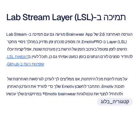
תמיכה ב-Lab Stream Layer (LSL)
הגרסה האחרונה 2.6 של Brainwear App מגיעה גם עם תמיכה ב-Lab Stream 
Layer (LSL) ב-EmotivPRO. זה מספק סנכרון זמן מדויק במהלך ניסויי מחקר 
רגישים לזמן ומטפל בעיכוב הזמן של הרשת בין מערכות שונות. אפליקציות יוכלו 
להחדיר סמנים לזרם הנתונים בזמן כמעט אמיתי גם כן. תוכל לעיין ב
דוגמאות LSL, 
שזמינות כעת ב-Github
.
על מנת ליהנות מכל היתרונות, אנו ממליצים לך לעדכן לגרסאות האחרונות של 
תוכנת Emotiv. התחבר לחשבון Emotiv שלך כדי להוריד את העדכון האחרון 
ולהתחיל למנף את טכנולוגיות Emotiv brainwear® בפרויקטים שלך עכשיו!
קטגוריה_בלוג