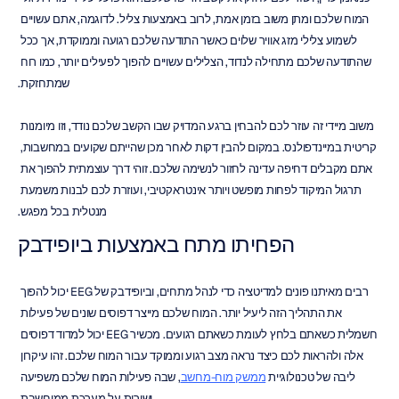
המוח שלכם ומתן משוב בזמן אמת, לרוב באמצעות צליל. לדוגמה, אתם עשויים 
לשמוע צלילי מזג אוויר שלוים כאשר התודעה שלכם רגועה וממוקדת, אך ככל 
שהתודעה שלכם מתחילה לנדוד, הצלילים עשויים להפוך לפעילים יותר, כמו רוח 
שמתחזקת.
משוב מיידי זה עוזר לכם להבחין ברגע המדויק שבו הקשב שלכם נודד, וזו מיומנות 
קריטית במיינדפולנס. במקום להבין דקות לאחר מכן שהייתם שקועים במחשבות, 
אתם מקבלים דחיפה עדינה לחזור לנשימה שלכם. זוהי דרך עוצמתית להפוך את 
תרגול המיקוד לפחות מופשט ויותר אינטראקטיבי, ועוזרת לכם לבנות משמעת 
מנטלית בכל מפגש.
הפחיתו מתח באמצעות ביופידבק
רבים מאיתנו פונים למדיטציה כדי לנהל מתחים, וביופידבק של EEG יכול להפוך 
את התהליך הזה ליעיל יותר. המוח שלכם מייצר דפוסים שונים של פעילות 
חשמלית כשאתם בלחץ לעומת כשאתם רגועים. מכשיר EEG יכול למדוד דפוסים 
אלה ולהראות לכם כיצד נראה מצב רגוע וממוקד עבור המוח שלכם. זהו עיקרון 
ליבה של טכנולוגיית 
ממשק מוח-מחשב
, שבה פעילות המוח שלכם משפיעה 
ישירות על מערכת ממוחשבת.