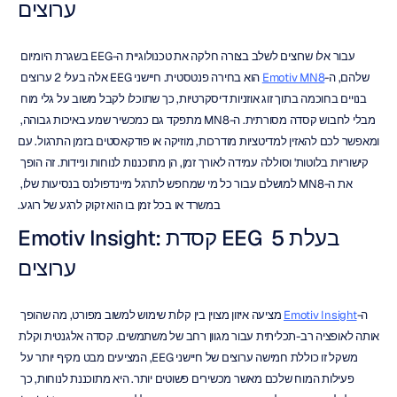
ערוצים
עבור אלו שרוצים לשלב בצורה חלקה את טכנולוגיית ה-EEG בשגרת היומיום 
שלהם, ה-
Emotiv MN8
 הוא בחירה פנטסטית. חיישני EEG אלה בעלי 2 ערוצים 
בנויים בחוכמה בתוך זוג אוזניות דיסקרטיות, כך שתוכלו לקבל משוב על גלי מוח 
מבלי לחבוש קסדה מסורתית. ה-MN8 מתפקד גם כמכשיר שמע באיכות גבוהה, 
ומאפשר לכם להאזין למדיטציות מודרכות, מוזיקה או פודקאסטים בזמן התרגול. עם 
קישוריות בלוטות' וסוללה עמידה לאורך זמן, הן מתוכננות לנוחות וניידות. זה הופך 
את ה-MN8 למושלם עבור כל מי שמחפש לתרגל מיינדפולנס בנסיעות שלו, 
במשרד או בכל זמן בו הוא זקוק לרגע של רוגע.
Emotiv Insight: קסדת EEG בעלת 5 
ערוצים
ה-
Emotiv Insight
 מציעה איזון מצוין בין קלות שימוש למשוב מפורט, מה שהופך 
אותה לאופציה רב-תכליתית עבור מגוון רחב של משתמשים. קסדה אלגנטית וקלת 
משקל זו כוללת חמישה ערוצים של חיישני EEG, המציעים מבט מקיף יותר על 
פעילות המוח שלכם מאשר מכשירים פשוטים יותר. היא מתוכננת לנוחות, כך 