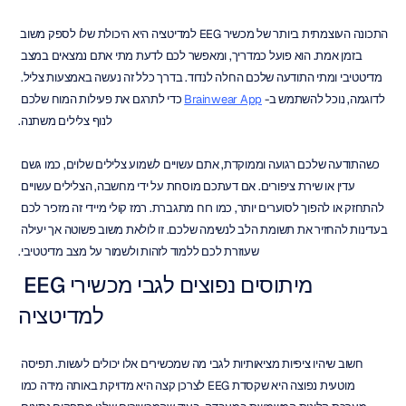
התכונה העוצמתית ביותר של מכשיר EEG למדיטציה היא היכולת שלו לספק משוב 
בזמן אמת. הוא פועל כמדריך, ומאפשר לכם לדעת מתי אתם נמצאים במצב 
מדיטטיבי ומתי התודעה שלכם החלה לנדוד. בדרך כלל זה נעשה באמצעות צליל. 
לדוגמה, נוכל להשתמש ב- 
Brainwear App
 כדי לתרגם את פעילות המוח שלכם 
לנוף צלילים משתנה.
כשהתודעה שלכם רגועה וממוקדת, אתם עשויים לשמוע צלילים שלוים, כמו גשם 
עדין או שירת ציפורים. אם דעתכם מוסחת על ידי מחשבה, הצלילים עשויים 
להתחזק או להפוך לסוערים יותר, כמו רוח מתגברת. רמז קולי מיידי זה מזכיר לכם 
בעדינות להחזיר את תשומת הלב לנשימה שלכם. זו לולאת משוב פשוטה אך יעילה 
שעוזרת לכם ללמוד לזהות ולשמור על מצב מדיטטיבי.
מיתוסים נפוצים לגבי מכשירי EEG 
למדיטציה
חשוב שיהיו ציפיות מציאותיות לגבי מה שמכשירים אלו יכולים לעשות. תפיסה 
מוטעית נפוצה היא שקסדת EEG לצרכן קצה היא מדויקת באותה מידה כמו 