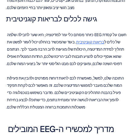
התבוננות מנותקת, הנתמך בנתונים אובייקטיביים, עוזר לכם לבנות חוסן ולטפח 
מצב רגשי יציב ומאוזן יותר בחיי היומיום שלכם.
גישה לכלים לבריאות קוגניטיבית
חשבו על קסדת EEG כיותר מסתם כלי עזר למדיטציה; היא שער לחבילה שלמה 
של כלים ל
בריאות קוגניטיבית
. בעוד שהמכשיר בהחלט יכול לעזור לפשט את 
תהליך למידת המדיטציה, היכולות שלו מגיעות לרוב הרבה מעבר לכך. הנתונים 
שהוא אוסף יכולים להציע תובנות לגבי הריכוז שלכם, החדות המנטלית ואפילו 
דפוסי השינה שלכם, ומעניקים לכם מבט הוליסטי יותר על ביצועי המוח שלכם.
התוכנה שלנו, למשל, מאפשרת לכם לראות דוחות מפורטים ולהבין את פעילות 
המוח שלכם מעבר למפגשי המדיטציה שלכם. זה מאפשר לכם לקחת תפקיד 
פעיל בהבנת התהליכים הקוגניטיביים שלכם. מדובר בשימוש בטכנולוגיה כדי 
להפוך את הבריאות לנגישה יותר ומונחית נתונים, כדי שתוכלו לבצע בחירות 
מושכלות התומכות ברווחה המנטלית הכללית שלכם.
מדריך למכשירי ה-EEG המובילים 