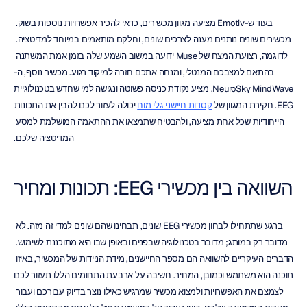
בעוד ש-Emotiv מציעה מגוון מכשירים, כדאי להכיר אפשרויות נוספות בשוק. 
מכשירים שונים נותנים מענה לצרכים שונים, וחלקם מותאמים במיוחד למדיטציה. 
לדוגמה, רצועת המצח של Muse ידועה במשוב השמע שלה בזמן אמת המשתנה 
בהתאם למצבכם המנטלי, ומנחה אתכם חזרה למיקוד רגוע. מכשיר נוסף, ה-
NeuroSky MindWave, מציע נקודת כניסה פשוטה ונגישה למי שחדש בטכנולוגיית 
EEG. חקירת המגוון של 
קסדות חיישני גלי מוח
 יכולה לעזור לכם להבין את התכונות 
הייחודיות שכל אחת מציעה, ולהבטיח שתמצאו את ההתאמה המושלמת למסע 
המדיטציה שלכם.
השוואה בין מכשירי EEG: תכונות ומחיר
ברגע שתתחילו לבחון מכשירי EEG שונים, תבחינו שהם שונים למדי זה מזה. לא 
מדובר רק במותג; מדובר בטכנולוגיה שבפנים ובאופן שבו היא מתוכננת לשימוש. 
הדברים העיקריים להשוואה הם מספר החיישנים, מידת הניידות של המכשיר, באיזו 
תוכנה הוא משתמש וכמובן, המחיר. חשיבה על ארבעת התחומים הללו תעזור לכם 
לצמצם את האפשרויות ולמצוא מכשיר שמרגיש כאילו נוצר בדיוק עבורכם ועבור 