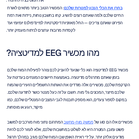
את המוטיבציה להתמיד.
בחרו את הכלי הנכון למטרות שלכם
: המכשיר הטוב ביותר מתאים לאורח 
החיים שלכם ולמה שאתם רוצים להשיג. קחו בחשבון נוחות, ניידות ואת רמת 
הפירוט שאתם צריכים — החל מאוזניות דיסקרטיות למיינדפולנס יומיומי ועד 
לקסדות מרובות ערוצים לניתוח מעמיק יותר.
מהו מכשיר EEG למדיטציה?
מכשיר EEG למדיטציה הוא כלי שנועד להעניק לכם צוהר לפעילות המוח שלכם 
בזמן שאתם מתרגלים מדיטציה. באמצעות חיישנים המונחים בעדינות על 
הקרקפת שלכם, מכשירים אלה מודדים את האותות החשמליים הזעירים שהמוח 
שלכם מייצר, המכונים גלי מוח. חשבו על זה כעל מנטר כושר לתודעה שלכם. 
במקום לספור צעדים, הוא מספק תובנות לגבי המצבים המנטליים שלכם, כמו 
מיקוד, רוגע או מוסחות.
מכשירים אלו הם סוג של 
ממשק מוח-מחשב
 המתרגם נתוני מוח מורכבים למשוב 
פשוט ומובן. המטרה היא לא לשלוט במחשבות שלכם, אלא לעזור לכם להיות 
מודעים אליהן יותר. על ידי ראיית האופן שבו המוח שלכם מגיב במהלך תרגול 