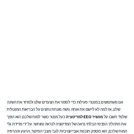
מדריך
לקונה
למכשירי
EEG
למדיטציה
Emotiv
עודכן
ב
1
בינו׳
2026
אנו משתמשים במנטרי פעילות כדי לספור את הצעדים שלנו ולמדוד את השינה 
שלנו, אז למה לא ליישם את אותה גישה מונחת נתונים על הבריאות המנטלית 
שלנו? חשבו על 
מכשיר EEG למדיטציה
 כעל מנטר כושר למוח שלכם. הוא הופך 
את התהליך הפנימי הבלתי נראה של המדיטציה לנראה ומוחשי. על ידי מדידת גלי 
המוח שלכם, הוא מספק תובנות אובייקטיביות לגבי מצבי המיקוד, הרוגע וההרפיה 