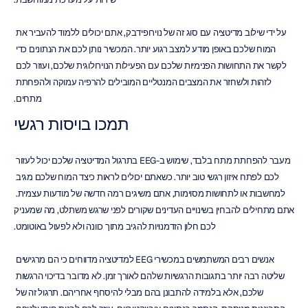
על ידי שילוב מדיטציה עם סוג זה של נוירופידבק, אתם יכולים ללמוד להעביר את 
המוח שלכם באופן מודע למצב רגוע יותר. המכשיר נותן לכם את הנתונים כדי 
לקשר את התחושות הפנימיות שלכם עם הפעילות הנוירולוגית שלכם, ועוזר לכם 
לזהות ולשחזר את המצבים המנטליים המובילים להרפיה עמוקה ולהפחתת 
מתחים.
תמכו בויסות רגשי
מעבר להפחתת מתח בלבד, שימוש ב-EEG בתרגול המדיטציה שלכם יכול לעזור 
לכם לפתח איזון רגשי טוב יותר. כשאתם יכולים לראות כיצד המוח שלכם מגיב 
למחשבות או לתחושות מסוימות, אתם משיגים רמה חדשה של מודעות עצמית. 
אתם מתחילים להבחין בשינויים העדינים שקורים לפני שרגש משתלט, מה שמעניק 
לכם חלון הזדמנויות להגיב מתוך כוונה ולא לפעול באוטומט.
אנשים רבים המשתמשים במכשירי EEG למדיטציה מדווחים כי הם מרגישים 
שליטה רבה יותר בתגובות הרגשיות שלהם לאורך זמן. לא מדובר בדיכוי הרגשות 
שלכם, אלא בלמידה להתבונן בהם מבלי להיסחף אחריהם. תרגול זה של 