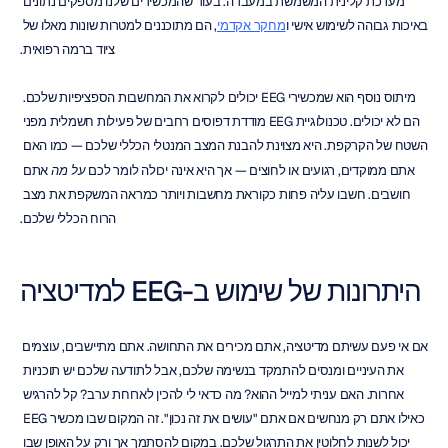
מערכת קלינית המשמשת במעבדה. בעוד שהמכשירים שלנו מספקים נתונים 
באיכות גבוהה לשימוש אישי ו
מחקר אקדמי
, הם מתוכננים למטרות שונות מאלו של 
ציוד ברמה רפואית.
מיתוס נוסף הוא שמכשירי EEG יכולים לקרוא את המחשבות הספציפיות שלכם. 
הם לא יכולים. טכנולוגיית EEG מודדת דפוסים רחבים של פעילות חשמלית מפני 
השטח של הקרקפת. היא מצוינת להבנת המצב המנטלי הכללי שלכם — כמו האם 
אתם ממוקדים, רגועים או לחוצים — אך היא אינה יכולה לומר לכם 
על מה
 אתם 
חושבים. חשבו עליה פחות כקוראת מחשבות ויותר כמראה המשקפת את מצב 
הרוח הכללי שלכם.
היתרונות של שימוש ב-EEG למדיטציה
אם אי פעם עשיתם מדיטציה, אתם מכירים את התחושה. אתם מתיישבים, עוצמים 
את העיניים ומנסים להתמקד בנשימה שלכם, אבל לתודעה שלכם יש תוכניות 
אחרות. האם עניתי למייל ההוא? מה כדאי לי להכין לארוחת ערב? קל להרגיש 
כאילו אתם רק מנחשים אם אתם "עושים את זה נכון". זה המקום שבו מכשיר EEG 
יכול לשנות לחלוטין את התרגול שלכם. במקום להסתמך אך ורק על האופן שבו 