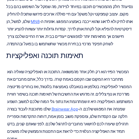
נסיעה? חלק מהמכשירים תוכננו במיוחד לניידות, מה שמקל על השימוש בהם בכל 
מקום. עיצוב קומפקטי וקל משקל עם חיי סוללה ארוכים פירושו שתוכלו להחליק 
אותו לתיק ולא לדאוג שהוא ייכבה באמצע המפגש. אוזניות ה-
MN8
 שלנו, למשל, הן 
דיסקרטיות להפליא וקל לקחת אותן לדרך. קסדות גדולות יותר עשויות להציע יותר 
חיישנים אך מתאימות יותר למפגשים ייעודיים בבית. אורח החיים שלכם צריך 
לשחק תפקיד מרכזי בבחירת מכשיר שתשתמשו בו בפועל ובהתמדה.
תאימות תוכנה ואפליקציות
המכשיר הפיזי הוא רק חלק אחד מהמשוואה. התוכנה או האפליקציה שאליה הוא 
מתחבר היא המקום שבו הקסם באמת קורה. בדרך כלל, אתם מחברים את 
המכשיר לאפליקציה בטלפון או בטאבלט באמצעות בלוטות', ואז בוחרים מדיטציה 
מודרכת או נוף צלילים. זה מדגיש את החשיבות של תאימות תוכנה בשיפור חוויית 
המשתמש. האפליקציה היא זו שמתרגמת את נתוני גלי המוח שלכם למשוב השמע 
שמנחה את המפגש שלכם. ה-
Brainwear App
 שלנו מתוכננת לעבוד בצורה 
חלקה עם הקסדות שלנו, ומספקת משוב בזמן אמת, דוחות התקדמות וספריית 
תרגילים שיעזרו לכם להישאר מחוברים לתרגול שלכם. לפני שאתם קונים, בדקו 
תמיד את האפליקציה הנלווית כדי לראות אם התכונות והממשק שלה מושכים 
אתכם.