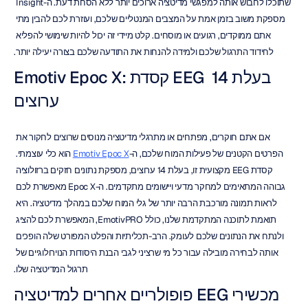
שתוכלו לחבוש אותה למפגשי מדיטציה ארוכים יותר ללא הסחת דעת. ה-Insight 
מספקת משוב בזמן אמת על המצבים המנטליים שלכם, ועוזרת לכם להבין מתי 
אתם ממוקדים, רגועים או מוסחים. קלט מיידי זה יכול להיות שימושי להפליא 
לחידוד התרגול שלכם ולמידה להנחות את התודעה שלכם בצורה יעילה יותר.
Emotiv Epoc X: קסדת EEG בעלת 14 
ערוצים
אם אתם חוקרים, מפתחים או מתרגלי מדיטציה מנוסים שרוצים לחקור את 
הפרטים הקטנים של פעילות המוח שלכם, ה-
Emotiv Epoc X
 הוא כלי עוצמתי. 
קסדת EEG מקצועית זו, בעלת 14 ערוצים, מספקת נתונים חזקים ברזולוציה 
גבוהה המתאימים למחקר מדעי ויישומים מתקדמים. ה-Epoc X מאפשרת לכם 
לראות תמונה מורכבת הרבה יותר של גלי המוח שלכם במהלך מדיטציה. היא 
תואמת לתוכנה המתקדמת שלנו, כולל EmotivPRO, המאפשרת לכם להציג 
ולנתח את הנתונים שלכם לעומק. הרב-תכליתיות והפלט המפורט שלה הופכים 
אותה לבחירה מובילה עבור כל מי שרציני לגבי הבנת היסודות הנוירולוגיים של 
תרגול המדיטציה שלו.
מכשירי EEG פופולריים אחרים למדיטציה