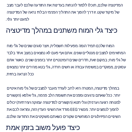
המדיטציה שלכם, תוכלו ללמוד להנחות בעדינות את התודעה שלכם לעבר מצב 
של מיקוד שקט. זו דרך להפוך את התהליך הפנימי הבלתי נראה של המדיטציה 
למעט יותר גלוי.
כיצד גלי המוח משתנים במהלך מדיטציה
המוח שלכם תמיד הומה מפעילות חשמלית, ויוצר סוגים שונים של גלי מוח 
המתאימים למצבים מנטליים שונים. אתם אף פעם לא נמצאים במצב אחד בלבד 
של גלי מוח; במקום זאת, תדרים שונים דומיננטיים יותר בזמנים שונים. כאשר אתם 
עסוקים, ממוקדים במשימת עבודה או חשים חרדה, גלי בטא מהירים יותר נמצאים 
ככל הנראה בחזית.
במהלך מדיטציה, המטרה היא לרוב לעודד מעבר למצבים של גלי מוח איטיים 
יותר. ככל שאתם נרגעים ומפנים את תשומת הלב פנימה, גלי אלפא (הקשורים 
למנוחה רגועה וערנית) וגלי תטא (הקשורים למדיטציה עמוקה ויצירתיות) יכולים 
להפוך לנפוצים יותר. מכשיר EEG מודד את השינוי העדין הזה, ומראה לכם את 
השינויים הפיזיולוגיים המוחשיים שקורים כשאתם משקיטים את התודעה שלכם.
כיצד פועל משוב בזמן אמת