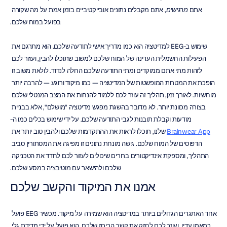
אתם 
מרגישים
, אתם מקבלים נתונים אובייקטיביים בזמן אמת על מה שקורה 
בפועל במוח שלכם.
שימוש ב-EEG למדיטציה הוא כמו מדריך אישי לתודעה שלכם. הוא מתרגם את 
הפעילות החשמלית העדינה של המוח שלכם למשוב שתוכלו להבין, ועוזר לכם 
לזהות מתי אתם ממוקדים ומתי התודעה שלכם החלה לנדוד. לולאת משוב זו 
הופכת את המטרות המופשטות של המדיטציה — כמו מיקוד ורוגע — להרבה יותר 
מוחשיות. לאורך זמן, תהליך זה עוזר לכם ללמוד להנחות את המצב המנטלי שלכם 
בצורה מכוונת יותר. לא מדובר בהשגת מפגש מדיטציה "מושלם", אלא בבניית 
מודעות וקבלת תובנות לגבי התודעה שלכם. על ידי שימוש בכלים כמו ה-
Brainwear App
 שלנו, תוכלו לראות את ההתקדמות שלכם ולהבין טוב יותר את 
הדפוסים של המוח שלכם. גישה מונחת נתונים זו מפיגה את המסתורין סביב 
התהליך, ומספקת אינדיקטורים ברורים שיכולים לעזור לכם לחדד את הטכניקה 
שלכם ולהישאר עם מוטיבציה במסע שלכם.
אמנו את המיקוד והקשב שלכם
אחד האתגרים הגדולים ביותר במדיטציה הוא שמירה על מיקוד. מכשיר EEG פועל 
כמאמן עדין, ועוזר לכם לחזק את קשב הריכוז שלכם. הוא פועל על ידי מדידת גלי 