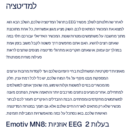
למדיטציה
לאחר שהחלטתם לשלב מכשיר EEG בתרגול המדיטציה שלכם, השלב הבא הוא 
למצוא את המכשיר המתאים לכם. השוק מציע מגוון אפשרויות, כל אחת מתוכננת 
מתוך מחשבה על משתמשים ומטרות שונות. המכשיר האידיאלי עבורכם תלוי במה 
שאתם רוצים להשיג. האם אתם מחפשים דרך פשוטה לקבל משוב בזמן אמת 
במהלך יום עמוס, או שאתם חוקרים או מתרגלי מדיטציה מנוסים שרוצים לראות 
פעילות מוחית מפורטת?
מאוזניות דיסקרטיות המשתלבות בחיי היומיום שלכם ועד לקסדות מרובות ערוצים 
המספקות מבט מקיף על גלי המוח שלכם, יש כלי לכל רמת עניין. חלק 
מהמכשירים בנויים לפשטות וקלות שימוש, מה שהופך אותם למושלמים 
למתחילים. אחרים מציעים נתונים מורכבים יותר והתאמה אישית, הנותנים מענה 
למשתמשים מתקדמים ומפתחים. הבנת ההבדלים העיקריים תעזור לכם לבחור 
מכשיר שלא רק מתאים לאורח החיים שלכם אלא גם תומך במטרות המדיטציה 
האישיות שלכם. בואו נסתכל על כמה מהאפשרויות המובילות הזמינות.
Emotiv MN8: אוזניות EEG בעלות 2 