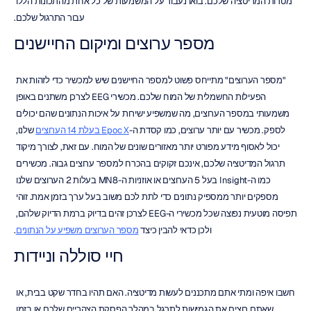
מטרות המדיטציה שלכם. בואו נעבור על המשמעות של כל אחת מהתכונות הללו 
עבור התרגול שלכם.
מספר ערוצים ומיקום החיישנים
"מספר הערוצים" מתייחס פשוט למספר החיישנים שיש למכשיר כדי לזהות את 
הפעילות החשמלית של המוח שלכם. מכשירי EEG לצרכן משתנים באופן 
משמעותי במספר הערוצים, מה שמשפיע ישירות על איכות הנתונים שהם יכולים 
לספק. מכשיר עם יותר ערוצים, כמו קסדת ה-
Epoc X בעלת 14 הערוצים
 שלנו, 
יכול לאסוף מידע מפורט יותר מאזורים שונים של המוח. עם זאת, לצורך מיקוד 
תרגול המדיטציה שלכם, אינכם זקוקים בהכרח למספר ערוצים גבוה. מכשירים 
כמו ה-Insight בעל 5 הערוצים או אוזניות ה-MN8 בעלות 2 הערוצים שלנו 
מספקים יותר ממספיק נתונים כדי לתת לכם משוב בעל ערך בזמן אמת. זוהי 
תפיסה מוטעית נפוצה שכל מכשירי ה-EEG לצרכן זהים בדיוק ברמת הדיוק שלהם, 
ולכן כדאי להבין כיצד 
מספר הערוצים משפיע על הנתונים
.
חיי סוללה וניידות
חשבו איפה ומתי אתם מתכננים לעשות מדיטציה. האם תהיו בחדר שקט בבית, או 
שאתם רוצים את הגמישות לתרגל במהלך הפסקת הצהריים שלכם או בזמן 