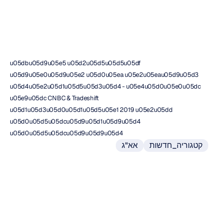
Emotiv
עודכן
ב
14
בינו׳
2020
u05dbu05d9u05e5 u05d2u05d5u05d5u05df 
u05d9u05e0u05d9u05e2 u05d0u05ea u05e2u05eau05d9u05d3 
u05d4u05e2u05d1u05d5u05d3u05d4 - u05e4u05d0u05e0u05dc 
u05e9u05dc CNBC & Tradeshift 
u05d1u05d3u05d0u05d1u05d5u05e1 2019 u05e2u05dd 
u05d0u05d5u05dcu05d9u05d1u05d9u05d4 
u05d0u05d5u05dcu05d9u05d9u05d4
קטגוריה_חדשות
אא"ג