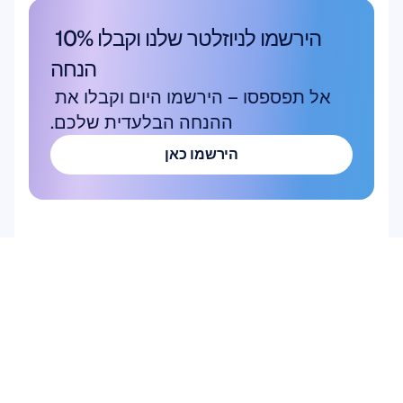
הירשמו לניוזלטר שלנו וקבלו 10% 
הנחה
אל תפספסו – הירשמו היום וקבלו את 
ההנחה הבלעדית שלכם.
הירשמו כאן
הירשמו כאן
מוצר
פתרונות
מחקר אקדמי
חומרה
Epoc X
מחקר משתמשים 
Flex 2 Saline
ומוצרים
Flex 2 Gel
ממשק מוח-מחשב (BCI)
Insight
בריאות המוח
MN8
Emotiv Play
אביזרים
תוכנה