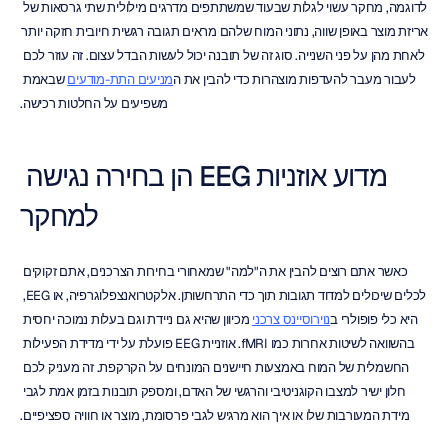
לדוגמה, מחקר עשוי לגלות שבעוד שמשתתפים מדרגים מילולית שתי גרסאות של 
אריזת מוצר באופן שווה, נתוני המוח שלהם מראים תגובה רגשית חיובית חזקה יותר 
לאחת מהן על פני השנייה. סוג זה של תובנה יכול לעשות הבדל עצום. זה עוזר לכם 
לעבור מעבר להעדפות מוצהרות כדי להבין את ה
מניעים התת-מודעים
 שבאמת 
משפיעים על החלטות רכישה.
מדוע אוזניות EEG הן בחירה נגישה 
למחקר
כאשר אתם רוצים להבין את ה"למה" שמאחורי בחירות הצרכנים, אתם זקוקים 
לכלים שיכולים למדוד תגובות תוך כדי התרחשותן. אלקטרואנצפלוגרפיה, או EEG, 
היא כלי פופולרי ב
נוירוסיינס צרכני
 מכיוון שהיא גם ניידת וגם בעלות נמוכה יחסית 
בהשוואה לשיטות אחרות כמו fMRI. אוזניית EEG פועלת על ידי מדידת הפעילות 
החשמלית של המוח באמצעות חיישנים המונחים על הקרקפת. זה מעניק לכם 
חלון ישיר למצבו הקוגניטיבי והרגשי של האדם, ומספק תובנות בזמן אמת לגבי 
מידת המעורבות שלו או איך הוא מרגיש לגבי פרסומת, מוצר או חוויה ספציפיים.