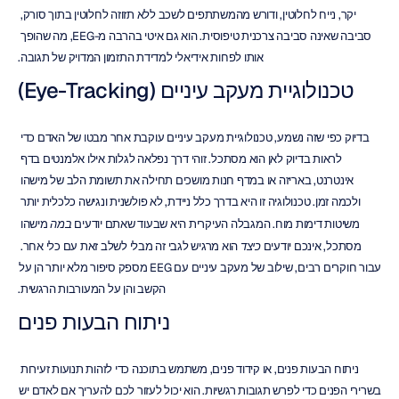
יקר, נייח לחלוטין, ודורש מהמשתתפים לשכב ללא תזוזה לחלוטין בתוך סורק, 
סביבה שאינה סביבה צרכנית טיפוסית. הוא גם איטי בהרבה מ-EEG, מה שהופך 
אותו לפחות אידיאלי למדידת התזמון המדויק של תגובה.
טכנולוגיית מעקב עיניים (Eye-Tracking)
בדיוק כפי שזה נשמע, טכנולוגיית מעקב עיניים עוקבת אחר מבטו של האדם כדי 
לראות בדיוק לאן הוא מסתכל. זוהי דרך נפלאה לגלות אילו אלמנטים בדף 
אינטרנט, באריזה או במדף חנות מושכים תחילה את תשומת הלב של מישהו 
ולכמה זמן. טכנולוגיה זו היא בדרך כלל ניידת, לא פולשנית ונגישה כלכלית יותר 
משיטות דימות מוח. המגבלה העיקרית היא שבעוד שאתם יודעים 
במה
 מישהו 
מסתכל, אינכם יודעים 
כיצד
 הוא מרגיש לגבי זה מבלי לשלב זאת עם כלי אחר. 
עבור חוקרים רבים, שילוב של מעקב עיניים עם EEG מספק סיפור מלא יותר הן על 
הקשב והן על המעורבות הרגשית.
ניתוח הבעות פנים
ניתוח הבעות פנים, או קידוד פנים, משתמש בתוכנה כדי לזהות תנועות זעירות 
בשרירי הפנים כדי לפרש תגובות רגשיות. הוא יכול לעזור לכם להעריך אם לאדם יש 