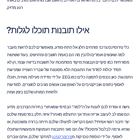
ומאפשר לכם לחבר בין מה שהאדם רואה לבין האופן שבו מוחו וגופו מגיבים באותו 
רגע מדויק.
אילו תובנות תוכלו לגלות?
כלי נוירוסיינס צרכני פותחים חלון אל התת-מודע, ומאפשרים לכם לראות מעבר 
למה שאנשים אומרים ולהבין מה הם באמת חושבים ומרגישים. בעוד ששיטות 
מסורתיות כמו סקרים וקבוצות מיקוד מסתמכות על תשובות בדיווח עצמי, הן לא 
תמיד יכולות למדוד את התגובות הלא מסוננות של שבריר השנייה שמניעות 
התנהגות. כאן נכנסים לתמונה כלים כמו EEG. על ידי מדידת פעילות מוחית, תוכלו 
לאסוף נתונים אובייקטיביים על האופן שבו אנשים מגיבים למוצרים, למודעות 
ולחוויות המותג שלכם בזמן אמת.
גישה זו עוזרת לכם לענות על ה"למה" הבסיסי שמאחורי בחירות הצרכנים. מדוע 
הם שמו לב לעיצוב אריזה אחד אך התעלמו מאחר? איזה חלק בפרסומת שלכם 
יצר חיבור רגשי אמיתי? האם הקריאה לפעולה שלכם הייתה ברורה ומשכנעת, או 
שהיא גרמה לבלבול ותסכול? אלו הם סוגי התובנות העמוקות והמעשיות שתוכלו 
לאסוף. על ידי הוספת טכניקות מ
נוירומרקטינג
 למחקר שלכם, אתם עוברים 