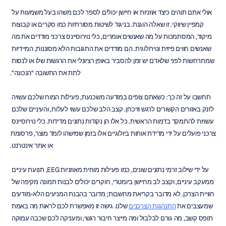
אולי אתם תוהים כיצד אוזניות או חיישן יכולים לספר לכם משהו בעל משמעות על 
קמפיין שיווקי. זו שאלה הוגנת. בניגוד לשיטות מסורתיות כמו סקרים או קבוצות 
מיקוד, המסתמכות על מה שאנשים אומרים, כלי נוירוסיינס צרכני מודדים את מה 
שאנשים חווים פיזית ונוירולוגית. הם מודדים את התגובות הלא מסוננות, המיידיות 
שמתרחשות לפני שלאדם יש זמן להסביר באופן רציונלי את הרגשות שלו או לנסות 
לתת את התשובה "הנכונה".
תחשבו על זה כך: כשאתם צופים במודעה משכנעת, פעילות המוח שלכם עשויה 
לזנק באזורים הקשורים לרגש וזיכרון. קצב הלב שלכם עשוי לעלות, והעיניים שלכם 
עשויות להתמקד בדמות הראשית. כל אלו הן נקודות נתונים מדידות. כלי נוירוסיינס 
צרכני פועלים על ידי מדידת אותות ביולוגיים אלו בזמן שמישהו לומד מוצר, פרסומת 
או אתר אינטרנט.
על ידי שילוב זרמי נתונים שונים, כמו פעילות מוחית מאוזניות EEG, תנועת עיניים 
ממעקב עיניים, וקצב לב מחיישן ביומטרי, חוקרים יכולים לבנות תמונה מקיפה של 
חוויית הצרכן. לא מדובר בקריאת מחשבות; מדובר בהבנת המניעים הלא-מודעים 
שמעצבים את 
התנהגות הצרכנים
 שלנו. גישה זו מאפשרת לכם לראות מה באמת 
תופס קשב, מה גורם לבלבול ומה מייצר חיבור רגשי, ומעניקה לכם שכבה עמוקה 