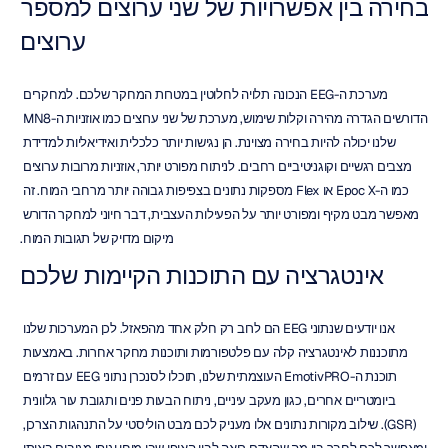
בחירה בין אפשרויות של שני ערוצים למספר 
ערוצים
מערכת ה-EEG הנכונה תלויה לחלוטין במטרות המחקר שלכם. למחקרים 
הדורשים הגדרה מהירה וקלות שימוש, מערכת של שני ערוצים כמו אוזניות ה-MN8 
שלנו יכולה להיות בחירה מצוינת. הן נגישות יותר כלכלית ואידיאליות למדידת 
מצבים רגשיים וקוגניטיביים רחבים. לניתוח מפורט יותר, אוזניות מרובות ערוצים 
כמו ה-Epoc X או Flex מספקות נתונים בצפיפות גבוהה יותר מרחבי המוח. זה 
מאפשר מבט מקיף ומפורט יותר על הפעילות העצבית, דבר חיוני למחקר הדורש 
מיקום מדויק של תגובות המוח.
אינטגרציה עם התוכנות הקיימות שלכם
אנו יודעים שנתוני EEG הם לרוב רק חלק אחד מהפאזל. לכן המערכות שלנו 
מתוכננות לאינטגרציה קלה עם פלטפורמות ותוכנות מחקר אחרות. באמצעות 
תוכנת ה-EmotivPRO העוצמתית שלנו, תוכלו לסנכרן נתוני EEG עם זרמים 
ביומטריים אחרים, כגון מעקב עיניים, ניתוח הבעות פנים ותגובת עור גלוונית 
(GSR). שילוב מקורות נתונים אלו מעניק לכם מבט הוליסטי על התנהגות הצרכן, 