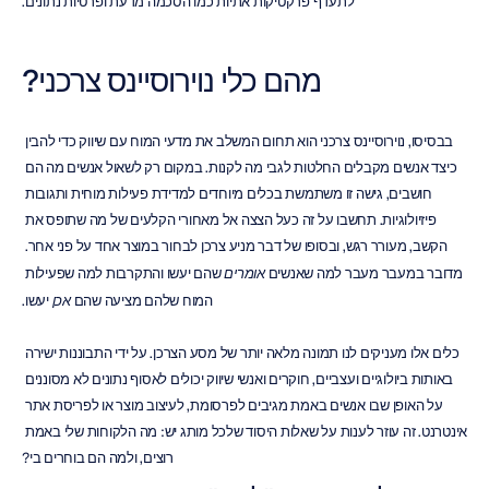
לתעדף פרקטיקות אתיות כמו הסכמה מדעת ופרטיות נתונים.
מהם כלי נוירוסיינס צרכני?
בבסיסו, נוירוסיינס צרכני הוא תחום המשלב את מדעי המוח עם שיווק כדי להבין 
כיצד אנשים מקבלים החלטות לגבי מה לקנות. במקום רק לשאול אנשים מה הם 
חושבים, גישה זו משתמשת בכלים מיוחדים למדידת פעילות מוחית ותגובות 
פיזיולוגיות. תחשבו על זה כעל הצצה אל מאחורי הקלעים של מה שתופס את 
הקשב, מעורר רגש, ובסופו של דבר מניע צרכן לבחור במוצר אחד על פני אחר. 
מדובר במעבר מעבר למה שאנשים 
אומרים
 שהם יעשו והתקרבות למה שפעילות 
המוח שלהם מציעה שהם 
אכן
 יעשו.
כלים אלו מעניקים לנו תמונה מלאה יותר של מסע הצרכן. על ידי התבוננות ישירה 
באותות ביולוגיים ועצביים, חוקרים ואנשי שיווק יכולים לאסוף נתונים לא מסוננים 
על האופן שבו אנשים באמת מגיבים לפרסומת, לעיצוב מוצר או לפריסת אתר 
אינטרנט. זה עוזר לענות על שאלות היסוד שלכל מותג יש: מה הלקוחות שלי באמת 
רוצים, ולמה הם בוחרים בי?