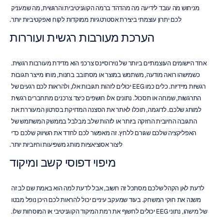
מניחוש מה עובד לידיעה מה מהדהד ברמה הקוגניטיבית והרגשית, מה שמעניק 
לכם יתרון עוצמתי ביצירת אסטרטגיות ממוקדות לקוח ואפקטיביות יותר.
הערכת מעורבות רגשית ועוררות
אחד היישומים העוצמתיים ביותר של נוירוסיינס צרכני הוא מדידת מעורבות רגשית. 
כשמישהו רואה מודעה, משתמש במוצר או מסתובב בחנות, מוחו מייצר תגובות 
רגשיות מיידיות. כלים כמו EEG יכולים לזהות תגובות אלו, ולהראות לכם רגעים של 
התרגשות, שמחה או תסכול. נתונים אלו חושפים כיצד צרכנים מתחברים רגשית 
למותג שלכם. לדוגמה, תוכלו לאתר את הסצנה המדויקת בסרטון המעוררת את 
התגובה החיובית החזקה ביותר או לזהות שלב מבלבל בממשק המשתמש של 
האפליקציה שלכם שגורם ללחץ. זה מאפשר לכם לחדד את השיווק שלכם כדי 
ליצור אסוציאציות מותג משפיעות וחיוביות יותר.
מיפוי דפוסי קשב ומיקוד
לדעת לאן הקהל שלכם מסתכל זה חשוב, אבל לדעת למה הוא באמת שם לב זה 
משנה את חוקי המשחק. בעוד שמעקב עיניים יכול להראות לכם היכן נופל מבטו 
של מישהו, נתוני EEG יכולים לחשוף את רמת המיקוד הקוגניטיבי או המוסחות שלו. 