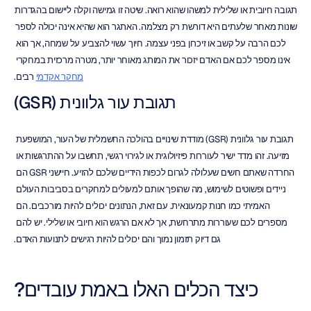
תגובה חיובית או שלילית למשהו שהוא רואה. שיטה זו גמישה וקלה ליישום בהגדרות 
שונות מאחר שלעתים היא דורשת רק מצלמה. האתגר הוא שהיא אינה יכולה לספר 
לכם הרבה על קשב או זיכרון בפני עצמה. חיוך עשוי להצביע על שמחה, אך הוא 
אינו מספר לכם אם האדם יזכור את המותג מאוחר יותר, מטרה מרכזית במחקרי 
מחקר אקדמי
 רבים.
תגובת עור גלוונית (GSR)
תגובת עור גלוונית (GSR) מודדת שינויים בהולכה החשמלית של העור, המושפעת 
מזיעה. זהו מדד ישיר לעוררות פיזיולוגית או לגירוי רגשי, תחשבו על ההתרגשות או 
החרדה שאתם חשים שעלולה לגרום לכפות הידיים שלכם להזיע. חיישני GSR הם 
ניידים ופשוטים לשימוש, מה שהופך אותם למעולים למחקרים בסביבות העולם 
האמיתי כמו חנות קמעונאית. עם זאת, הנתונים יכולים להיות מורכבים. הם 
מספרים לכם שעוררות מתרחשת, אך לא אם הרגש הוא חיובי או שלילי. יש להם 
גם דיוק תזמון נמוך והם יכולים להיות רגישים לתנועות האדם.
כיצד הכלים האלו באמת עובדים?