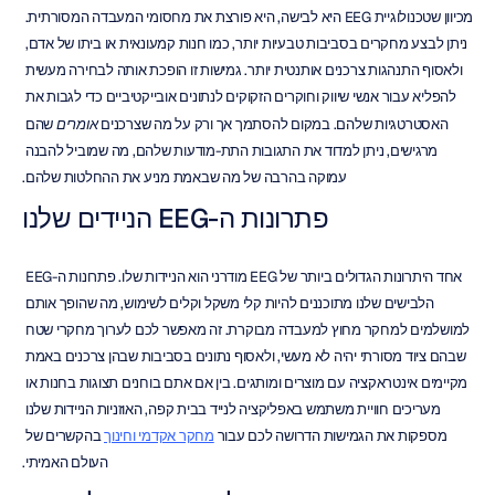
מכיוון שטכנולוגיית EEG היא לבישה, היא פורצת את מחסומי המעבדה המסורתית. 
ניתן לבצע מחקרים בסביבות טבעיות יותר, כמו חנות קמעונאית או ביתו של אדם, 
ולאסוף התנהגות צרכנים אותנטית יותר. גמישות זו הופכת אותה לבחירה מעשית 
להפליא עבור אנשי שיווק וחוקרים הזקוקים לנתונים אובייקטיביים כדי לגבות את 
האסטרטגיות שלהם. במקום להסתמך אך ורק על מה שצרכנים 
אומרים
 שהם 
מרגישים, ניתן למדוד את התגובות התת-מודעות שלהם, מה שמוביל להבנה 
עמוקה בהרבה של מה שבאמת מניע את ההחלטות שלהם.
פתרונות ה-EEG הניידים שלנו
אחד היתרונות הגדולים ביותר של EEG מודרני הוא הניידות שלו. פתרונות ה-EEG 
הלבישים שלנו מתוכננים להיות קלי משקל וקלים לשימוש, מה שהופך אותם 
למושלמים למחקר מחוץ למעבדה מבוקרת. זה מאפשר לכם לערוך מחקרי שטח 
שבהם ציוד מסורתי יהיה לא מעשי, ולאסוף נתונים בסביבות שבהן צרכנים באמת 
מקיימים אינטראקציה עם מוצרים ומותגים. בין אם אתם בוחנים תצוגות בחנות או 
מעריכים חוויית משתמש באפליקציה לנייד בבית קפה, האוזניות הניידות שלנו 
מספקות את הגמישות הדרושה לכם עבור 
מחקר אקדמי וחינוך
 בהקשרים של 
העולם האמיתי.