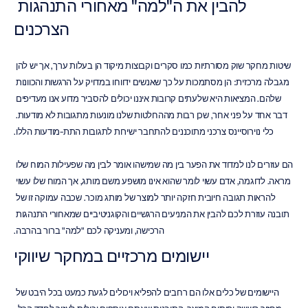
להבין את ה"למה" מאחורי התנהגות 
הצרכנים
שיטות מחקר שוק מסורתיות כמו סקרים וקבוצות מיקוד הן בעלות ערך, אך יש להן 
מגבלה מרכזית: הן מסתמכות על כך שאנשים ידווחו במדויק על הרגשות והכוונות 
שלהם. המציאות היא שלעתים קרובות איננו יכולים להסביר מדוע אנו מעדיפים 
דבר אחד על פני אחר, שכן רבות מההחלטות שלנו מונעות מתגובות לא מודעות. 
כלי נוירוסיינס צרכני מתוכננים להתחבר ישירות לתגובות התת-מודעות הללו.
הם עוזרים לנו למדוד את הפער בין מה שמישהו אומר לבין מה שפעילות המוח שלו 
מראה. לדוגמה, אדם עשוי לומר שהוא אינו מושפע משם מותג, אך המוח שלו עשוי 
להראות תגובה חיובית חזקה יותר למוצר של מותג מוכר. שכבה עמוקה זו של 
תובנה עוזרת לכם להבין את המניעים הרגשיים והקוגניטיביים שמאחורי התנהגות 
הרכישה, ומעניקה לכם "למה" ברור בהרבה.
יישומים מרכזיים במחקר שיווקי
היישומים של כלים אלו הם רחבים להפליא ויכולים לגעת כמעט בכל היבט של 