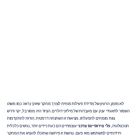
הסבר
על
5
כלי
מפתח
בנוירומדע
צרכני
Emotiv
עודכן
ב
25
בדצמ׳
2025
לא מזמן, הרעיון של מדידת פעילות מוחית לצורך מחקר שיווקי נראה כמו משהו 
השמור לתאגידי ענק עם מעבדות של מיליוני דולרים. הציוד היה מסורבל, יקר ודרש 
צוות מומחים להפעלתו. מציאות זו השתנתה דרמטית. הודות להתקדמות 
הטכנולוגיה, 
כלי נוירוסיינס צרכני
 עוצמתיים הם כעת ניידים יותר, נגישים כלכלית 
וידידותיים למשתמש מאי פעם. נגישות זו פירושה שתוכלו להוציא את המחקר 