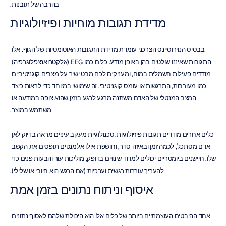
בהרבה של תובנות.
מדידת תגובות מוחיות ופיזיולוגיות
בבסיס הנוירוסיינס הצרכני עומדת מדידת התגובות האוטומטיות של הגוף. אלו 
התגובות שאיננו שולטים בהן באופן מודע. כלים כמו EEG (אלקטרואנצפלוגרפיה) 
מודדים פעילות חשמלית במוח, ומעניקים לכם מבט ישיר על מצבים קוגניטיביים 
כמו מעורבות, התרגשות או עומס קוגניטיבי. זה שימושי במיוחד כדי לראות כיצד 
המצב המנטלי של האדם משתנה מרגע לרגע בזמן שהוא צופה במודעה או 
משתמש במוצר.
כלים אחרים מודדים תגובות פיזיולוגיות. טכנולוגיית מעקב עיניים מראה בדיוק לאן 
אדם מסתכל, לכמה זמן ובאיזה סדר, וחושפת אילו אלמנטים תופסים את הקשב 
שלו. חיישנים ביומטריים יכולים למדוד שינויים בדופק, מוליכות עור והבעות פנים כדי 
להעריך עוררות רגשית וערכיות (אם הרגש הוא חיובי או שלילי).
איסוף וניתוח נתונים בזמן אמת
אחד ההיבטים העוצמתיים ביותר של כלים אלו הוא היכולת שלהם לאסוף נתונים 