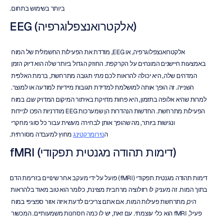
ביותר בשימוש בתחום.
EEG (אלקטרואנצפלוגרפיה)
אלקטרואנצפלוגרפיה, או EEG, מודדת את הפעילות החשמלית של המוח 
באמצעות חיישנים המונחים על הקרקפת. החוזק הגדול ביותר שלה הוא דיוק הזמן 
המדהים שלה, היא יכולה להראות לכם 
מתי
 תגובה מתרחשת, ברמת האלפית 
השנייה. זה הופך אותה למושלמת למדידת תגובות מיידיות למודעה או למוצר. 
למרות שהיא אלופה בתזמון, היא פחות מדויקת באיתור המיקום המדויק 
שבו
 במוח 
הפעילות מתרחשת. החדשות הנהדרות הן שמערכות EEG מודרניות הפכו לניידות 
ונגישות ביותר, מה שהופך אותן לבחירה מעשית עבור כל סוגי מחקרי 
ה
נוירומרקטינג
 מחוץ למעבדה מסורתית.
fMRI (דימות תהודה מגנטית תפקודי)
דימות תהודה מגנטית תפקודי (fMRI) פועל על ידי מעקב אחר שינויים בזרימת הדם 
בתוך המוח. זה מעניק לו רזולוציה מרחבית מצוינת, כלומר הוא טוב מאוד בלהראות 
היכן
 מתרחשת פעילות המוח. אם אתם צריכים לדעת איזה אזור ספציפי במוח 
פעיל, fMRI הוא כלי עוצמתי. עם זאת, יש לו כמה חסרונות משמעותיים. המכשור 