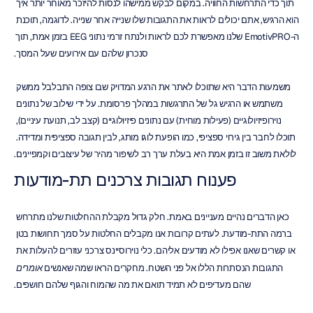
תוך כדי התרחשות החוויה. במקום לבקש ממישהו לנסות להיזכר מאוחר יותר איך 
הוא הרגיש, אתם יכולים לראות את התגובות שלו שנייה אחר שנייה. לדוגמה, תוכנת 
ה-EmotivPRO שלנו מאפשרת לכם לראות ולנתח זרמי נתוני EEG בזמן אמת, תוך 
סנכרון שלהם עם אירועים שעל המסך.
משמעות הדבר היא שתוכלו לאתר את הרגע המדויק שבו צופה התבלבל ממשק 
משתמש או הרגיש גל של התרגשות במהלך פרסומת. על ידי שילוב של נתונים 
נוירופיזיולוגיים (פעילות מוחית) עם נתונים פיזיולוגיים (קצב לב, תנועת עיניים), 
תוכלו לחבר בין גירוי ספציפי, כמו הופעת לוגו מותג, לבין תגובה ספציפית ומדידה. 
לולאת משוב זו בזמן אמת היא בעלת ערך רב לשיפור מהיר של עיצובים וקמפיינים.
פענוח תגובות צרכנים תת-מודעות
כאן הדברים נהיים מעניינים באמת. חלק גדול מקבלת ההחלטות שלנו מתרחש 
ברמה התת-מודעת. לעתים קרובות אנו מקבלים החלטות על סמך תחושות בטן 
או קשרים שאנו אפילו לא מודעים אליהם. כלי נוירוסיינס צרכני עוזרים להעלות את 
התגובות הנסתרות הללו אל פני השטח. מחקרים הראו שמה שאנשים 
אומרים
שהם מעדיפים לא תמיד תואם את מה שהמוח והגוף שלהם חושפים.