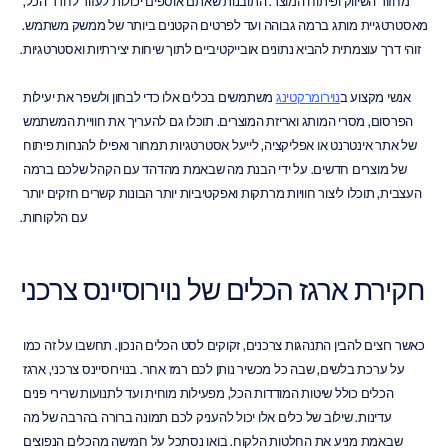
מחזור השיווק ופיתוח המוצר. התובנות שאתם אוספים יכולות לעזור לחדד הכל, 
מאסטרטגיית מותג ברמה גבוהה ועד לפרטים הקטנים ביותר של ממשק משתמש. 
זוהי דרך עוצמתית להביא נתונים אובייקטיביים לתוך שיחות יצירתיות ואסטרטגיות.
אנשי מקצוע ב
נוירומרקטינג
 משתמשים בכלים אלו כדי לבחון ולשפר את יעילות 
הפרסום, מסרי המותג ואריזת המוצרים. תוכלו גם להעריך את חוויית המשתמש 
של אתר אינטרנט או אפליקציה, לייעל אסטרטגיות תמחור ואפילו להנחות פיתוח 
של מוצרים חדשים. על ידי הבנת מה שבאמת מהדהד עם הקהל שלכם ברמה 
העצבית, תוכלו ליצור חוויות מרתקות ואפקטיביות יותר הבונות קשרים חזקים יותר 
עם הלקוחות.
חקירת ארגז הכלים של נוירוסיינס צרכני
כאשר רוצים להבין התנהגות צרכנים, זקוקים לסט הכלים הנכון. תחשבו על זה כמו 
על ערכת בלשים, שבה כל מכשיר נותן לכם רמז אחר. בנוירוסיינס צרכני, ארגז 
הכלים כולל שיטות המודדות הכל, מפעילות מוחית ועד לתנועות שרירי פנים 
עדינות. שילוב של כלים אלו יכול להעניק לכם תמונה ברורה בהרבה של מה 
שבאמת מניע את החלטות הלקוח. בואו נסתכל על חמישה מהכלים הנפוצים 