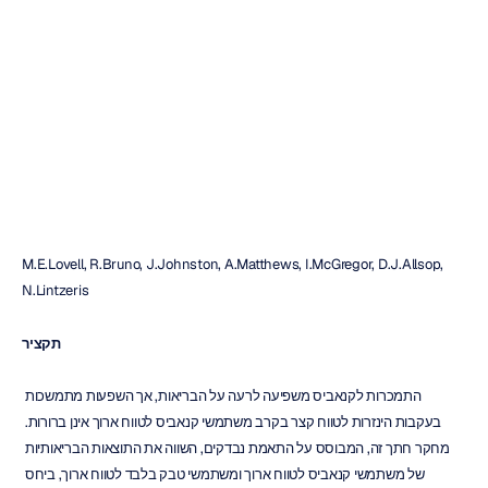
משתמשי
קנאביס
וטבק
לטווח
ארוך
מאבריק
נויין
עודכן
ב
26
במרץ
2018
M.E.Lovell, R.Bruno, J.Johnston, A.Matthews, I.McGregor, D.J.Allsop, 
N.Lintzeris
תקציר
התמכרות לקנאביס משפיעה לרעה על הבריאות, אך השפעות מתמשכות 
בעקבות הינזרות לטווח קצר בקרב משתמשי קנאביס לטווח ארוך אינן ברורות. 
מחקר חתך זה, המבוסס על התאמת נבדקים, השווה את התוצאות הבריאותיות 
של משתמשי קנאביס לטווח ארוך ומשתמשי טבק בלבד לטווח ארוך, ביחס 