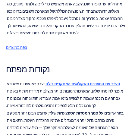
מתחילתו ועד סופו. התוכנה שבה אתה משתמש כדי לרכוש ולנתח נתונים, סוג 
האלקטרודות שתבחר והשימושיות הכוללת של המערכת חשובים בדיוק כמו 
החומרה עצמה. במדריך זה, נסתכל מעבר למפרט הטכני ונחקור כיצד רכיבים 
אלה עובדים יחד כדי ליצור תהליך עבודה מחקרי חלק ורב-עוצמה, המאפשר לך 
לעבור מאיסוף נתונים לתובנות מעשיות ביעילות.
צפה במוצרים
נקודות מפתח
הערך את המערכת האקולוגית המחקרית כולה
: ערכן של אוזניות משתרע 
מעבר לחומרה שלהן. המערכות הטובות ביותר משלבות מדידת אותות באיכות 
גבוהה עם תוכנה עוצמתית לצפייה בזמן אמת, עיבוד אותות וניתוח, ומעניקות 
לך ארגז כלים מלא להפיכת נתונים גולמיים לתובנות אמינות.
בחר ערוצים על סמך המטרות הספציפיות שלך
: ערוצים רבים יותר מספקים 
פירוט מרחבי גדול יותר אך מגדילים את זמן ההגדרה והעלות. התאם את 
מספר הערוצים של האוזניות לשאלת המחקר שלך — מ-2 ערוצים למדדים 
בסיסיים ועד ל-+32 למיפוי מוח מקיף — כדי להבטיח שאתה אוסף את 