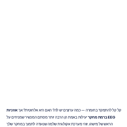
המדריך
האולטימטיבי
לקסדות
EEG
ברמת
מחקר
Emotiv
עודכן
ב
12
בינו׳
2026
קל קל להתמקד בחומרה — כמה ערוצים יש לה? האם היא אלחוטית? אך 
אוזניות 
EEG ברמת מחקר
 יעילות באמת הן הרבה יותר מסתם המכשיר שמניחים על 
הראש של מישהו. זוהי מערכת אקולוגית שלמה שנועדה לתמוך במחקר שלך 