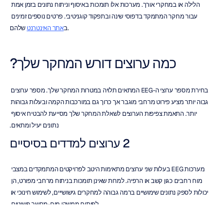
הלילה או במחקרי אורך. מערכות אלו תומכות באיסוף וניתוח נתונים בזמן אמת 
עבור מחקר המתמקד בדפוסי שינה ובתפקוד קוגניטיבי. פרטים נוספים זמינים 
 שלהם.
ב
אתר האינטרנט
כמה ערוצים דורש המחקר שלך?
בחירת מספר ערוצי ה-EEG המתאים תלויה במטרות המחקר שלך. מספר ערוצים 
גבוה יותר מציע פירוט מרחבי מוגבר אך כרוך גם במורכבות הקמה ובעלות גבוהות 
יותר. התאמת צפיפות הערוצים לשאלת המחקר שלך מסייעת להבטיח איסוף 
נתונים יעיל ומתאים.
2 ערוצים למדדים בסיסיים
מערכות EEG בעלות שני ערוצים מתאימות היטב לפרויקטים המתמקדים במצבי 
מוח רחבים כגון קשב או הרפיה. למרות שאינן תומכות בניתוח מרחבי מפורט, הן 
יכולות לספק נתונים שימושיים ברמה גבוהה למחקרים גישושייים, לשימוש חינוכי או 
לפיתוח ממשקי מוח-מחשב פשוטים.