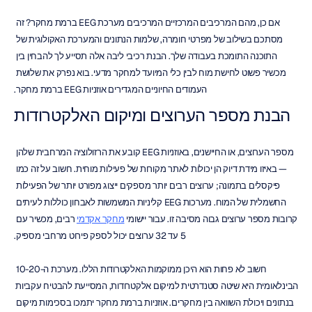
אם כן, מהם המרכיבים המרכזיים המרכיבים מערכת EEG ברמת מחקר? זה 
מסתכם בשילוב של מפרטי חומרה, שלמות הנתונים והמערכת האקולוגית של 
התוכנה התומכת בעבודה שלך. הבנת רכיבי ליבה אלה תסייע לך להבחין בין 
מכשיר פשוט לחישת מוח לבין כלי המיועד למחקר מדעי. בוא נפרק את שלושת 
העמודים החיוניים המגדירים אוזניות EEG ברמת מחקר.
הבנת מספר הערוצים ומיקום האלקטרודות
מספר הערוצים, או החיישנים, באוזניות EEG קובע את הרזולוציה המרחבית שלהן 
— באיזו מידת דיוק הן יכולות לאתר מקורות של פעילות מוחית. חשוב על זה כמו 
פיקסלים בתמונה; ערוצים רבים יותר מספקים ייצוג מפורט יותר של הפעילות 
החשמלית של המוח. מערכות EEG קליניות המשמשות לאבחון כוללות לעיתים 
קרובות מספר ערוצים גבוה מסיבה זו. עבור יישומי 
מחקר אקדמי
 רבים, מכשיר עם 
5 עד 32 ערוצים יכול לספק פירוט מרחבי מספיק.
חשוב לא פחות הוא היכן ממוקמות האלקטרודות הללו. מערכת ה-10-20 
הבינלאומית היא שיטה סטנדרטית למיקום אלקטרודות, המסייעת להבטיח עקביות 
בנתונים ויכולת השוואה בין מחקרים. אוזניות ברמת מחקר יתמכו בסכימות מיקום 