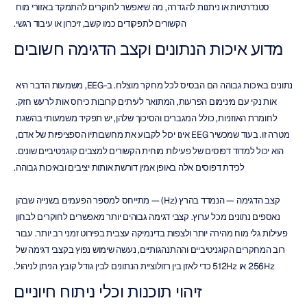
סטנדרטיות או ניתנות להגדרה, מה שיאפשר לחוקרים להתמקד באזורי מוח 
הקשורים לתפקודים כמו קשב, זיכרון או עיבוד רגשי.
מדוע איכות הנתונים וקצב הדגימה חשובים
נתונים באיכות גבוהה הם הבסיס לכל מחקר מוצלח. ב-EEG, משמעות הדבר היא 
אות נקי עם מינימום הפרעות, המתואר לעיתים קרובות כיחס אות לרעש חזק. 
לחומרת האוזניות, כולל המגברים והסיכוך שלהן, יש תפקיד משמעותי בהשגת 
מטרה זו. בעוד שמכשיר EEG אינו יכול לקבוע את מחשבותיו הספציפיות של אדם, 
הוא יכול למדוד דפוסים של פעילות מוחית הקשורים למצבים קוגניטיביים שונים. 
לכידת דפוסים אלה באופן אמין דורשת אותות יציבים ובאיכות גבוהה.
קצב הדגימה — הנמדד בהרץ (Hz) — מתייחס למספר הפעמים בשנייה שבהן 
נאספים נתונים מכל ערוץ. קצבי דגימה גבוהים יותר מאפשרים לחוקרים לבחון 
פעילות גלי מוח מהירה יותר ולצפות בדינמיקה עצבית בפירוט זמני רב יותר. עבור 
רוב המחקרים הקוגניטיביים וההתנהגותיים, נעשה שימוש נפוץ בקצבי דגימה של 
256Hz או 512Hz כדי לאזן בין רזולוציית הנתונים לבין גודל קובץ הניתן לניהול.
זיהוי תוכנות וכלי ניתוח חיוניים