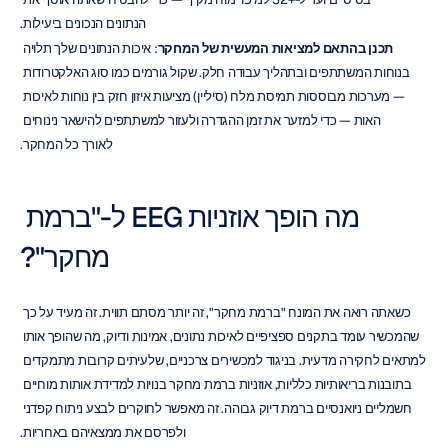
הנתונים הנכונים ביעילות.
תכנן בהתאם למציאות המעשית של המחקר
: איכות הנתונים שלך תלויה 
בנוחות המשתתפים ובתהליך עבודה חלק. שקול גורמים כמו סוג האלקטרודות 
— מערכות מבוססות תמיסת מלח (סיליין) מציעות איזון חזק בין נוחות לאיכות 
האות — כדי למזער את זמן ההגדרה ולעזור למשתתפים להישאר נינוחים 
לאורך כל המחקר.
מה הופך אוזניות EEG ל-"ברמת 
מחקר"?
כשאתה רואה את המונח "ברמת מחקר", זה יותר מסתם תווית. זה מעיד על כך 
שהמכשיר עומד בתקנים ספציפיים לאיכות נתונים, אמינות ודיוק, מה שהופך אותו 
למתאים לחקירה מדעית. בניגוד למכשירים צרכניים, שלעיתים קרובות מתמקדים 
בתובנות בריאותיות כלליות, אוזניות ברמת מחקר בנויות למדידת אותות מוחיים 
חשמליים ניואנסיים ברמת דיוק גבוהה. זה מאפשר לחוקרים לבצע ניתוח קפדני 
ולפרסם את ממצאיהם באחריות.