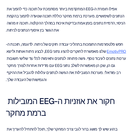
אפילו חומרת ה-EEG המתקדמת ביותר מסתמכת על תוכנה כדי להפוך את 
הנתונים לשימושיים. מערכת ברמת מחקר כוללת תוכנה שנועדה לתמוך בהקמת 
הניסוי, הדמיית נתונים בזמן אמת ובדיקות איכות במהלך ההקלטה. תוכנה זו מהווה 
את הגשר בין איסוף הנתונים לניתוח.
חפש פלטפורמות התומכות בתהליכי עבודה חזקים של ניתוח. לדוגמה, תוכנת ה-
EmotivPRO
 שלנו מאפשרת לחוקרים להציג נתוני EEG, לבצע ניתוח אותות ולייצא 
ערכות נתונים לעיבוד נוסף. גישה פתוחה לנתונים ותאימות לכלי צד שלישי חשובות 
גם הן, שכן הן מאפשרות לשלב נתוני EEG עם מדידות אחרות לצורך מחקר 
רב-מודאלי. מערכות המגבילות את הגישה לנתונים עלולות להגביל את ההיקף 
והגמישות של העבודה שלך.
חקור את אוזניות ה-EEG המובילות 
ברמת מחקר
ברגע שיש לך מושג ברור לגבי צרכי המחקר שלך, תוכל להתחיל להעריך את 