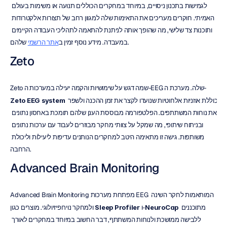
לגמישות בתכנון ניסויים, במיוחד במחקרים הכוללים תנועה או משימות בעולם 
האמיתי. חוקרים מעריכים את התאימות שלה למגוון רחב של תצורות אלקטרודות 
ותוכנות צד שלישי, מה שהופך אותה לניתנת להתאמה לתהליכי העבודה הקיימים 
 שלהם.
במעבדה. מידע נוסף זמין ב
אתר הרשמי
Zeto
Zeto שמה דגש על שימושיות והקמה יעילה במערכות ה-EEG שלה. מערכת ה-
 כוללת אוזניות אלחוטיות שנועדו לקצר את זמן ההכנה ולשפר 
Zeto EEG system
את נוחות המשתתפים. הפלטפורמה מבוססת הענן שלהם תומכת באחסון נתונים 
ובניתוח שיתופי, מה שמקל על צוותי מחקר מבוזרים לעבוד עם ערכות נתונים 
משותפות. גישה זו מתאימה היטב למחקרים הנותנים עדיפות ליעילות וליכולת 
הרחבה.
Advanced Brain Monitoring
Advanced Brain Monitoring מפתחת מערכות EEG המותאמות לחקר השינה 
 מתוכננים 
NeuroCap
 ו-
Sleep Profiler
ולמחקר נוירופיזיולוגי. מוצרים כגון 
ללבישה ממושכת ולנוחות המשתתף, דבר החשוב במיוחד במחקרים לאורך 