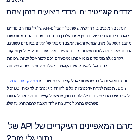
קוגניטיביים.
מדדים קוגניטיביים ומדדי ביצועים בזמן אמת
הנתונים המוכנים ביותר לשימוש שתוכלו לקבל מ-API של גלי מוח הם מדדים 
קוגניטיביים ומדדי ביצועים בזמן אמת. אלו הן תובנות ברמה גבוהה, המתורגמות 
מתבניות של גלי מוח, המתארות את המצב המנטלי של האדם במונחים פשוטים. 
התוכנה שלנו יכולה לזהות עשרות מדדי ביצועים, כולל מעורבות, עניין, לחץ ומיקוד. 
גילויים אלה מסופקים בזמן אמת, ומאפשרים לכם ליצור אפליקציות שיכולות 
להסתגל ולהגיב למצב הקוגניטיבי של המשתמש כשהוא משתנה.
זוהי טכנולוגיית הליבה שמאחורי אפליקציות עוצמתיות כמו 
ממשקי מוח-מחשב
(BCIs), תוכנות למידה אדפטיביות וכלים לרווחה קוגניטיבית. לדוגמה, BCI יכול 
להשתמש במדדי מיקוד כדי לשלוט ברחפן, או שאפליקציית רווחה יכולה להנחות 
משתמש בתרגיל מדיטציה על ידי תגובה לרמת הרגיעה שלו.
מהם המאפיינים העיקריים של API של 
נתוני גלי מוח?