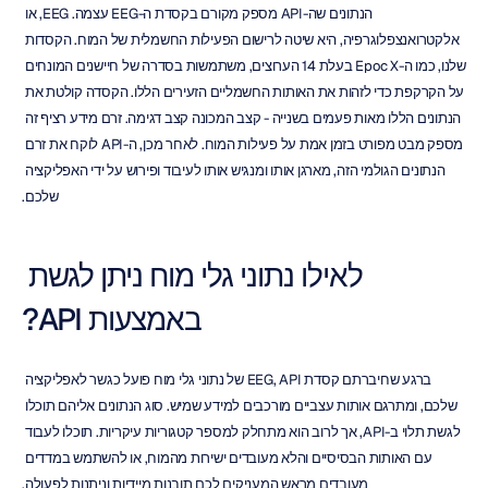
הנתונים שה-API מספק מקורם בקסדת ה-EEG עצמה. EEG, או 
אלקטרואנצפלוגרפיה, היא שיטה לרישום הפעילות החשמלית של המוח. הקסדות 
שלנו, כמו ה-Epoc X בעלת 14 הערוצים, משתמשות בסדרה של חיישנים המונחים 
על הקרקפת כדי לזהות את האותות החשמליים הזעירים הללו. הקסדה קולטת את 
הנתונים הללו מאות פעמים בשנייה - קצב המכונה קצב דגימה. זרם מידע רציף זה 
מספק מבט מפורט בזמן אמת על פעילות המוח. לאחר מכן, ה-API לוקח את זרם 
הנתונים הגולמי הזה, מארגן אותו ומנגיש אותו לעיבוד ופירוש על ידי האפליקציה 
שלכם.
לאילו נתוני גלי מוח ניתן לגשת 
באמצעות API?
ברגע שחיברתם קסדת EEG, API של נתוני גלי מוח פועל כגשר לאפליקציה 
שלכם, ומתרגם אותות עצביים מורכבים למידע שמיש. סוג הנתונים אליהם תוכלו 
לגשת תלוי ב-API, אך לרוב הוא מתחלק למספר קטגוריות עיקריות. תוכלו לעבוד 
עם האותות הבסיסיים והלא מעובדים ישירות מהמוח, או להשתמש במדדים 
מעובדים מראש המעניקים לכם תובנות מיידיות וניתנות לפעולה.