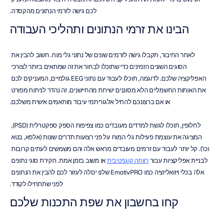
לכם גישה לזרמי הנתונים מהקסדה.
הבינו את זרמי הנתונים ותהליכי העבודה
לאחר החיבור, תקבלו גישה לזרמים שונים של נתוני גלי מוח. חשוב להבין את 
הסוגים השונים הזמינים כדי שתוכלו לבחור את זה שמתאים ביותר לצורכי 
האפליקציה שלכם. לדוגמה, תוכלו לעבוד עם נתוני EEG גולמיים, המעניקים לכם 
את האותות החשמליים הלא מסוננים ישירות מהחיישנים. זה נהדר לניתוח מפורט 
או אם ברצונכם להחיל אלגוריתמי עיבוד מותאמים אישית משלכם.
לחלופין, תוכלו לגשת למדדים מעובדים כמו צפיפות הספק ספקטרלית (PSD), 
המציגה את עוצמת פעילות גלי המוח על פני רצועות תדרים שונות (אלפא, בטא 
וכו'). קל יותר לעבוד עם זרמים מעובדים מראש אלה והם משמשים לעתים קרובות 
לבניית אפליקציות עבור 
רווחה קוגניטיבית
 או משוב בזמן אמת. חקירת סוגי נתונים 
אלה בכלי ויזואליזציה כמו EmotivPRO שלנו יכולה לעזור לכם להבין את הנתונים 
לפני שתתחילו לקודד.
קחו בחשבון את שפת התכנות שלכם