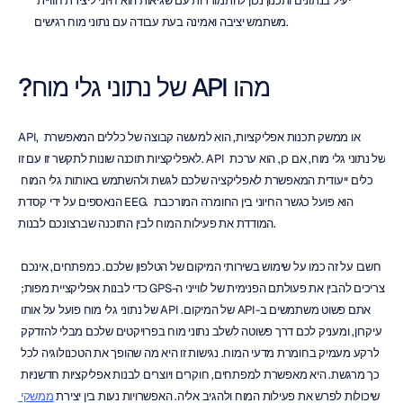
יעיל בנתונים ותכנון נכון להתמודדות עם שגיאות הוא חיוני ליצירת חוויית 
משתמש יציבה ואמינה בעת עבודה עם נתוני מוח רגישים.
מהו API של נתוני גלי מוח?
API, או ממשק תכנות אפליקציות, הוא למעשה קבוצה של כללים המאפשרת 
לאפליקציות תוכנה שונות לתקשר זו עם זו. API של נתוני גלי מוח, אם כן, הוא ערכת 
כלים ייעודית המאפשרת לאפליקציה שלכם לגשת ולהשתמש באותות גלי המוח 
הנאספים על ידי קסדת EEG. הוא פועל כגשר החיוני בין החומרה המורכבת 
המודדת את פעילות המוח לבין התוכנה שברצונכם לבנות.
חשבו על זה כמו על שימוש בשירותי המיקום של הטלפון שלכם. כמפתחים, אינכם 
צריכים להבין את פעולתם הפנימית של לווייני ה-GPS כדי לבנות אפליקציית מפות; 
אתם פשוט משתמשים ב-API של המיקום. API של נתוני גלי מוח פועל על אותו 
עיקרון, ומעניק לכם דרך פשוטה לשלב נתוני מוח בפרויקטים שלכם מבלי להזדקק 
לרקע מעמיק בחומרת מדעי המוח. נגישות זו היא מה שהופך את הטכנולוגיה לכל 
כך מרגשת. היא מאפשרת למפתחים, חוקרים ויוצרים לבנות אפליקציות חדשניות 
שיכולות לפרש את פעילות המוח ולהגיב אליה. האפשרויות נעות בין יצירת 
ממשקי 