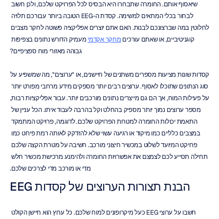
שיאסוף אותם. החומרה שתבחרו היא הבסיס לכל הפרויקט שלכם, ולכן חשוב 
לבחור בכלי המתאים למשימה. קסדת ה-EEG הטובה ביותר עבורכם תלויה 
לחלוטין במה שברצונכם לבנות. האם אתם יוצרים אפליקציה פשוטה לחקר מצבים 
קוגניטיביים, או שאתם עורכים 
מחקר אקדמי
 מעמיק הדורש נתונים בצפיפות 
גבוהה מאזורי מוח ספציפיים?
קסדות שונות מציעות מספרים משתנים של חיישנים, או "ערוצים", מה שמשפיע על 
סוג הנתונים שתוכלו לאסוף. ערוצים רבים יותר מספקים מידע מרחבי מפורט יותר 
על פעילות המוח, אך הם גם מייצרים נתונים מורכבים יותר. עבור אפליקציות רבות, 
מספר ערוצים נמוך יותר מספיק בהחלט וקל בהרבה לעבוד איתו. הכל עניין של 
התאמת יכולות החומרה למטרות הפרויקט שלכם. לדוגמה, פרויקט המתמקד 
במצבים כלליים כמו מיקוד או רגיעה עשוי שלא להזדקק לאותה רמת פירוט כמו 
פרויקט המיועד לשלוט במכשיר חיצוני מורכב. חשיבה על מטרת הקצה שלכם 
תחילה תסייע לכם לצמצם את אפשרויות החומרה ולהימנע מרכישת מכשיר חלש 
מדי או מורכב מדי לצרכים שלכם.
הבנת תצורות הערוצים של קסדות EEG
חשבו על ערוצי EEG כעל מיקרופונים למוח שלכם. כל ערוץ הוא חיישן הקולט 