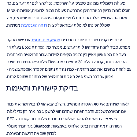
פעילות חשמלית ממיקום ספציפי על הקרקפת. ככל שיש לכם יותר ערוצים, כך 
תוכלו לזהות בדיוק רב יותר היכן מתרחשת פעילות המוח. לדוגמה, אוזניות ה-MN8 
בעלות שני הערוצים שלנו מתוכננות לנגישות וקלות שימוש בסביבות יומיומיות, מה 
שכולל הפיכתן למעולות עבור אפליקציות 
רווחה קוגניטיבית
 מסוימות.
עבור פרויקטים מורכבים יותר, כמו בניית 
ממשק מוח-מחשב
 או ביצוע מחקר 
מפורט, סביר להניח שתזדקקו ליותר ערוצים. מכשיר כמו קסדת Epoc X בעלת 14 
הערוצים מציע איזון מצויין בין נתונים מקיפים לניידות. עבור הרזולוציה המרחבית 
הגבוהה ביותר, קסדה בעלת 32 ערוצים כמו ה-Flex שלנו היא הסטנדרט. חשוב 
גם לקחת בחשבון את קצב הדגימה - כמה נקודות נתונים הקסדה אוספת בשנייה - 
מכיוון שהדבר משפיע על האיכות והרזולוציה של הנתונים שתוכלו לנתח.
בדיקת קישוריות ותאימות
לאחר שזיהיתם את סוג הקסדה המתאים, השלב הבא הוא להבטיח שהיא תעבוד 
עם המערכת שלכם. הדבר האחרון שתרצו הוא להשקיע בחומרה רק כדי לגלות 
שהיא אינה תואמת למחשב או לשפת התכנות שלכם. רוב קסדות ה-EEG 
המודרניות מתחברות באופן אלחוטי באמצעות Bluetooth, אך תמיד מומלץ 
לבדוק שוב את דרישות המערכת.