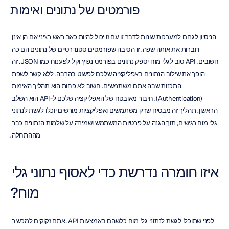
פורמטים של נתונים ואימות
הניסיון לגרום למערכות שונות לדבר זו עם זו יכול להיות כאב ראש רציני אם הן אינן 
דוברות את אותה שפה. זו הסיבה שפורמטים סטנדרטיים של נתונים הם כה 
חשובים. API טוב לגלי מוח יספק נתונים בפורמט נפוץ וקל לפענוח כמו JSON. זה 
הופך את שילוב הנתונים באפליקציה שלכם לפשוט בהרבה, ללא קשר לשפת 
התכנות שבה אתם משתמשים. חשוב לא פחות הוא תהליך האימות 
(Authentication). חיבור מאובטח של האפליקציה שלכם ל-API הוא השלב 
הראשון. תהליך זה מבטיח שרק משתמשים ואפליקציות מורשים יוכלו לגשת לנתוני 
גלי מוח רגישים, תוך הגנה על פרטיות המשתמש ושמירה על שלמות הנתונים כבר 
מההתחלה.
איזו חומרה נדרשת כדי לאסוף נתוני גלי 
מוח?
לפני שתוכלו לגשת לנתוני גלי מוח כלשהם באמצעות API, אתם זקוקים למכשיר 