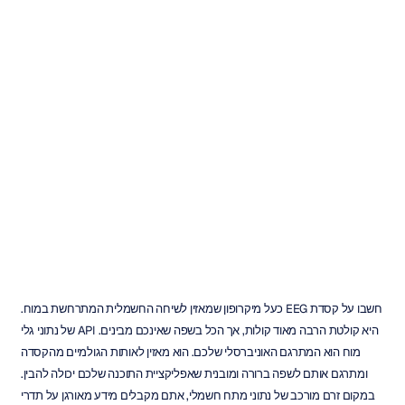
גישה
ל-API
של
נתוני
גלי
מוח:
מדריך
למתחילים
דואונג
טראן
עודכן
ב
22
בנוב׳
2025
חשבו על קסדת EEG כעל מיקרופון שמאזין לשיחה החשמלית המתרחשת במוח. 
היא קולטת הרבה מאוד קולות, אך הכל בשפה שאינכם מבינים. API של נתוני גלי 
מוח הוא המתרגם האוניברסלי שלכם. הוא מאזין לאותות הגולמיים מהקסדה 
ומתרגם אותם לשפה ברורה ומובנית שאפליקציית התוכנה שלכם יכולה להבין. 
במקום זרם מורכב של נתוני מתח חשמלי, אתם מקבלים מידע מאורגן על תדרי 