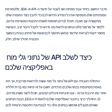
הדבר החשוב ביותר עבור מפתח הוא לעבור על תיעוד ה-API וה-SDK. פלטפורמת 
המפתחים שלנו מספקת את כל המידע הדרוש לכם כדי להבין כיצד החומרה שלנו 
מתקשרת עם תוכנה. תוכלו לבדוק תאימות לשפת התכנות המועדפת עליכם, 
ללמוד על פורמטי פלט הנתונים ולראות מה נדרש כדי לקבל חיבור יציב. הקדשת 
מספר דקות לקריאת התיעוד מראש תחסוך לכם שעות של פתרון בעיות בהמשך 
ותבטיח תהליך שילוב חלק.
כיצד לשלב API של נתוני גלי מוח 
באפליקציה שלכם
התחלת העבודה עם API של נתוני גלי מוח עשויה להיראות מורכבת, אך היא 
באמת מסתכמת בכמה שלבים מרכזיים. חשבו על זה פחות כמו בניית חללית 
ויותר כמו הרכבת ערכה - עם ההנחיות והכלים הנכונים, תוכלו ליצור משהו מדהים. 
לב התהליך כרוך בחיבור האפליקציה שלכם לחומרת ה-EEG, הבנת הנתונים 
שאתם מקבלים ושימוש בנתונים אלה כדי לבנות את התכונות הרצויות לכם.