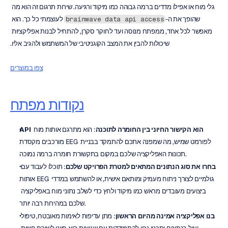
גלי מוח או אפילו מדדים ברמה גבוהה כמו מיקוד ורגיעה. שירות תרגום זה הוא מה 
שהופך את ה-
 לעוצמתי כל כך. הוא 
brainwave data api access
מאפשר לכל אחד, ממפתח מנוסה ועד לחוקר סקרן, להתחיל לבנות אפליקציות 
שיכולות להבין את המצב הקוגניטיבי של המשתמש ולהגיב אליו.
צפו במוצרים
נקודות מפתח
API הוא הקישור החיוני בין החומרה לתוכנה
: הוא מתרגם אותות מוח 
מורכבים מקסדת EEG לפורמט שמיש, מה שמפנה אתכם להתמקד בבניית 
תכונות האפליקציה שלכם במקום בתקשורת חומרה ברמה נמוכה.
בחרו את סוג הנתונים המתאים למטרת הפרויקט שלכם
: תוכלו לעבוד עם 
אותות EEG גולמיים לצורך ניתוח מעמיק ומותאם אישית, או להשתמש במדדי 
ביצועים מעובדים מראש כמו מיקוד ולחץ כדי לשלב נתוני מוח באפליקציה 
שלכם במהירות רבה יותר.
בנו אפליקציה אמינה מהיום הראשון
: מתן עדיפות לאימות מאובטח, טיפול 