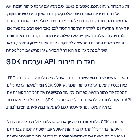
API טוב מגיע עם ערכת פיתוח תוכנה (SDK) ותיעוד ברור שינחו אתכם. משאבים 
אלה הם הידידים הטובים ביותר שלכם, שכן הם מספקים את ספריות הקוד, 
הדוגמאות וההנחיות הנדרשות כדי להפוך את החיבור לחלק. לפני שתכתבו שורת 
קוד אחת, הקדשת זמן לקריאת התיעוד תחסוך לכם כאבי ראש רבים בהמשך. אנו 
נלווה אתכם בשלבים העיקריים של השילוב: יצירת החיבור, הבנת זרמי הנתונים 
ובחירת שפת התכנות המתאימה לפרויקט שלכם. על ידי פירוק התהליך, תראו 
ששילוב נתוני גלי מוח הוא תהליך בר-השגה ומרגש עבור כל מפתח.
הגדירו חיבורי API וערכות SDK
השלב הראשון שלכם הוא ליצור חיבור בין האפליקציה שלכם לבין קסדת ה-EEG. 
כאן נכנסת לתמונה ערכת פיתוח תוכנה, או SDK. SDK הוא למעשה ערכת כלים 
המכילה קוד כתוב מראש, ספריות וכלי עזר המפשטים את תהליך התקשורת עם 
API. במקום לבנות הכל מאפס, תוכלו להשתמש ב-SDK כדי לטפל בפרטי החיבור 
ברמה הנמוכה, מה שיאפשר לכם להתמקד במה שאתם רוצים לבנות.
ערכות ה-SDK שלנו מתוכננות להפוך את הגישה לנתוני גלי מוח לפשוטה ככל 
האפשר. בדרך כלל תתחילו בהתקנת ה-SDK עבור שפת התכנות שבחרתם 
ושימוש בו כדי לאמת את האפליקציה שלכם. זה מבטיח חיבור מאובטח ומעניק 