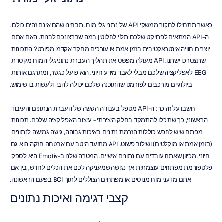
כאשר תתחילו לחקור ממשקי API של נתוני גלי מוח, תבחינו שהם אינם זהים כולם. 
ה-API המתאים לפרויקט שלכם תלוי לחלוטין במה שברצונכם לבנות. האם אתם 
יוצרים חוויה אינטראקטיבית בזמן אמת או עורכים מחקר אקדמי מפורט? התכונות 
שתצטרכו ישתנו. API מעולה מפשט את תהליך העברת נתוני גלי המוח מקסדת 
EEG לאפליקציה שלכם מבלי לאבד מידע חיוני. הוא פועל כגשר, ומתרגם אותות 
ביולוגיים מורכבים לפורמט שהתוכנה שלכם יכולה להבין ולעשות בו שימוש.
חשבו על זה כך: ה-API מטפל בעבודה הקשה של העברת הנתונים והעיבוד 
הראשוני, כך שתוכלו להתמקד בחלק היצירתי - עיצוב האפליקציה שלכם. תכונות 
מפתח שיש לחפש כוללות הזרמת נתונים באיכות גבוהה, גישה גמישה לנתונים 
(בזמן אמת או מוקלטים) ושילוב פשוט. API מתועד היטב עם אבטחה חזקה הוא גם 
חיוני, מכיוון שאתם עובדים עם נתונים אישיים. המטרה שלנו ב-Emotiv היא לספק 
פלטפורמת מפתחים עוצמתית אך נגישה שמעניקה לכם את הכלים לחדש, בין אם 
אתם מדעני מוח מנוסים או מפתחים הצוללים לתוך BCI בפעם הראשונה.
קצבי דגימה ואיכות נתונים