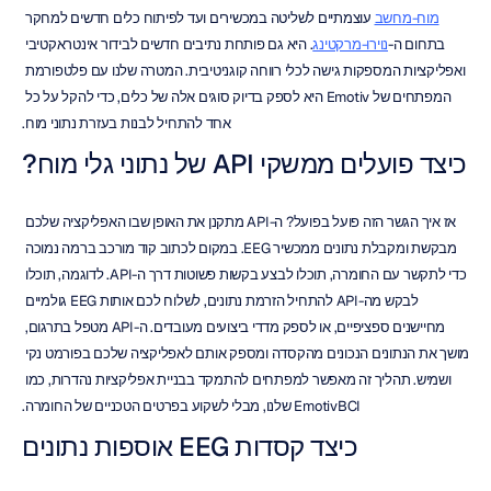
מוח-מחשב
 עוצמתיים לשליטה במכשירים ועד לפיתוח כלים חדשים למחקר 
בתחום ה-
נוירו-מרקטינג
. היא גם פותחת נתיבים חדשים לבידור אינטראקטיבי 
ואפליקציות המספקות גישה לכלי רווחה קוגניטיבית. המטרה שלנו עם פלטפורמת 
המפתחים של Emotiv היא לספק בדיוק סוגים אלה של כלים, כדי להקל על כל 
אחד להתחיל לבנות בעזרת נתוני מוח.
כיצד פועלים ממשקי API של נתוני גלי מוח?
אז איך הגשר הזה פועל בפועל? ה-API מתקנן את האופן שבו האפליקציה שלכם 
מבקשת ומקבלת נתונים ממכשיר EEG. במקום לכתוב קוד מורכב ברמה נמוכה 
כדי לתקשר עם החומרה, תוכלו לבצע בקשות פשוטות דרך ה-API. לדוגמה, תוכלו 
לבקש מה-API להתחיל הזרמת נתונים, לשלוח לכם אותות EEG גולמיים 
מחיישנים ספציפיים, או לספק מדדי ביצועים מעובדים. ה-API מטפל בתרגום, 
מושך את הנתונים הנכונים מהקסדה ומספק אותם לאפליקציה שלכם בפורמט נקי 
ושמיש. תהליך זה מאפשר למפתחים להתמקד בבניית אפליקציות נהדרות, כמו 
EmotivBCI שלנו, מבלי לשקוע בפרטים הטכניים של החומרה.
כיצד קסדות EEG אוספות נתונים