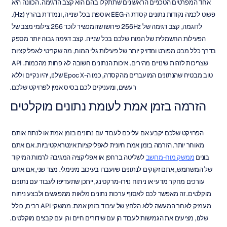
אחד המפרטים הטכניים הראשונים שתתקלו בהם הוא קצב הדגימה. הכוונה היא 
פשוט לכמה נקודות נתונים קסדת ה-EEG אוספת בכל שנייה, ונמדדת בהרץ (Hz). 
לדוגמה, קצב דגימה של 256Hz פירושו שהמכשיר לוכד 256 צילומי מצב של 
הפעילות החשמלית של המוח שלכם בכל שנייה. קצב דגימה גבוה יותר מספק 
בדרך כלל מבט מפורט ומדויק יותר של פעילות גלי המוח, מה שקריטי לאפליקציות 
שצריכות לזהות שינויים מהירים. איכות הנתונים חשובה לא פחות מהכמות. API 
טוב מבטיח שהנתונים המועברים מהקסדה, כמו ה-Epoc X שלנו, יהיו נקיים וללא 
רעשים, ומעניקים לכם בסיס אמין לפרויקט שלכם.
הזרמה בזמן אמת לעומת נתונים מוקלטים
הפרויקט שלכם יקבע אם עליכם לעבוד עם נתונים בזמן אמת או לנתח אותם 
מאוחר יותר. הזרמה בזמן אמת חיונית לאפליקציות אינטראקטיביות. אם אתם 
בונים 
ממשק מוח-מחשב
 לשליטה ברחפן או אפליקציה המגיבה לרמות המיקוד 
של המשתמש, אתם זקוקים לנתונים שיועברו בעיכוב מינימלי. מצד שני, אם אתם 
עורכים מחקר מדעי או ניתוח נוירו-מרקטינג, ייתכן שתעדיפו לעבוד עם נתונים 
מוקלטים. זה מאפשר לכם לאסוף ערכות נתונים מלאות ממפגשים ולבצע ניתוח 
מעמיק לאחר המעשה ללא הלחץ של עיבוד בזמן אמת. ממשקי API רבים, כולל 
שלנו, מציעים את הגמישות לעבוד הן עם שידורים חיים והן עם קבצים מוקלטים.