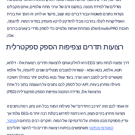
מודלים של למידת מכונה. במקום זרם של ערכי מתח גולמיים, אתם מקבלים 
נקודות נתונים פשוטות עבור דברים כמו קשב, מיקוד או לחץ. זה הופך את בניית 
האפליקציות לקלה בהרבה מבלי להזדקק לרקע מעמיק במדעי המוח. לדוגמה, 
תוכנת EmotivPRO שלנו מנתחת אותות גולמיים כדי לספק מדדי ביצועים ברורים 
אלה.
רצועות תדרים וצפיפות הספק ספקטרלית
דרך נפוצה לנתח נתוני EEG היא לחלק אותם לרצועות תדרים. רצועות אלו - דלתא, 
תטא, אלפא, בטא וגמא - קשורות למצבים מנטליים שונים. לדוגמה, גלי אלפא 
מקושרים לרוב למצב רגוע וערני, בעוד שגלי בטא בולטים יותר במהלך חשיבה 
פעילה ופתרון בעיות. API יכול לספק לכם נתונים על העוצמה בתוך כל אחת 
מרצועות אלו, מדידה המכונה צפיפות הספק ספקטרלית (PSD).
זה אומר לכם מהו "הרכב התדרים" של פעילות המוח בכל רגע נתון. רמת נתונים זו 
מציעה פתרון ביניים מצוין; היא ניתנת לפירוש בקלות רבה יותר מ-EEG גולמי אך 
עדיין מספקת מבט מפורט על הדינמיקה של המוח. חוקרים רבים בתחום ה
מחקר 
האקדמי והחינוך
 משתמשים בניתוח רצועות תדרים כדי לחקור תהליכים 