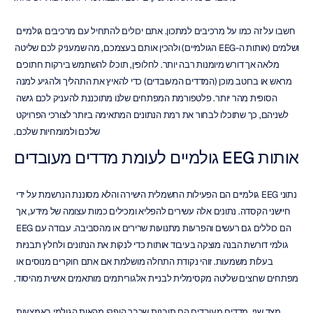
חשבו על זה כמו על מרכיבים למתכון. אתם יכולים להתחיל עם מרכיבים גולמיים 
ושלמים (אותות ה-EEG הגולמיים) ולהכין אותם בעצמכם, מה שמעניק לכם שליטה 
מלאה אך דורש מיומנות רבה יותר. לחלופין, תוכלו להשתמש בירקות חתוכים 
מראש או ברוטב מוכן (המדדים המעובדים) כדי להאיץ את התהליך ולהגיע למנה 
הסופית מהר יותר. פלטפורמת המפתחים שלנו מתוכננת להעניק לכם גישה 
לשניהם, כך שתוכלו לבחור את רמת הנתונים המתאימה ביותר לצורכי הפרויקט 
שלכם ולמומחיות שלכם.
אותות EEG גולמיים לעומת מדדים מעובדים
נתוני EEG גולמיים הם הפעילות החשמלית הישירה והלא מסוננת הנרשמת על ידי 
חיישני הקסדה. נתונים אלה עשירים להפליא ומכילים כמות עצומה של מידע, אך 
הם כוללים גם רעשים והפרעות מתנועות שרירים או מהסביבה. עבודה עם EEG 
גולמי דורשת הבנה מוצקה בעיבוד אותות כדי לנקות את הנתונים ולחלץ תבניות 
בעלות משמעות. זוהי נקודת התחלה מושלמת אם אתם חוקרים מנוסים או 
מפתחים שרוצים שליטה מקסימלית לבניית אלגוריתמים מותאמים אישית מהיסוד.
מצד שני, מדדים מעובדים הם תובנות שכבר הופקו מהאות הגולמי באמצעות 