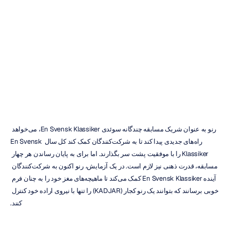
رنو
کجار
تیم
ویل
پاور
را
معرفی
می‌کند
دوک
تران
به‌روزرسانی
در
۴
دی
۱۳۹۶
رنو به عنوان شریک مسابقه چندگانه سوئدی En Svensk Klassiker، می‌خواهد 
راه‌های جدیدی پیدا کند تا به شرکت‌کنندگان کمک کند کل سال En Svensk 
Klassiker را با موفقیت پشت سر بگذارند. اما برای به پایان رساندن هر چهار 
مسابقه، قدرت ذهنی نیز لازم است. در یک آزمایش، رنو اکنون به شرکت‌کنندگان 
آینده En Svensk Klassiker کمک می‌کند تا ماهیچه‌های مغز خود را به چنان فرم 
خوبی برسانند که بتوانند یک رنو کجار (KADJAR) را تنها با نیروی اراده خود کنترل 
کنند.