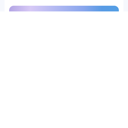
در خبرنامه ما عضو شوید و ۱۰٪ 
تخفیف بگیرید
فرصت را از دست ندهید—همین امروز 
مشترک شوید و تخفیف ویژه خود را 
دریافت کنید.
اینجا عضو شوید
اینجا عضو شوید
محصول
راه حل ها
پژوهش دانشگاهی
سخت‌افزار
Epoc X
تحقیقات کاربر و محصول
Flex 2 Saline
واسط مغز و رایانه (BCI)
Flex 2 Gel
سلامت مغز
Insight
Emotiv Play