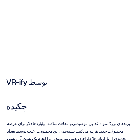
مجازی
و
هدست‌های
EEG
موبایل
Emotiv
نوری
جاوید
به‌روزرسانی
در
۲
اردیبهشت
۱۳۹۵
توسط VR-ify
چکیده
برندهای بزرگ مواد غذایی، نوشیدنی و تنقلات سالانه میلیاردها دلار برای عرضه 
محصولات جدید هزینه می‌کنند. بسته‌بندی این محصولات اغلب توسط تعداد 
محدودی از بازاریاب‌ها/طراحان تعیین می‌شود، زیرا انجام یک تست آزمایشی 