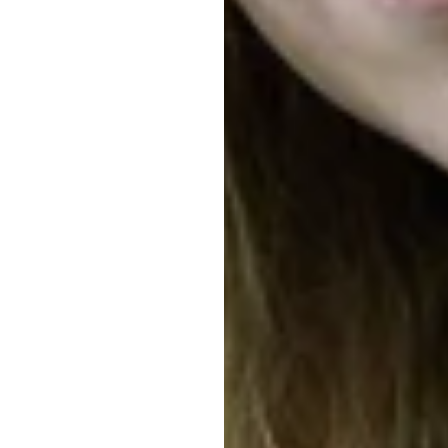
هر
ht: