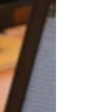
profes
2025)
Emotiv
Actualizado
el
5
d