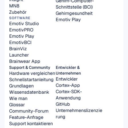
Gehirn-Computer-
MN8
Schnittstelle (BCI)
Zubehör
Gehirngesundheit
SOFTWARE
Emotiv Play
Emotiv Studio
EmotivPRO
Emotiv Play
EmotivBCI
BrainViz
Launcher
Brainwear App
Support & Community
Entwickler & 
Hardware vergleichen
Unternehmen
Entwickler
Schnellstartanleitung
Cortex-App
Grundlagen
Cortex-SDK-
Wissensdatenbank
Anwendung
Wie man
GitHub
Glossar
Unternehmenslizenzie
Community-Forum
rung
Feature-Anfrage
Support kontaktieren