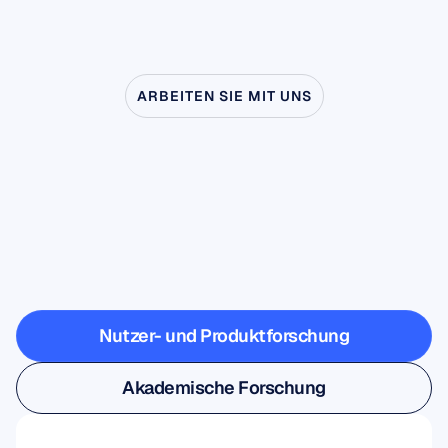
ARBEITEN SIE MIT UNS
Sehen
Sie,
was
möglich
ist,
wenn
die
Neurowissenschaft
das
Labor
verlässt
Nutzer- und Produktforschung
Nutzer- und Produktforschung
Akademische Forschung
Akademische Forschung