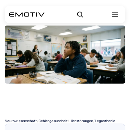
Legasthenie
und
ADHS
Neurowissenschaft
/
Gehirngesundheit
/
Hirnstörungen
/
Legasthenie