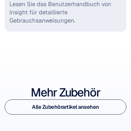
Lesen Sie das Benutzerhandbuch von 
Insight für detaillierte 
Gebrauchsanweisungen.
Zubehör ansehen
Mehr Zubehör
Zubehör ansehen
Alle Zubehörartikel ansehen
Insight Charging Cable
Alle Zubehörartikel ansehen
Ladekabel
-