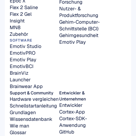
Epoc X
Forschung
Flex 2 Saline
Nutzer- & 
Flex 2 Gel
Produktforschung
Insight
Gehirn-Computer-
MN8
Schnittstelle (BCI)
Zubehör
Gehirngesundheit
SOFTWARE
Emotiv Play
Emotiv Studio
EmotivPRO
Emotiv Play
EmotivBCI
BrainViz
Launcher
Brainwear App
Support & Community
Entwickler & 
Hardware vergleichen
Unternehmen
Entwickler
Schnellstartanleitung
Cortex-App
Grundlagen
Cortex-SDK-
Wissensdatenbank
Anwendung
Wie man
GitHub
Glossar