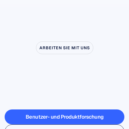
ARBEITEN SIE MIT UNS
Sehen
Sie,
was
möglich
ist,
wenn
die
Neurowissenschaften
das
Labor
verlassen
Benutzer- und Produktforschung
Benutzer- und Produktforschung