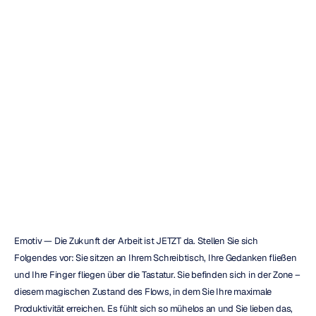
Die
Zukunft
der
Arbeit
ist
JETZT
hier!
Quoc
Minh
Lai
Aktualisiert
am
15.07.2021
Emotiv — Die Zukunft der Arbeit ist JETZT da. Stellen Sie sich 
Folgendes vor: Sie sitzen an Ihrem Schreibtisch, Ihre Gedanken fließen 
und Ihre Finger fliegen über die Tastatur. Sie befinden sich in der Zone – 
diesem magischen Zustand des Flows, in dem Sie Ihre maximale 
Produktivität erreichen. Es fühlt sich so mühelos an und Sie lieben das, 