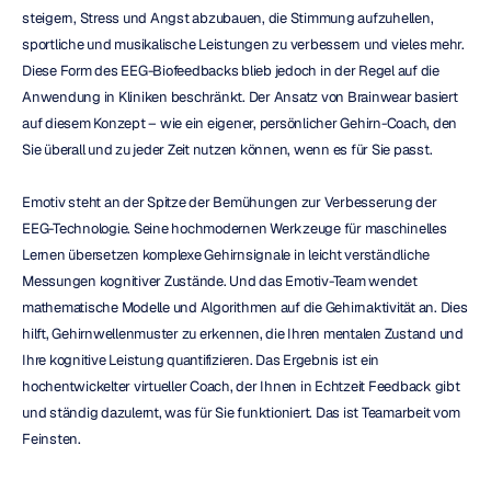
steigern, Stress und Angst abzubauen, die Stimmung aufzuhellen, 
sportliche und musikalische Leistungen zu verbessern und vieles mehr. 
Diese Form des EEG-Biofeedbacks blieb jedoch in der Regel auf die 
Anwendung in Kliniken beschränkt. Der Ansatz von Brainwear basiert 
auf diesem Konzept – wie ein eigener, persönlicher Gehirn-Coach, den 
Sie überall und zu jeder Zeit nutzen können, wenn es für Sie passt.
Emotiv steht an der Spitze der Bemühungen zur Verbesserung der 
EEG-Technologie. Seine hochmodernen Werkzeuge für maschinelles 
Lernen übersetzen komplexe Gehirnsignale in leicht verständliche 
Messungen kognitiver Zustände. Und das Emotiv-Team wendet 
mathematische Modelle und Algorithmen auf die Gehirnaktivität an. Dies 
hilft, Gehirnwellenmuster zu erkennen, die Ihren mentalen Zustand und 
Ihre kognitive Leistung quantifizieren. Das Ergebnis ist ein 
hochentwickelter virtueller Coach, der Ihnen in Echtzeit Feedback gibt 
und ständig dazulernt, was für Sie funktioniert. Das ist Teamarbeit vom 
Feinsten.