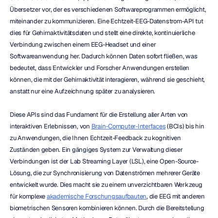
Übersetzer vor, der es verschiedenen Softwareprogrammen ermöglicht, 
miteinander zu kommunizieren. Eine Echtzeit-EEG-Datenstrom-API tut 
dies für Gehirnaktivitätsdaten und stellt eine direkte, kontinuierliche 
Verbindung zwischen einem EEG-Headset und einer 
Softwareanwendung her. Dadurch können Daten sofort fließen, was 
bedeutet, dass Entwickler und Forscher Anwendungen erstellen 
können, die mit der Gehirnaktivität interagieren, während sie geschieht, 
anstatt nur eine Aufzeichnung später zu analysieren.
Diese APIs sind das Fundament für die Erstellung aller Arten von 
interaktiven Erlebnissen, von 
Brain-Computer-Interfaces
 (BCIs) bis hin 
zu Anwendungen, die Ihnen Echtzeit-Feedback zu kognitiven 
Zuständen geben. Ein gängiges System zur Verwaltung dieser 
Verbindungen ist der Lab Streaming Layer (LSL), eine Open-Source-
Lösung, die zur Synchronisierung von Datenströmen mehrerer Geräte 
entwickelt wurde. Dies macht sie zu einem unverzichtbaren Werkzeug 
für komplexe 
akademische Forschungsaufbauten
, die EEG mit anderen 
biometrischen Sensoren kombinieren können. Durch die Bereitstellung 