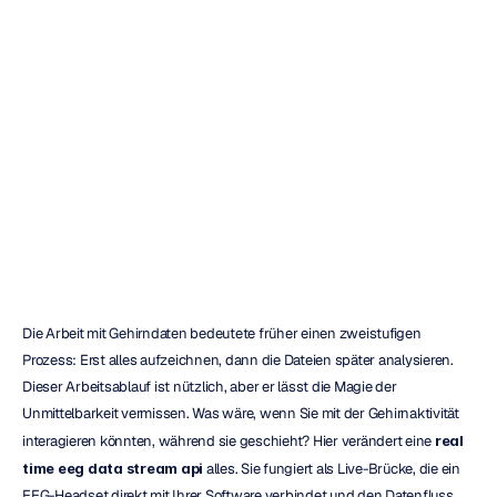
Was
ist
eine
Echtzeit-EEG-
Datenstrom-API?
Duong
Tran
Aktualisiert
am
18.11.2025
Die Arbeit mit Gehirndaten bedeutete früher einen zweistufigen 
Prozess: Erst alles aufzeichnen, dann die Dateien später analysieren. 
Dieser Arbeitsablauf ist nützlich, aber er lässt die Magie der 
Unmittelbarkeit vermissen. Was wäre, wenn Sie mit der Gehirnaktivität 
interagieren könnten, während sie geschieht? Hier verändert eine 
real 
time eeg data stream api
 alles. Sie fungiert als Live-Brücke, die ein 
EEG-Headset direkt mit Ihrer Software verbindet und den Datenfluss 