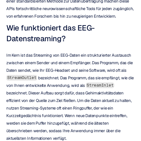
einer standardisierten Methode zur Datenübertragung machen diese 
APIs fortschrittliche neurowissenschaftliche Tools für jeden zugänglich, 
von erfahrenen Forschern bis hin zu neugierigen Entwicklern.
Wie funktioniert das EEG-
Datenstreaming?
Im Kern ist das Streaming von EEG-Daten ein strukturierter Austausch 
zwischen einem Sender und einem Empfänger. Das Programm, das die 
Daten sendet, wie Ihr EEG-Headset und seine Software, wird oft als 
 bezeichnet. Das Programm, das sie empfängt, wie die 
StreamOutlet
von Ihnen entwickelte Anwendung, wird als 
StreamInlet
bezeichnet. Dieser Aufbau sorgt dafür, dass Gehirnaktivitätsdaten 
effizient von der Quelle zum Ziel fließen. Um die Daten aktuell zu halten, 
nutzen Streaming-Systeme oft einen Ringpuffer, der wie ein 
Kurzzeitgedächtnis funktioniert. Wenn neue Datenpunkte eintreffen, 
werden sie dem Puffer hinzugefügt, während die ältesten 
überschrieben werden, sodass Ihre Anwendung immer über die 
aktuellsten Informationen verfügt.