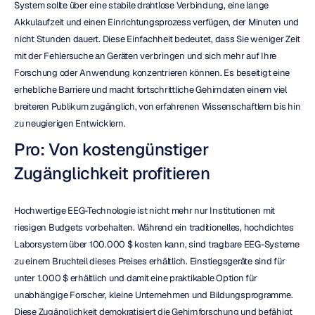
System sollte über eine stabile drahtlose Verbindung, eine lange 
Akkulaufzeit und einen Einrichtungsprozess verfügen, der Minuten und 
nicht Stunden dauert. Diese Einfachheit bedeutet, dass Sie weniger Zeit 
mit der Fehlersuche an Geräten verbringen und sich mehr auf Ihre 
Forschung oder Anwendung konzentrieren können. Es beseitigt eine 
erhebliche Barriere und macht fortschrittliche Gehirndaten einem viel 
breiteren Publikum zugänglich, von erfahrenen Wissenschaftlern bis hin 
zu neugierigen Entwicklern.
Pro: Von kostengünstiger 
Zugänglichkeit profitieren
Hochwertige EEG-Technologie ist nicht mehr nur Institutionen mit 
riesigen Budgets vorbehalten. Während ein traditionelles, hochdichtes 
Laborsystem über 100.000 $ kosten kann, sind tragbare EEG-Systeme 
zu einem Bruchteil dieses Preises erhältlich. Einstiegsgeräte sind für 
unter 1.000 $ erhältlich und damit eine praktikable Option für 
unabhängige Forscher, kleine Unternehmen und Bildungsprogramme. 
Diese Zugänglichkeit demokratisiert die Gehirnforschung und befähigt 