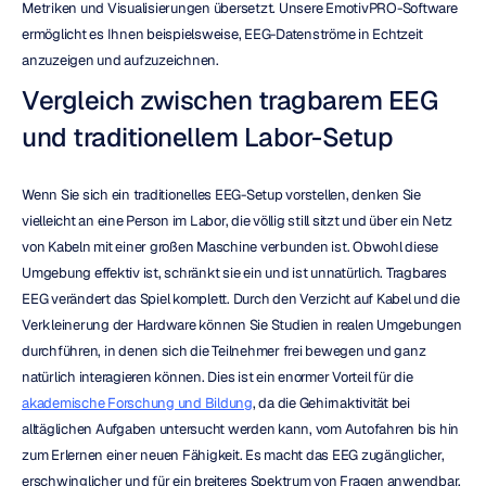
Metriken und Visualisierungen übersetzt. Unsere EmotivPRO-Software 
ermöglicht es Ihnen beispielsweise, EEG-Datenströme in Echtzeit 
anzuzeigen und aufzuzeichnen.
Vergleich zwischen tragbarem EEG 
und traditionellem Labor-Setup
Wenn Sie sich ein traditionelles EEG-Setup vorstellen, denken Sie 
vielleicht an eine Person im Labor, die völlig still sitzt und über ein Netz 
von Kabeln mit einer großen Maschine verbunden ist. Obwohl diese 
Umgebung effektiv ist, schränkt sie ein und ist unnatürlich. Tragbares 
EEG verändert das Spiel komplett. Durch den Verzicht auf Kabel und die 
Verkleinerung der Hardware können Sie Studien in realen Umgebungen 
durchführen, in denen sich die Teilnehmer frei bewegen und ganz 
natürlich interagieren können. Dies ist ein enormer Vorteil für die 
akademische Forschung und Bildung
, da die Gehirnaktivität bei 
alltäglichen Aufgaben untersucht werden kann, vom Autofahren bis hin 
zum Erlernen einer neuen Fähigkeit. Es macht das EEG zugänglicher, 
erschwinglicher und für ein breiteres Spektrum von Fragen anwendbar.