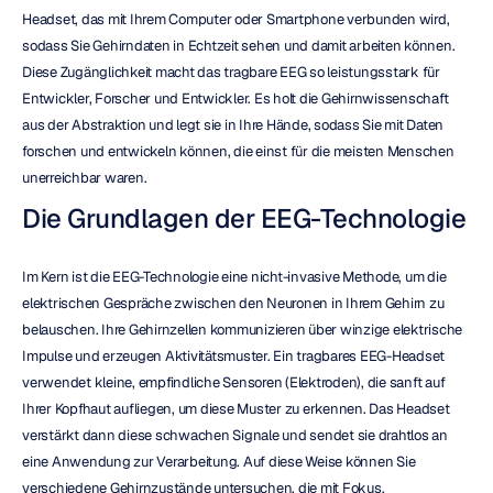
Headset, das mit Ihrem Computer oder Smartphone verbunden wird, 
sodass Sie Gehirndaten in Echtzeit sehen und damit arbeiten können. 
Diese Zugänglichkeit macht das tragbare EEG so leistungsstark für 
Entwickler, Forscher und Entwickler. Es holt die Gehirnwissenschaft 
aus der Abstraktion und legt sie in Ihre Hände, sodass Sie mit Daten 
forschen und entwickeln können, die einst für die meisten Menschen 
unerreichbar waren.
Die Grundlagen der EEG-Technologie
Im Kern ist die EEG-Technologie eine nicht-invasive Methode, um die 
elektrischen Gespräche zwischen den Neuronen in Ihrem Gehirn zu 
belauschen. Ihre Gehirnzellen kommunizieren über winzige elektrische 
Impulse und erzeugen Aktivitätsmuster. Ein tragbares EEG-Headset 
verwendet kleine, empfindliche Sensoren (Elektroden), die sanft auf 
Ihrer Kopfhaut aufliegen, um diese Muster zu erkennen. Das Headset 
verstärkt dann diese schwachen Signale und sendet sie drahtlos an 
eine Anwendung zur Verarbeitung. Auf diese Weise können Sie 
verschiedene Gehirnzustände untersuchen, die mit Fokus, 