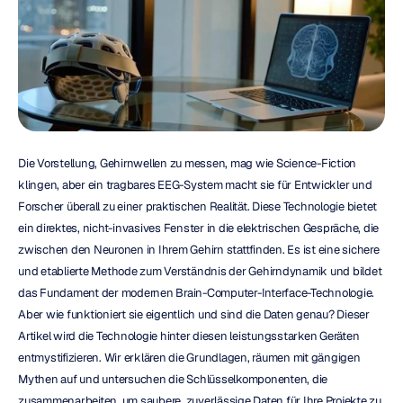
Die Vorstellung, Gehirnwellen zu messen, mag wie Science-Fiction 
klingen, aber ein tragbares EEG-System macht sie für Entwickler und 
Forscher überall zu einer praktischen Realität. Diese Technologie bietet 
ein direktes, nicht-invasives Fenster in die elektrischen Gespräche, die 
zwischen den Neuronen in Ihrem Gehirn stattfinden. Es ist eine sichere 
und etablierte Methode zum Verständnis der Gehirndynamik und bildet 
das Fundament der modernen Brain-Computer-Interface-Technologie. 
Aber wie funktioniert sie eigentlich und sind die Daten genau? Dieser 
Artikel wird die Technologie hinter diesen leistungsstarken Geräten 
entmystifizieren. Wir erklären die Grundlagen, räumen mit gängigen 
Mythen auf und untersuchen die Schlüsselkomponenten, die 
zusammenarbeiten, um saubere, zuverlässige Daten für Ihre Projekte zu 