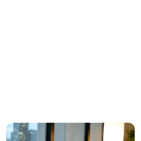
So
wählen
Sie
das
beste
tragbare
EEG-System
aus
Emotiv
Aktualisiert
am
03.02.2026