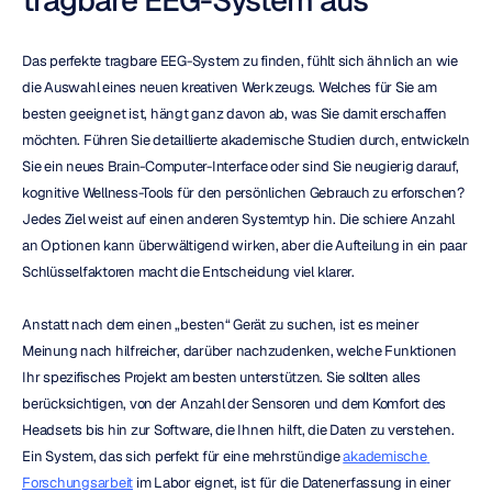
Das perfekte tragbare EEG-System zu finden, fühlt sich ähnlich an wie 
die Auswahl eines neuen kreativen Werkzeugs. Welches für Sie am 
besten geeignet ist, hängt ganz davon ab, was Sie damit erschaffen 
möchten. Führen Sie detaillierte akademische Studien durch, entwickeln 
Sie ein neues Brain-Computer-Interface oder sind Sie neugierig darauf, 
kognitive Wellness-Tools für den persönlichen Gebrauch zu erforschen? 
Jedes Ziel weist auf einen anderen Systemtyp hin. Die schiere Anzahl 
an Optionen kann überwältigend wirken, aber die Aufteilung in ein paar 
Schlüsselfaktoren macht die Entscheidung viel klarer.
Anstatt nach dem einen „besten“ Gerät zu suchen, ist es meiner 
Meinung nach hilfreicher, darüber nachzudenken, welche Funktionen 
Ihr spezifisches Projekt am besten unterstützen. Sie sollten alles 
berücksichtigen, von der Anzahl der Sensoren und dem Komfort des 
Headsets bis hin zur Software, die Ihnen hilft, die Daten zu verstehen. 
Ein System, das sich perfekt für eine mehrstündige 
akademische 
Forschungsarbeit
 im Labor eignet, ist für die Datenerfassung in einer 