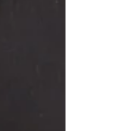
Preise
Einka
Duong
Tran
Aktualisiert