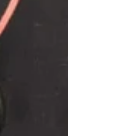
Tragb
EEG-G