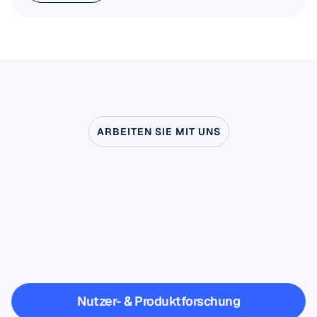
Mehr lesen
ARBEITEN SIE MIT UNS
Sehen
Sie,
was
möglich
ist,
wenn
die
Neurowissenschaft
das
Labor
verlässt
Nutzer- & Produktforschung