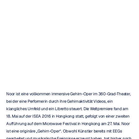
Noor
–
Eine
Brain-Oper
von
Ellen
Pearlman
Duc
Tran
Aktualisiert
am
12.12.2016
Noor ist eine vollkommen immersive Gehirn-Oper im 360-Grad-Theater, 
bei der eine Performerin durch ihre Gehirnaktivität Videos, ein 
klangliches Umfeld und ein Libretto steuert. Die Weltpremiere fand am 
18. Mai auf der ISEA 2016 in Hongkong statt, gefolgt von einer zweiten 
Aufführung auf dem Microwave Festival in Hongkong am 27. Mai. Noor 
ist eine originäre „Gehirn-Oper“. Obwohl Künstler bereits mit EEGs 
gearbeitet und musikalische Ereignisse erzeugt haben, hat bisher noch 