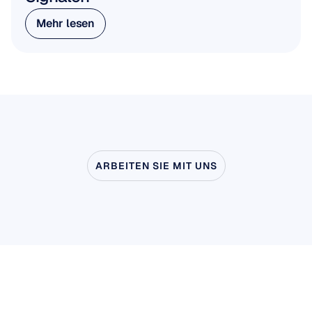
Mehr lesen
Mehr lesen
ARBEITEN SIE MIT UNS
Sehen
Sie,
was
möglich
ist,
wenn
die
Neurowissenschaft
das
Labor
verlässt