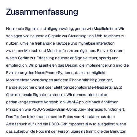
Zusammenfassung
Neuronale Signale sind allgegenwärtig, genau wie Mobiltelefone. Wir 
schlagen vor, neuronale Signale zur Steuerung von Mobiltelefonen zu 
nutzen, um eine freihändige, lautlose und mühelose Interaktion 
zwischen Mensch und Mobiltelefon zu ermöglichen. Bis vor Kurzem 
waren Geräte zur Erfassung neuronaler Signale teuer, sperrig und 
empfindlich. Wir präsentieren das Design, die Implementierung und die 
Evaluierung des NeuroPhone-Systems, das es ermöglicht, 
Mobiltelefonanwendungen auf dem iPhone mithilfe günstiger, 
handelsüblicher drahtloser Elektroenzephalografie-Headsets (EEG) 
über neuronale Signale zu steuern. Wir demonstrieren eine 
gedankengesteuerte Adressbuch-Wähl-App, die nach ähnlichen 
Prinzipien wie P300-Speller-Brain-Computer-Interfaces funktioniert: 
Das Telefon blinkt nacheinander Fotos von Kontakten aus dem 
Adressbuch auf, und ein P300-Gehirnpotenzial wird ausgelöst, wenn 
das aufgeblinkte Foto mit der Person übereinstimmt, die der Benutzer 