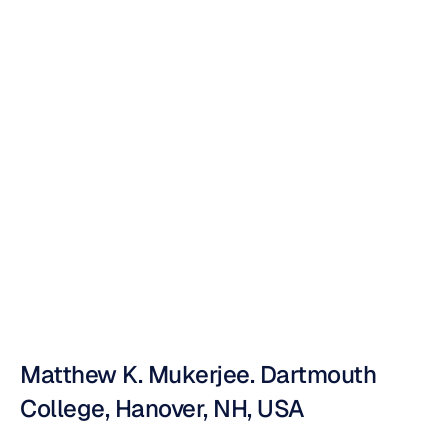
unter
Verwendung
eines
drahtlosen
EEG-Headsets
Nuri
Djavit
Aktualisiert
am
05.04.2010
Matthew K. Mukerjee. Dartmouth 
College, Hanover, NH, USA