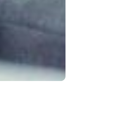
et mit INFINITI Middle East in einer innovativen Studie zusamm
ät von Personen zu identifizieren und zu messen, die den kürzlic
 INFINITI Q50 Red Sport 400 fahren.