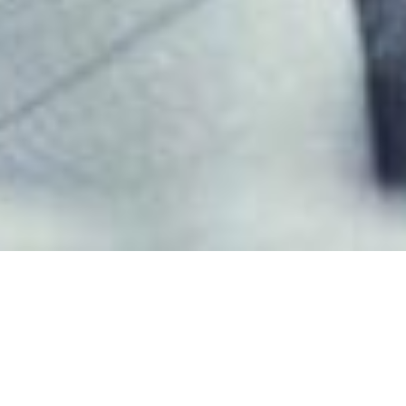
Emotiv arbeit
Gehirnaktivit
eingeführten