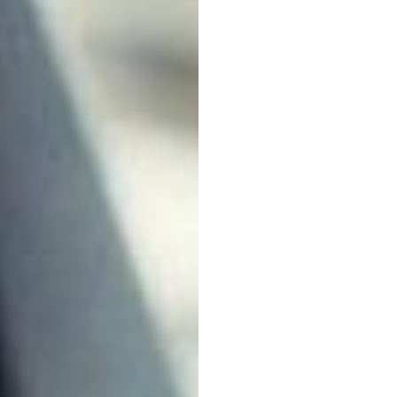
Duc
Tran
Aktualisiert
am