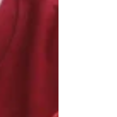
Wie
m
Verze
der