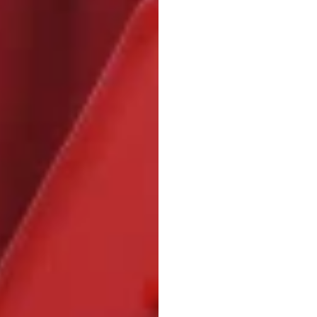
Markt
reduzi
H.B.
Duran
Aktualisiert
a