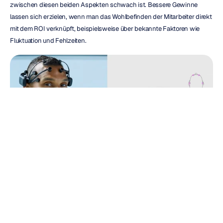
zwischen diesen beiden Aspekten schwach ist. Bessere Gewinne 
lassen sich erzielen, wenn man das Wohlbefinden der Mitarbeiter direkt 
mit dem ROI verknüpft, beispielsweise über bekannte Faktoren wie 
Fluktuation und Fehlzeiten.
Ist Wohlbefinden am Arbeitsplatz nur ein „nice to have“?
Die Bemühungen zur Verbesserung des Wohlbefindens am Arbeitsplatz 
haben nicht immer die gewünschten Ergebnisse erzielt, da sie in vielen 