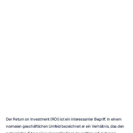
Mitarbeiter
und
den
ROI
des
Unternehmens
verbessern
können
Mehul
Nayak
Aktualisiert
am
27.09.2022
Der Return on Investment (ROI) ist ein interessanter Begriff. In einem 
normalen geschäftlichen Umfeld bezeichnet er ein Verhältnis, das den 