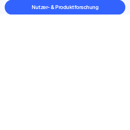
Nutzer- & Produktforschung
Nutzer- & Produktforschung
Akademische Forschung
Akademische Forschung
Melden Sie sich für unseren 
Newsletter an und erhalten Sie 
einen Rabatt von 10%
Nicht verpassen – abonnieren Sie 
noch heute und sichern Sie sich Ihre 
exklusiven Rabatte.
Hier abonnieren
Hier abonnieren