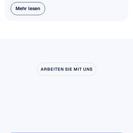
Mehr lesen
Mehr lesen
ARBEITEN SIE MIT UNS
Sehen
Sie,
was
möglich
ist,
wenn
die
Neurowissenschaft
das
Labor
verlässt