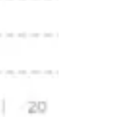
Vergl
Top-E