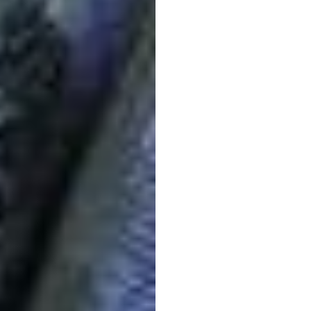
umfas
Leitf
Duong
Tran
Aktualisiert