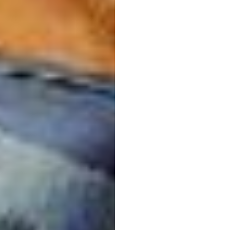
EEG
f
akade
Forsc