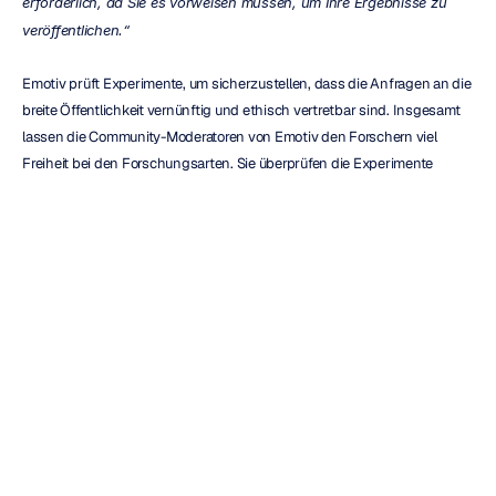
erforderlich, da Sie es vorweisen müssen, um Ihre Ergebnisse zu 
veröffentlichen.“
Emotiv prüft Experimente, um sicherzustellen, dass die Anfragen an die 
breite Öffentlichkeit vernünftig und ethisch vertretbar sind. Insgesamt 
lassen die Community-Moderatoren von Emotiv den Forschern viel 
Freiheit bei den Forschungsarten. Sie überprüfen die Experimente 
jedoch zu Zwecken der Qualitätssicherung. Darüber hinaus ermöglichen 
diese Qualitätsprüfungen den Emotiv-Entwicklern, Schwachstellen in 
der aktuellen Codebasis zu identifizieren und neue Funktionen in 
Echtzeit auf der Grundlage des interaktiven Kundenfeedbacks zu 
integrieren.
Holen Sie sich 
maßgeschneiderte Planungshilfe 
von Emotiv