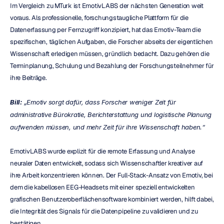
Im Vergleich zu MTurk ist EmotivLABS der nächsten Generation weit 
voraus. Als professionelle, forschungstaugliche Plattform für die 
Datenerfassung per Fernzugriff konzipiert, hat das Emotiv-Team die 
spezifischen, täglichen Aufgaben, die Forscher abseits der eigentlichen 
Wissenschaft erledigen müssen, gründlich bedacht. Dazu gehören die 
Terminplanung, Schulung und Bezahlung der Forschungsteilnehmer für 
ihre Beiträge.
Bill:
 „Emotiv sorgt dafür, dass Forscher weniger Zeit für 
administrative Bürokratie, Berichterstattung und logistische Planung 
aufwenden müssen, und mehr Zeit für ihre Wissenschaft haben.“
EmotivLABS wurde explizit für die remote Erfassung und Analyse 
neuraler Daten entwickelt, sodass sich Wissenschaftler kreativer auf 
ihre Arbeit konzentrieren können. Der Full-Stack-Ansatz von Emotiv, bei 
dem die kabellosen EEG-Headsets mit einer speziell entwickelten 
grafischen Benutzeroberflächensoftware kombiniert werden, hilft dabei, 
die Integrität des Signals für die Datenpipeline zu validieren und zu 
bestätigen.