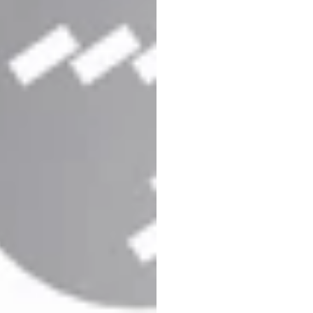
Die
Co
2.6.1
w