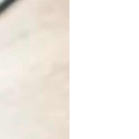
EEG-H
Ein
Ei
Duong
Tran
Aktualisiert