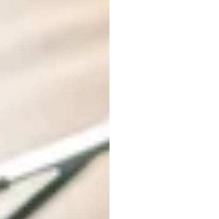
Die
5
komme