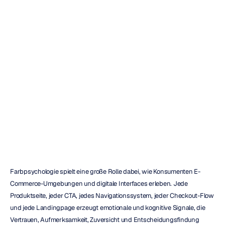
Farbpsychologie
für
E-Commerce
und
UX-Design
H.B.
Duran
Aktualisiert
am
27.05.2026
Farbpsychologie spielt eine große Rolle dabei, wie Konsumenten E-
Commerce-Umgebungen und digitale Interfaces erleben. Jede 
Produktseite, jeder CTA, jedes Navigationssystem, jeder Checkout-Flow 
und jede Landingpage erzeugt emotionale und kognitive Signale, die 
Vertrauen, Aufmerksamkeit, Zuversicht und Entscheidungsfindung 