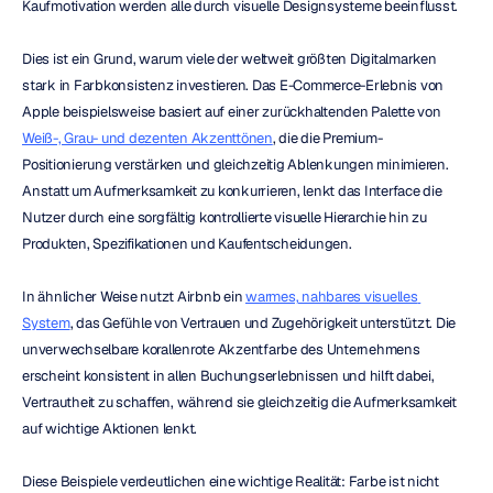
Kaufmotivation werden alle durch visuelle Designsysteme beeinflusst.
Dies ist ein Grund, warum viele der weltweit größten Digitalmarken 
stark in Farbkonsistenz investieren. Das E-Commerce-Erlebnis von 
Apple beispielsweise basiert auf einer zurückhaltenden Palette von 
Weiß-, Grau- und dezenten Akzenttönen
, die die Premium-
Positionierung verstärken und gleichzeitig Ablenkungen minimieren. 
Anstatt um Aufmerksamkeit zu konkurrieren, lenkt das Interface die 
Nutzer durch eine sorgfältig kontrollierte visuelle Hierarchie hin zu 
Produkten, Spezifikationen und Kaufentscheidungen.
In ähnlicher Weise nutzt Airbnb ein 
warmes, nahbares visuelles 
System
, das Gefühle von Vertrauen und Zugehörigkeit unterstützt. Die 
unverwechselbare korallenrote Akzentfarbe des Unternehmens 
erscheint konsistent in allen Buchungserlebnissen und hilft dabei, 
Vertrautheit zu schaffen, während sie gleichzeitig die Aufmerksamkeit 
auf wichtige Aktionen lenkt.
Diese Beispiele verdeutlichen eine wichtige Realität: Farbe ist nicht 