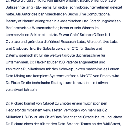
Dr. Flake wurde zum CTO von Emotiv ernannt, nachdem er über zwei 
Jahrzehnte lang F&E-Teams für große Technologieunternehmen geleitet 
hatte. Als Autor des bahnbrechenden Buchs „The Computational 
Beauty of Nature“ erlangte er in akademischen und Forschungskreisen 
Berühmtheit als Wissenschaftler, bevor er sein Wissen im 
kommerziellen Sektor einsetzte. Er war Chief Science Officer bei 
Overture und gründete die Yahoo! Research Labs, Microsoft Live Labs 
und Clipboard, Inc. Bei Salesforce war er CTO für Suche und 
Datenwissenschaft für die weltweit größte Suchmaschine für 
Unternehmen. Dr. Flake hat über 150 Patente angemeldet und 
zahlreiche Publikationen mit den Schwerpunkten maschinelles Lernen, 
Data Mining und komplexe Systeme verfasst. Als CTO von Emotiv wird 
Dr. Flake für die technische Strategie und Innovationsinitiativen 
verantwortlich sein.
Dr. Rickard kommt von Citadel zu Emotiv, einem multinationalen 
Hedgefonds mit einem verwalteten Vermögen von mehr als 62 
Milliarden US-Dollar. Als Chief Data Scientist bei Citadel baute und leitete 
Dr. Rickard eines der führenden Data-Science-Teams an der Wall Street, 