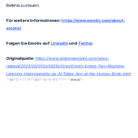
Befehle zu steuern.
Für weitere Informationen: 
https://www.emotiv.com/about-
emotiv/
Folgen Sie Emotiv auf 
LinkedIn
 und 
Twitter
Originalquelle:
https://www.globenewswire.com/news-
release/2023/05/01/2658336/0/en/Emotiv-Enlists-Two-Machine-
Learning-Heavyweights-as-AI-Takes-Aim-at-the-Human-Brain.html
Kategorie_Nachrichten
EEG