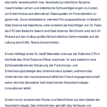
das dafür verantwortlich war, Verarbeitung natürlicher Sprache, 
maschinelles Lernen und statistische Schlussfolgerungen zu nutzen, 
um Erkenntnisse aus alternativen Datenquellen im Finanzbereich zu 
gewinnen. Zuvor bekleidete er mehrere Führungspositionen im Bereich 
Data Science bei Salesforce, unter anderem als Nachfolger von Dr. Flake 
als CTO des Bereichs Search and Data Science. Bei Emotiv wird sich Dr. 
Rickard auf den Aufbau großer/fortschrittlicher Gehirnmodelle und die 
Leitung des KI/ML-Teams konzentrieren.
Emotiv-Mitbegründer Dr. Geoff Mackellar wird aus der Rolle des CTO in 
die Rolle des Chief Science Officer wechseln. Er wird weiterhin eine 
Schlüsselrolle bei der Steuerung der Forschungs- und 
Entwicklungsstrategie des Unternehmens spielen, während das 
Unternehmen der neurowissenschaftlichen Forschungsgemeinschaft 
seine nächste Generation bahnbrechender Neurotechnologie-
Innovationen liefert.
Emotiv ist ein anerkannter Pionier und Marktführer auf dem Gebiet der 
Neurotechnologie. Das Unternehmen genießt das Vertrauen von 