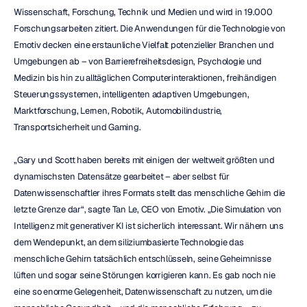
Wissenschaft, Forschung, Technik und Medien und wird in 19.000 
Forschungsarbeiten zitiert. Die Anwendungen für die Technologie von 
Emotiv decken eine erstaunliche Vielfalt potenzieller Branchen und 
Umgebungen ab – von Barrierefreiheitsdesign, Psychologie und 
Medizin bis hin zu alltäglichen Computerinteraktionen, freihändigen 
Steuerungssystemen, intelligenten adaptiven Umgebungen, 
Marktforschung, Lernen, Robotik, Automobilindustrie, 
Transportsicherheit und Gaming.
„Gary und Scott haben bereits mit einigen der weltweit größten und 
dynamischsten Datensätze gearbeitet – aber selbst für 
Datenwissenschaftler ihres Formats stellt das menschliche Gehirn die 
letzte Grenze dar“, sagte Tan Le, CEO von Emotiv. „Die Simulation von 
Intelligenz mit generativer KI ist sicherlich interessant. Wir nähern uns 
dem Wendepunkt, an dem siliziumbasierte Technologie das 
menschliche Gehirn tatsächlich entschlüsseln, seine Geheimnisse 
lüften und sogar seine Störungen korrigieren kann. Es gab noch nie 
eine so enorme Gelegenheit, Datenwissenschaft zu nutzen, um die 