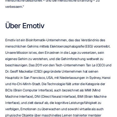
menschliche Gesundheit – und die menschliche Erfahrung – zu 
verbessern.“
Über Emotiv
Emotiv ist ein Bioinformatik-Unternehmen, das das Verständnis des 
menschlichen Gehirns mittels Elektroenzephalografie (EEG) vorantreibt. 
Unsere Mission ist es, den Einzelnen in die Lage zu versetzen, sein 
eigenes Gehirn zu verstehen, und die Gehirnforschung weltweit zu 
beschleunigen. Das 2011 von den Tech-Unternehmern Tan Le (CEO) und 
Dr. Geoff Mackellar (CSO) gegründete Unternehmen hat seinen 
Hauptsitz in San Francisco, USA, mit Niederlassungen in Sydney, Hanoi 
und Ho-Chi-Minh-Stadt. Die Technologie fällt unter die Kategorie der 
BCIs (Brain Computer Interface), auch bezeichnet als MMI (Mind 
Machine Interface), DNI (Direct Neural Interface), BMI (Brain Machine 
Interface), und zielt darauf ab, die kognitive Leistungsfähigkeit zu 
verfolgen, Emotionen zu überwachen und sowohl virtuelle als auch 
physische Objekte über maschinelles Lernen trainierter mentaler 