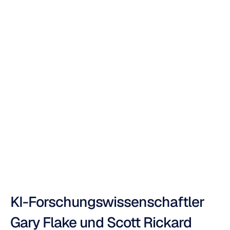
KI
das
menschliche
Gehirn
ins
Visier
nimmt
Mehul
Nayak
Aktualisiert
am
02.05.2023
KI-Forschungswissenschaftler 
Gary Flake und Scott Rickard 